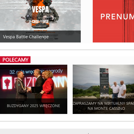
Vespa Battle Challenge
POLECAMY
ZAPRASZAMY NA WIRTUALNY SPA
BUZDYGANY 2025 WRĘCZONE
NA MONTE CASSINO