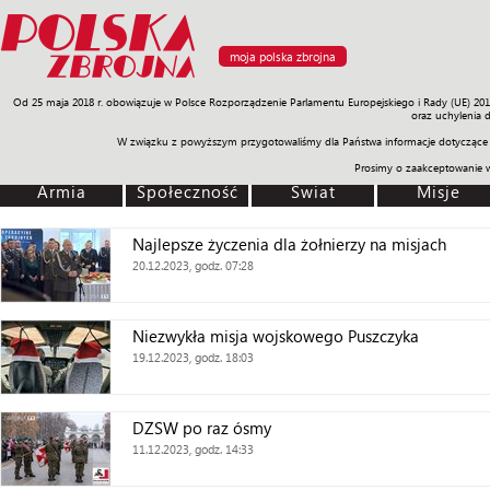
moja polska zbrojna
Od 25 maja 2018 r. obowiązuje w Polsce Rozporządzenie Parlamentu Europejskiego i Rady (UE) 20
Armia
Poligon
Sprzęt
Misje
Polityka
Prawo
Świat
Sp
oraz uchylenia 
W związku z powyższym przygotowaliśmy dla Państwa informacje dotyczące 
Prosimy o zaakceptowanie 
Armia
Społeczność
Świat
Misje
Najlepsze życzenia dla żołnierzy na misjach
20.12.2023, godz. 07:28
Niezwykła misja wojskowego Puszczyka
19.12.2023, godz. 18:03
DZSW po raz ósmy
11.12.2023, godz. 14:33