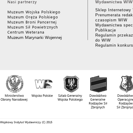
Nasi partnerzy
Wydawnictwa WIW
Sklep Internetow
Muzeum Wojska Polskiego
Prenumerata redak
Muzeum Oręża Polskiego
czasopism WIW
Muzeum Broni Pancernej
Wydawnictwa specj
Muzeum Sił Powietrznych
Publikacje
Centrum Weterana
Regulamin przekaz
Muzeum Marynarki Wojennej
do WIW
Regulamin konkur
Ministerstwo
Wojsko Polskie
Sztab Generalny
Dowództwo
Dowództw
Obrony Narodowej
Wojska Polskiego
Generalne
Operacyjn
Rodzajów Sił
Rodzajów
Zbrojnych
Sił Zbrojny
Wojskowy Instytut Wydawniczy (C) 2015