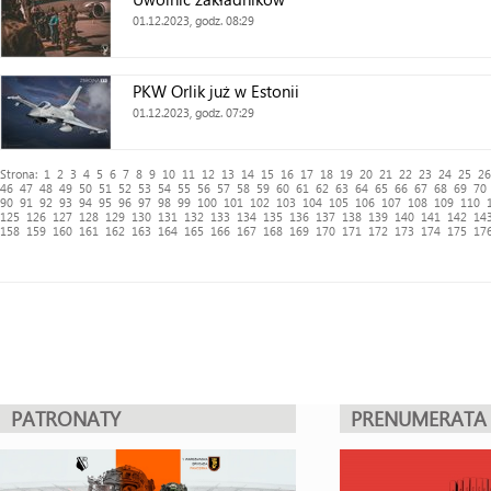
01.12.2023, godz. 08:29
PKW Orlik już w Estonii
01.12.2023, godz. 07:29
Strona:
1
2
3
4
5
6
7
8
9
10
11
12
13
14
15
16
17
18
19
20
21
22
23
24
25
26
46
47
48
49
50
51
52
53
54
55
56
57
58
59
60
61
62
63
64
65
66
67
68
69
70
90
91
92
93
94
95
96
97
98
99
100
101
102
103
104
105
106
107
108
109
110
125
126
127
128
129
130
131
132
133
134
135
136
137
138
139
140
141
142
14
158
159
160
161
162
163
164
165
166
167
168
169
170
171
172
173
174
175
17
PATRONATY
PRENUMERATA