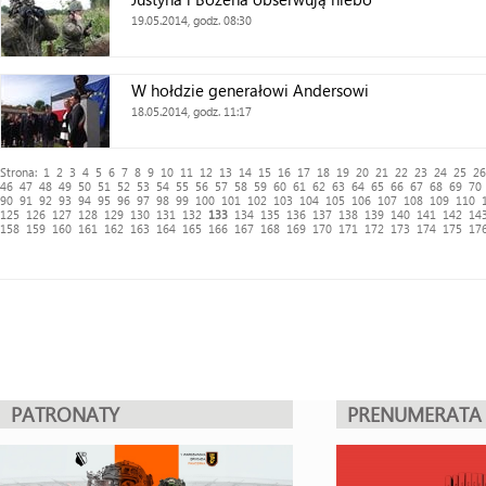
19.05.2014, godz. 08:30
W hołdzie generałowi Andersowi
18.05.2014, godz. 11:17
Strona:
1
2
3
4
5
6
7
8
9
10
11
12
13
14
15
16
17
18
19
20
21
22
23
24
25
26
46
47
48
49
50
51
52
53
54
55
56
57
58
59
60
61
62
63
64
65
66
67
68
69
70
90
91
92
93
94
95
96
97
98
99
100
101
102
103
104
105
106
107
108
109
110
125
126
127
128
129
130
131
132
133
134
135
136
137
138
139
140
141
142
14
158
159
160
161
162
163
164
165
166
167
168
169
170
171
172
173
174
175
17
PATRONATY
PRENUMERATA