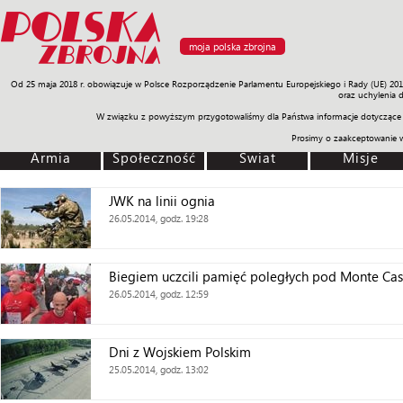
moja polska zbrojna
Od 25 maja 2018 r. obowiązuje w Polsce Rozporządzenie Parlamentu Europejskiego i Rady (UE) 20
Armia
Poligon
Sprzęt
Misje
Polityka
Prawo
Świat
Sp
oraz uchylenia 
W związku z powyższym przygotowaliśmy dla Państwa informacje dotyczące 
Prosimy o zaakceptowanie 
Armia
Społeczność
Świat
Misje
JWK na linii ognia
26.05.2014, godz. 19:28
Biegiem uczcili pamięć poległych pod Monte Cas
26.05.2014, godz. 12:59
Dni z Wojskiem Polskim
25.05.2014, godz. 13:02