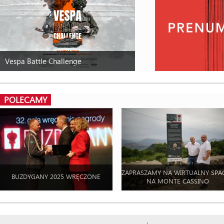
Vespa Battle Challenge
POLECAMY
ZAPRASZAMY NA WIRTUALNY SPA
BUZDYGANY 2025 WRĘCZONE
NA MONTE CASSINO