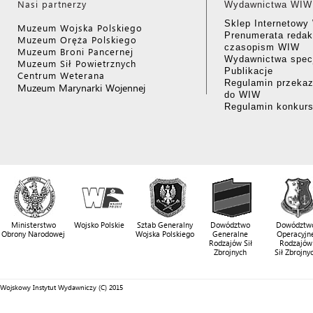
Nasi partnerzy
Wydawnictwa WIW
Sklep Internetow
Muzeum Wojska Polskiego
Prenumerata redak
Muzeum Oręża Polskiego
czasopism WIW
Muzeum Broni Pancernej
Wydawnictwa specj
Muzeum Sił Powietrznych
Publikacje
Centrum Weterana
Regulamin przekaz
Muzeum Marynarki Wojennej
do WIW
Regulamin konkur
Ministerstwo
Wojsko Polskie
Sztab Generalny
Dowództwo
Dowództw
Obrony Narodowej
Wojska Polskiego
Generalne
Operacyjn
Rodzajów Sił
Rodzajów
Zbrojnych
Sił Zbrojny
Wojskowy Instytut Wydawniczy (C) 2015