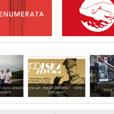
TUALNY SPACER
STO LAT „POLSKI ZBROJNEJ” - SERWIS
SZLAK
ASSINO
SPECJALNY