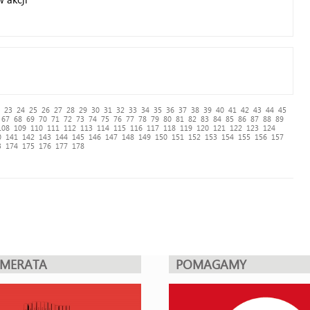
23
24
25
26
27
28
29
30
31
32
33
34
35
36
37
38
39
40
41
42
43
44
45
67
68
69
70
71
72
73
74
75
76
77
78
79
80
81
82
83
84
85
86
87
88
89
108
109
110
111
112
113
114
115
116
117
118
119
120
121
122
123
124
0
141
142
143
144
145
146
147
148
149
150
151
152
153
154
155
156
157
3
174
175
176
177
178
UMERATA
POMAGAMY