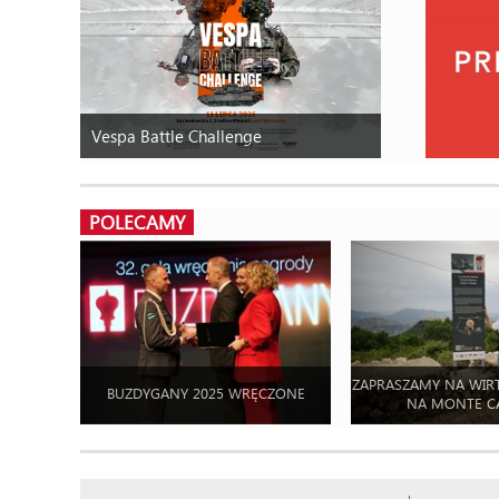
Vespa Battle Challenge
POLECAMY
ZAPRASZAMY NA WIR
BUZDYGANY 2025 WRĘCZONE
NA MONTE C