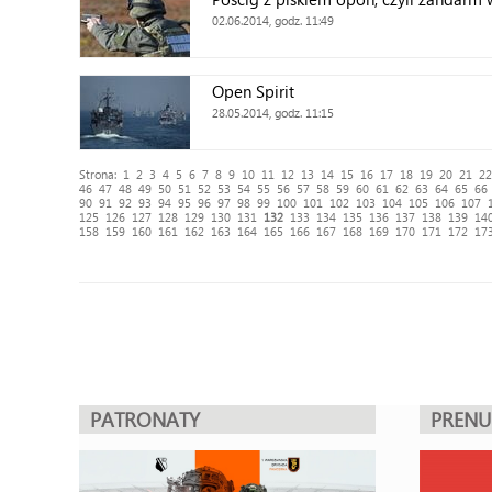
02.06.2014, godz. 11:49
Open Spirit
28.05.2014, godz. 11:15
Strona:
1
2
3
4
5
6
7
8
9
10
11
12
13
14
15
16
17
18
19
20
21
22
46
47
48
49
50
51
52
53
54
55
56
57
58
59
60
61
62
63
64
65
66
90
91
92
93
94
95
96
97
98
99
100
101
102
103
104
105
106
107
125
126
127
128
129
130
131
132
133
134
135
136
137
138
139
14
158
159
160
161
162
163
164
165
166
167
168
169
170
171
172
17
PATRONATY
PREN