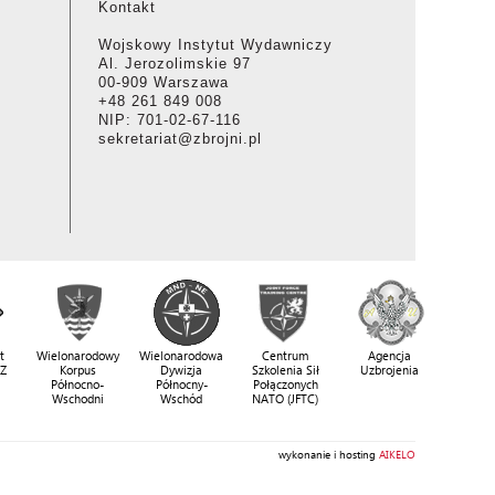
Kontakt
Wojskowy Instytut Wydawniczy
Al. Jerozolimskie 97
00-909 Warszawa
+48 261 849 008
NIP: 701-02-67-116
sekretariat@zbrojni.pl
t
Wielonarodowy
Wielonarodowa
Centrum
Agencja
SZ
Korpus
Dywizja
Szkolenia Sił
Uzbrojenia
Północno-
Północny-
Połączonych
Wschodni
Wschód
NATO (JFTC)
wykonanie i hosting
AIKELO