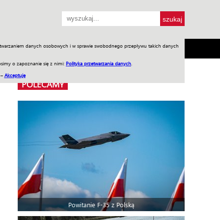
przetwarzaniem danych osobowych i w sprawie swobodnego przepływu takich danych
SH
SKLEP
Jednodniówki
Praca w WIW
simy o zapoznanie się z nimi:
Polityka przetwarzania danych
.
 –
Akceptuję
POLECAMY
Powitanie F-35 z Polską