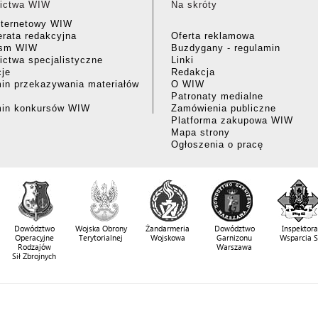
ictwa WIW
Na skróty
nternetowy WIW
rata redakcyjna
Oferta reklamowa
ism WIW
Buzdygany - regulamin
ctwa specjalistyczne
Linki
cje
Redakcja
in przekazywania materiałów
O WIW
Patronaty medialne
min konkursów WIW
Zamówienia publiczne
Platforma zakupowa WIW
Mapa strony
Ogłoszenia o pracę
Dowództwo
Wojska Obrony
Żandarmeria
Dowództwo
Inspektora
Operacyjne
Terytorialnej
Wojskowa
Garnizonu
Wsparcia 
Rodzajów
Warszawa
Sił Zbrojnych