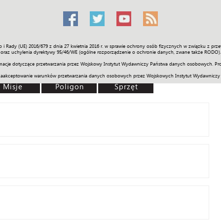
o i Rady (UE) 2016/679 z dnia 27 kwietnia 2016 r. w sprawie ochrony osób fizycznych w związku z 
Świat
Społeczność
Sport
Historia
Galerie
Wideo
ENGLI
oraz uchylenia dyrektywy 95/46/WE (ogólne rozporządzenie o ochronie danych, zwane także RODO).
acje dotyczące przetwarzania przez Wojskowy Instytut Wydawniczy Państwa danych osobowych. Pro
zaakceptowanie warunków przetwarzania danych osobowych przez Wojskowych Instytut Wydawniczy
Misje
Poligon
Sprzęt