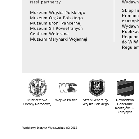
Nasi partnerzy
Wydawn
Sklep I
Muzeum Wojska Polskiego
Prenume
Muzeum Oręża Polskiego
czasop
Muzeum Broni Pancernej
Wydawni
Muzeum Sił Powietrznych
Publika
Centrum Weterana
Regulam
Muzeum Marynarki Wojennej
do WIW
Regula
Ministerstwo
Wojsko Polskie
Sztab Generalny
Dowództwo
Obrony Narodowej
Wojska Polskiego
Generalne
Rodzajów Sił
Zbrojnych
Wojskowy Instytut Wydawniczy (C) 2015