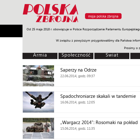
moja polska zbrojna
Od 25 maja 2018 r. obowiązuje w Polsce Rozporządzenie Parlamentu Europejskieg
Armia
Poligon
Sprzęt
Misje
Polityka
Prawo
W związku z powyższym przygotowaliśmy dla Państwa inform
Prosimy o 
Armia
Społeczność
Świat
Saperzy na Odrze
22.06.2014, godz. 09:37
Spadochroniarze skakali w tandemie
16.06.2014, godz. 12:05
„Wargacz 2014”: Rosomaki na pokład
15.06.2014, godz. 11:35