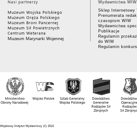
Nasi partnerzy
Wydawnictwa WIW
Sklep Internetow
Muzeum Wojska Polskiego
Prenumerata redak
Muzeum Oręża Polskiego
czasopism WIW
Muzeum Broni Pancernej
Wydawnictwa specj
Muzeum Sił Powietrznych
Publikacje
Centrum Weterana
Regulamin przekaz
Muzeum Marynarki Wojennej
do WIW
Regulamin konkur
Ministerstwo
Wojsko Polskie
Sztab Generalny
Dowództwo
Dowództw
Obrony Narodowej
Wojska Polskiego
Generalne
Operacyjn
Rodzajów Sił
Rodzajów
Zbrojnych
Sił Zbrojny
Wojskowy Instytut Wydawniczy (C) 2015