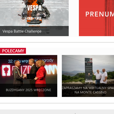
Vespa Battle Challenge
POLECAMY
ZAPRASZAMY NA WIRTUALNY SPA
BUZDYGANY 2025 WRĘCZONE
NA MONTE CASSINO