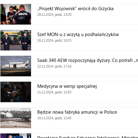
„Projekt Wojownik” wrócił do Giżycka
28.11.2024, godz. 13:20
Szef MON-u z wizytą u podhalańczyków
26.11.2024, godz. 10:23
Saab 340 AEW rozpoczynają dyżury. Co potrafi „
22.11.2024, godz. 17:16
Medycyna w wersji specjalnej
21.11.2024, godz. 12:55
Będzie nowa fabryka amunicji w Polsce
19.11.2024, godz. 11:45
Powstanie Fundusz Sztucznej Inteligencji. Ministro