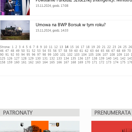
15.11.2024, godz. 17:08
Umowa na BWP Borsuk w tym roku?
15.11.2024, godz. 14:33
Strona:
1
2
3
4
5
6
7
8
9
10
11
12
13
14
15
16
17
18
19
20
21
22
23
24
25
26
46
47
48
49
50
51
52
53
54
55
56
57
58
59
60
61
62
63
64
65
66
67
68
69
70
90
91
92
93
94
95
96
97
98
99
100
101
102
103
104
105
106
107
108
109
110
125
126
127
128
129
130
131
132
133
134
135
136
137
138
139
140
141
142
14
158
159
160
161
162
163
164
165
166
167
168
169
170
171
172
173
174
175
17
PATRONATY
PRENUMERATA