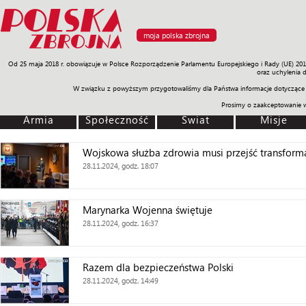
moja polska zbrojna
Od 25 maja 2018 r. obowiązuje w Polsce Rozporządzenie Parlamentu Europejskiego i Rady (UE) 20
Armia
Poligon
Sprzęt
Misje
Polityka
Prawo
Świat
Sp
oraz uchylenia 
W związku z powyższym przygotowaliśmy dla Państwa informacje dotyczące 
Prosimy o zaakceptowanie 
Armia
Społeczność
Świat
Misje
Wojskowa służba zdrowia musi przejść transform
28.11.2024, godz. 18:07
Marynarka Wojenna świętuje
28.11.2024, godz. 16:37
Razem dla bezpieczeństwa Polski
28.11.2024, godz. 14:49