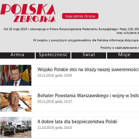
moja polska zbrojna
Od 25 maja 2018 r. obowiązuje w Polsce Rozporządzenie Parlamentu Europejskiego i Rady (UE) 20
Armia
Poligon
Sprzęt
Misje
Polityka
Prawo
Świat
Sp
oraz uchylenia 
W związku z powyższym przygotowaliśmy dla Państwa informacje dotyczące 
Prosimy o zaakceptowanie 
Armia
Społeczność
Świat
Misje
Wojsko Polskie stoi na straży naszej suwerenności
10.11.2019, godz. 13:05
Bohater Powstania Warszawskiego i wojny w Ind
05.11.2019, godz. 13:17
4 dobre lata dla bezpieczeństwa Polski
11.10.2019, godz. 10:15