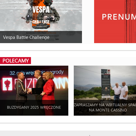
Vespa Battle Challenge
POLECAMY
ZAPRASZAMY NA WIRTUALNY SPA
BUZDYGANY 2025 WRĘCZONE
NA MONTE CASSINO