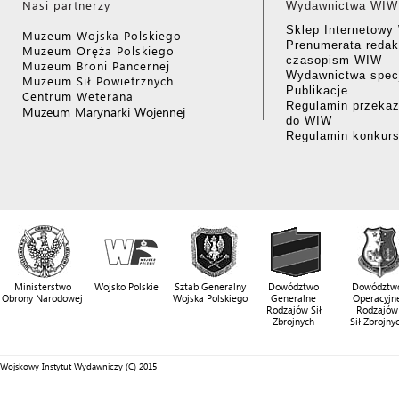
Nasi partnerzy
Wydawnictwa WIW
Sklep Internetow
Muzeum Wojska Polskiego
Prenumerata redak
Muzeum Oręża Polskiego
czasopism WIW
Muzeum Broni Pancernej
Wydawnictwa specj
Muzeum Sił Powietrznych
Publikacje
Centrum Weterana
Regulamin przekaz
Muzeum Marynarki Wojennej
do WIW
Regulamin konkur
Ministerstwo
Wojsko Polskie
Sztab Generalny
Dowództwo
Dowództw
Obrony Narodowej
Wojska Polskiego
Generalne
Operacyjn
Rodzajów Sił
Rodzajów
Zbrojnych
Sił Zbrojny
Wojskowy Instytut Wydawniczy (C) 2015