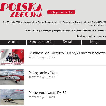
moja polska zbrojna
Od 25 maja 2018 r. obowiązuje w Polsce Rozporządzenie Parlamentu Europejskiego i Rady (UE) 20
Armia
Poligon
Sprzęt
Misje
Polityka
Prawo
Świat
Sp
oraz uchylenia 
W związku z powyższym przygotowaliśmy dla Państwa informacje dotyczące 
Prosimy o zaakceptowanie 
Armia
Społeczność
Świat
Misje
„Z miłości do Ojczyzny”. Henryk Edward Piotrows
29.07.2022, godz. 07:09
Pożegnanie z Iskrą
29.07.2022, godz. 02:02
Pokaz możliwości FA-50
27.07.2022, godz. 16:35