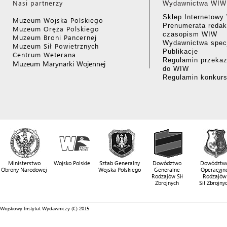
Nasi partnerzy
Wydawnictwa WIW
Sklep Internetow
Muzeum Wojska Polskiego
Prenumerata redak
Muzeum Oręża Polskiego
czasopism WIW
Muzeum Broni Pancernej
Wydawnictwa specj
Muzeum Sił Powietrznych
Publikacje
Centrum Weterana
Regulamin przekaz
Muzeum Marynarki Wojennej
do WIW
Regulamin konkur
Ministerstwo
Wojsko Polskie
Sztab Generalny
Dowództwo
Dowództw
Obrony Narodowej
Wojska Polskiego
Generalne
Operacyjn
Rodzajów Sił
Rodzajów
Zbrojnych
Sił Zbrojny
Wojskowy Instytut Wydawniczy (C) 2015