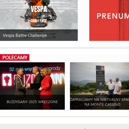
Vespa Battle Challenge
POLECAMY
ZAPRASZAMY NA WIRTUALNY SPA
BUZDYGANY 2025 WRĘCZONE
NA MONTE CASSINO