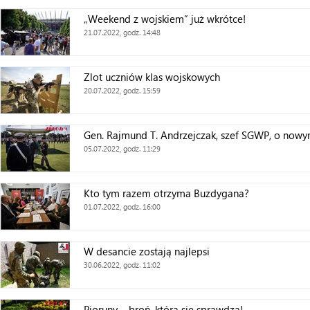
„Weekend z wojskiem” już wkrótce!
21.07.2022, godz. 14:48
Zlot uczniów klas wojskowych
20.07.2022, godz. 15:59
Gen. Rajmund T. Andrzejczak, szef SGWP, o no
05.07.2022, godz. 11:29
Kto tym razem otrzyma Buzdygana?
01.07.2022, godz. 16:00
W desancie zostają najlepsi
30.06.2022, godz. 11:02
Pioruny – broń, która się sprawdza!