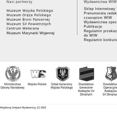
Nasi partnerzy
Wydawnictwa WIW
Sklep Internetow
Muzeum Wojska Polskiego
Prenumerata redak
Muzeum Oręża Polskiego
czasopism WIW
Muzeum Broni Pancernej
Wydawnictwa specj
Muzeum Sił Powietrznych
Publikacje
Centrum Weterana
Regulamin przekaz
Muzeum Marynarki Wojennej
do WIW
Regulamin konkur
Ministerstwo
Wojsko Polskie
Sztab Generalny
Dowództwo
Dowództw
Obrony Narodowej
Wojska Polskiego
Generalne
Operacyjn
Rodzajów Sił
Rodzajów
Zbrojnych
Sił Zbrojny
Wojskowy Instytut Wydawniczy (C) 2015