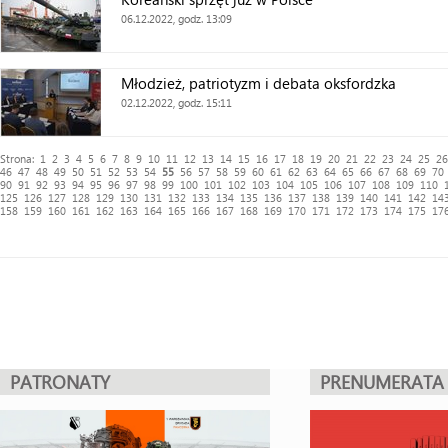
06.12.2022, godz. 13:09
Młodzież, patriotyzm i debata oksfordzka
02.12.2022, godz. 15:11
Strona:
1
2
3
4
5
6
7
8
9
10
11
12
13
14
15
16
17
18
19
20
21
22
23
24
25
26
46
47
48
49
50
51
52
53
54
55
56
57
58
59
60
61
62
63
64
65
66
67
68
69
70
90
91
92
93
94
95
96
97
98
99
100
101
102
103
104
105
106
107
108
109
110
125
126
127
128
129
130
131
132
133
134
135
136
137
138
139
140
141
142
14
158
159
160
161
162
163
164
165
166
167
168
169
170
171
172
173
174
175
17
PATRONATY
PRENUMERATA