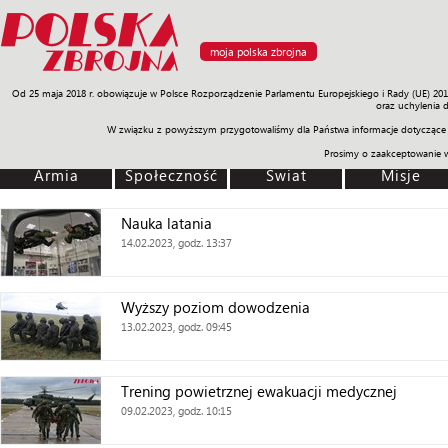
moja polska zbrojna
Od 25 maja 2018 r. obowiązuje w Polsce Rozporządzenie Parlamentu Europejskiego i Rady (UE) 20
Armia
Poligon
Sprzęt
Misje
Polityka
Prawo
Świat
Sp
oraz uchylenia 
W związku z powyższym przygotowaliśmy dla Państwa informacje dotyczące 
Prosimy o zaakceptowanie 
Armia
Społeczność
Świat
Misje
Nauka latania
14.02.2023, godz. 13:37
Wyższy poziom dowodzenia
13.02.2023, godz. 09:45
Trening powietrznej ewakuacji medycznej
09.02.2023, godz. 10:15