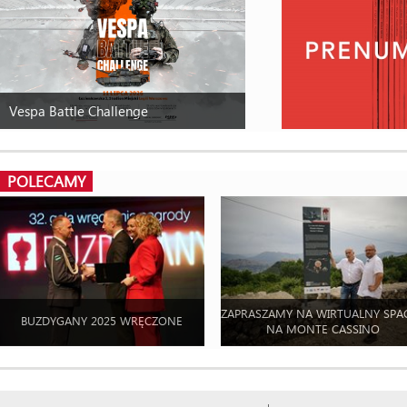
Vespa Battle Challenge
POLECAMY
ZAPRASZAMY NA WIRTUALNY SPA
BUZDYGANY 2025 WRĘCZONE
NA MONTE CASSINO