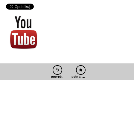
pełna wersja
powrót