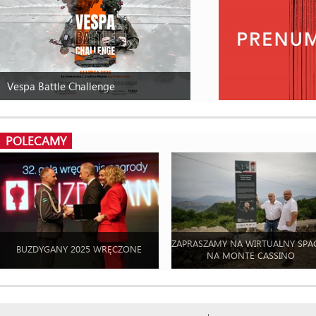
Vespa Battle Challenge
POLECAMY
ZAPRASZAMY NA WIRTUALNY SPA
BUZDYGANY 2025 WRĘCZONE
NA MONTE CASSINO