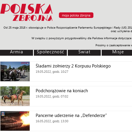
moja polska zbrojna
Od 25 maja 2018 r. obowiązuje w Polsce Rozporządzenie Parlamentu Europejskiego i Rady (UE) 20
Armia
Poligon
Sprzęt
Misje
Polityka
Prawo
Świat
Sp
oraz uchylenia 
W związku z powyższym przygotowaliśmy dla Państwa informacje dotyczące 
Prosimy o zaakceptowanie 
Armia
Społeczność
Świat
Misje
Śladami żołnierzy 2 Korpusu Polskiego
19.05.2022, godz. 10:27
Podchorążowie na koniach
19.05.2022, godz. 07:02
Pancerne uderzenie na „Defenderze”
16.05.2022, godz. 13:30