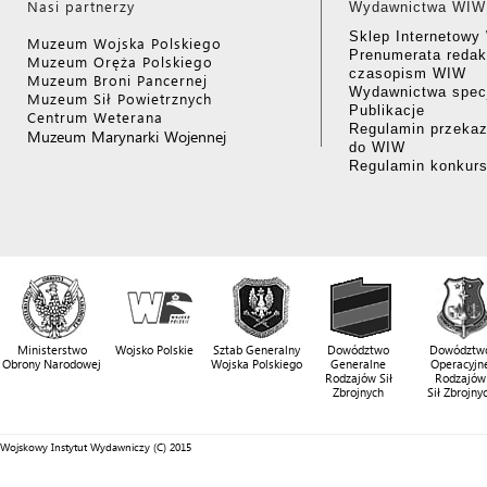
Nasi partnerzy
Wydawnictwa WIW
Sklep Internetow
Muzeum Wojska Polskiego
Prenumerata redak
Muzeum Oręża Polskiego
czasopism WIW
Muzeum Broni Pancernej
Wydawnictwa specj
Muzeum Sił Powietrznych
Publikacje
Centrum Weterana
Regulamin przekaz
Muzeum Marynarki Wojennej
do WIW
Regulamin konkur
Ministerstwo
Wojsko Polskie
Sztab Generalny
Dowództwo
Dowództw
Obrony Narodowej
Wojska Polskiego
Generalne
Operacyjn
Rodzajów Sił
Rodzajów
Zbrojnych
Sił Zbrojny
Wojskowy Instytut Wydawniczy (C) 2015