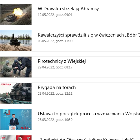
W Drawsku strzelają Abramsy
12.05.2022, godz. 09:01
Kawalerzyści sprawdzili się w ćwiczeniach „Bóbr ‘
06.05.2022, godz. 11:00
Pirotechnicy z Wiejskiej
29.04.2022, godz. 08:17
Brygada na torach
28.04.2022, godz. 12:11
Ustawa to początek procesu wzmacniania Wojska
28.03.2022, godz. 10:39
„Z miłości do Ojczyzny”. Juliusz Kulesza „Julek”