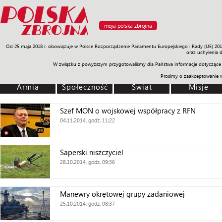
moja polska zbrojna
Od 25 maja 2018 r. obowiązuje w Polsce Rozporządzenie Parlamentu Europejskiego i Rady (UE) 20
Armia
Poligon
Sprzęt
Misje
Polityka
Prawo
Świat
Sp
oraz uchylenia 
W związku z powyższym przygotowaliśmy dla Państwa informacje dotyczące 
Prosimy o zaakceptowanie 
Armia
Społeczność
Świat
Misje
Szef MON o wojskowej współpracy z RFN
04.11.2014, godz. 11:22
Saperski niszczyciel
28.10.2014, godz. 09:36
Manewry okrętowej grupy zadaniowej
25.10.2014, godz. 08:37