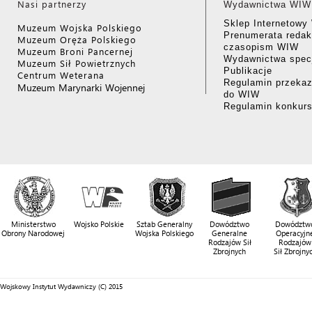
Nasi partnerzy
Wydawnictwa WIW
Sklep Internetow
Muzeum Wojska Polskiego
Prenumerata redak
Muzeum Oręża Polskiego
czasopism WIW
Muzeum Broni Pancernej
Wydawnictwa specj
Muzeum Sił Powietrznych
Publikacje
Centrum Weterana
Regulamin przekaz
Muzeum Marynarki Wojennej
do WIW
Regulamin konkur
Ministerstwo
Wojsko Polskie
Sztab Generalny
Dowództwo
Dowództw
Obrony Narodowej
Wojska Polskiego
Generalne
Operacyjn
Rodzajów Sił
Rodzajów
Zbrojnych
Sił Zbrojny
Wojskowy Instytut Wydawniczy (C) 2015