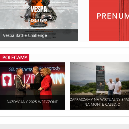
Vespa Battle Challenge
POLECAMY
ZAPRASZAMY NA WIRTUALNY SPA
BUZDYGANY 2025 WRĘCZONE
NA MONTE CASSINO