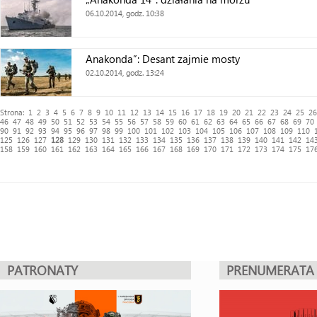
06.10.2014, godz. 10:38
Anakonda”: Desant zajmie mosty
02.10.2014, godz. 13:24
Strona:
1
2
3
4
5
6
7
8
9
10
11
12
13
14
15
16
17
18
19
20
21
22
23
24
25
26
46
47
48
49
50
51
52
53
54
55
56
57
58
59
60
61
62
63
64
65
66
67
68
69
70
90
91
92
93
94
95
96
97
98
99
100
101
102
103
104
105
106
107
108
109
110
125
126
127
128
129
130
131
132
133
134
135
136
137
138
139
140
141
142
14
158
159
160
161
162
163
164
165
166
167
168
169
170
171
172
173
174
175
17
PATRONATY
PRENUMERATA