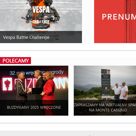
Vespa Battle Challenge
POLECAMY
ZAPRASZAMY NA WIRTUALNY SPA
BUZDYGANY 2025 WRĘCZONE
NA MONTE CASSINO