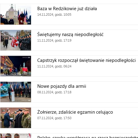
Baza w Redzikowie już działa
14.11.2024, godz. 10:05
Świętujemy naszą niepodległość
11.11.2024, godz. 17:19
Capstrzyk rozpoczął świętowanie niepodległości
11.11.2024, godz. 06:24
Nowe pojazdy dla armii
08.11.2024, godz. 17:18
Żołnierze, zdaliście egzamin celująco
07.11.2024, godz. 17:50
Polsko-czeska współpraca na rzecz bezpieczeńst