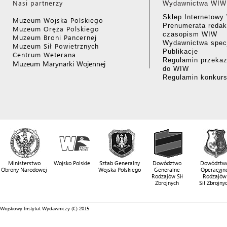
Nasi partnerzy
Wydawnictwa WIW
Sklep Internetow
Muzeum Wojska Polskiego
Prenumerata redak
Muzeum Oręża Polskiego
czasopism WIW
Muzeum Broni Pancernej
Wydawnictwa specj
Muzeum Sił Powietrznych
Publikacje
Centrum Weterana
Regulamin przekaz
Muzeum Marynarki Wojennej
do WIW
Regulamin konkur
Ministerstwo
Wojsko Polskie
Sztab Generalny
Dowództwo
Dowództw
Obrony Narodowej
Wojska Polskiego
Generalne
Operacyjn
Rodzajów Sił
Rodzajów
Zbrojnych
Sił Zbrojny
Wojskowy Instytut Wydawniczy (C) 2015