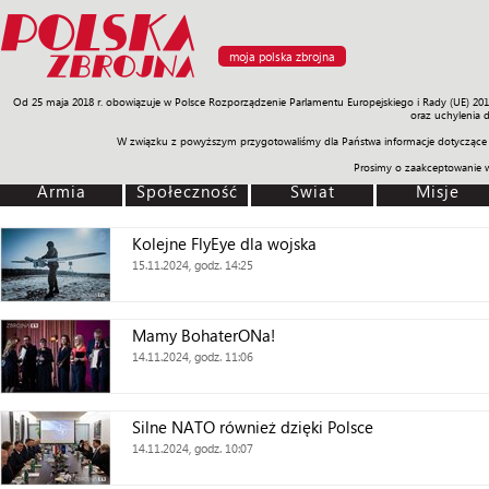
moja polska zbrojna
Od 25 maja 2018 r. obowiązuje w Polsce Rozporządzenie Parlamentu Europejskiego i Rady (UE) 20
Armia
Poligon
Sprzęt
Misje
Polityka
Prawo
Świat
Sp
oraz uchylenia 
W związku z powyższym przygotowaliśmy dla Państwa informacje dotyczące 
Prosimy o zaakceptowanie 
Armia
Społeczność
Świat
Misje
Kolejne FlyEye dla wojska
15.11.2024, godz. 14:25
Mamy BohaterONa!
14.11.2024, godz. 11:06
Silne NATO również dzięki Polsce
14.11.2024, godz. 10:07