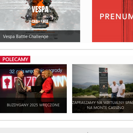
Vespa Battle Challenge
POLECAMY
ZAPRASZAMY NA WIRTUALNY SPA
BUZDYGANY 2025 WRĘCZONE
NA MONTE CASSINO