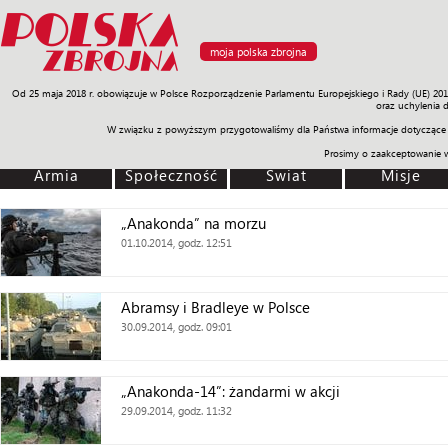
moja polska zbrojna
Od 25 maja 2018 r. obowiązuje w Polsce Rozporządzenie Parlamentu Europejskiego i Rady (UE) 20
Armia
Poligon
Sprzęt
Misje
Polityka
Prawo
Świat
Sp
oraz uchylenia 
W związku z powyższym przygotowaliśmy dla Państwa informacje dotyczące 
Prosimy o zaakceptowanie 
Armia
Społeczność
Świat
Misje
„Anakonda” na morzu
01.10.2014, godz. 12:51
Abramsy i Bradleye w Polsce
30.09.2014, godz. 09:01
„Anakonda-14”: żandarmi w akcji
29.09.2014, godz. 11:32