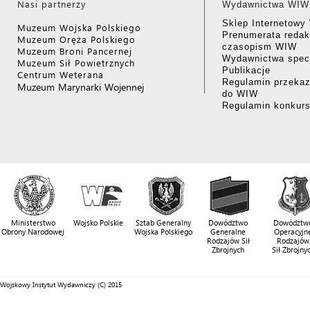
Nasi partnerzy
Wydawnictwa WIW
Sklep Internetow
Muzeum Wojska Polskiego
Prenumerata redak
Muzeum Oręża Polskiego
czasopism WIW
Muzeum Broni Pancernej
Wydawnictwa specj
Muzeum Sił Powietrznych
Publikacje
Centrum Weterana
Regulamin przekaz
Muzeum Marynarki Wojennej
do WIW
Regulamin konkur
Ministerstwo
Wojsko Polskie
Sztab Generalny
Dowództwo
Dowództw
Obrony Narodowej
Wojska Polskiego
Generalne
Operacyjn
Rodzajów Sił
Rodzajów
Zbrojnych
Sił Zbrojny
Wojskowy Instytut Wydawniczy (C) 2015