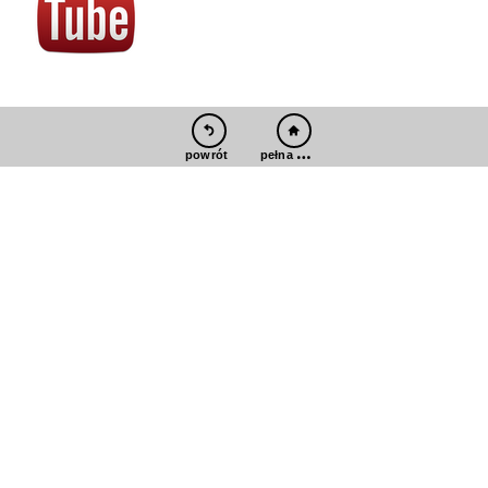
pełna wersja
powrót