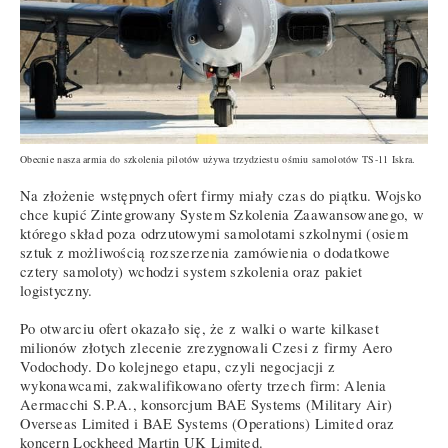
Obecnie nasza armia do szkolenia pilotów używa trzydziestu ośmiu samolotów TS-11 Iskra.
Na złożenie wstępnych ofert firmy miały czas do piątku. Wojsko
chce kupić Zintegrowany System Szkolenia Zaawansowanego, w
którego skład poza odrzutowymi samolotami szkolnymi (osiem
sztuk z możliwością rozszerzenia zamówienia o dodatkowe
cztery samoloty) wchodzi system szkolenia oraz pakiet
logistyczny.
Po otwarciu ofert okazało się, że z walki o warte kilkaset
milionów złotych zlecenie zrezygnowali Czesi z firmy Aero
Vodochody. Do kolejnego etapu, czyli negocjacji z
wykonawcami, zakwalifikowano oferty trzech firm: Alenia
Aermacchi S.P.A., konsorcjum BAE Systems (Military Air)
Overseas Limited i BAE Systems (Operations) Limited oraz
koncern Lockheed Martin UK Limited.