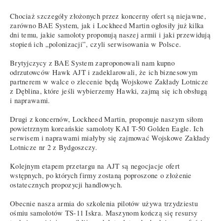
Chociaż szczegóły złożonych przez koncerny ofert są niejawne,
zarówno BAE System, jak i Lockheed Martin ogłosiły już kilka
dni temu, jakie samoloty proponują naszej armii i jaki przewidują
stopień ich „polonizacji”, czyli serwisowania w Polsce.
Brytyjczycy z BAE System zaproponowali nam kupno
odrzutowców Hawk AJT i zadeklarowali, że ich biznesowym
partnerem w walce o zlecenie będą Wojskowe Zakłady Lotnicze
z Dęblina, które jeśli wybierzemy Hawki, zajmą się ich obsługą
i naprawami.
Drugi z koncernów, Lockheed Martin, proponuje naszym siłom
powietrznym koreańskie samoloty KAI T-50 Golden Eagle. Ich
serwisem i naprawami miałyby się zajmować Wojskowe Zakłady
Lotnicze nr 2 z Bydgoszczy.
Kolejnym etapem przetargu na AJT są negocjacje ofert
wstępnych, po których firmy zostaną poproszone o złożenie
ostatecznych propozycji handlowych.
Obecnie nasza armia do szkolenia pilotów używa trzydziestu
ośmiu samolotów TS-11 Iskra. Maszynom kończą się resursy