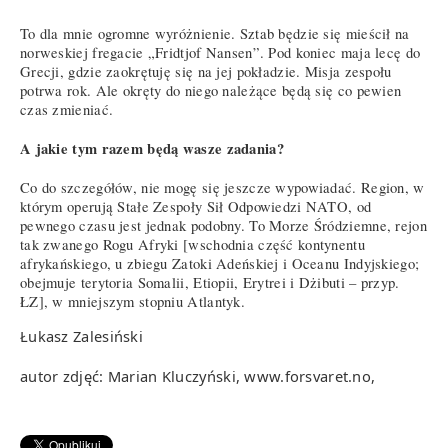
To dla mnie ogromne wyróżnienie. Sztab będzie się mieścił na
norweskiej fregacie „Fridtjof Nansen”. Pod koniec maja lecę do
Grecji, gdzie zaokrętuję się na jej pokładzie. Misja zespołu
potrwa rok. Ale okręty do niego należące będą się co pewien
czas zmieniać.
A jakie tym razem będą wasze zadania?
Co do szczegółów, nie mogę się jeszcze wypowiadać. Region, w
którym operują Stałe Zespoły Sił Odpowiedzi NATO, od
pewnego czasu jest jednak podobny. To Morze Śródziemne, rejon
tak zwanego Rogu Afryki [wschodnia część kontynentu
afrykańskiego, u zbiegu Zatoki Adeńskiej i Oceanu Indyjskiego;
obejmuje terytoria Somalii, Etiopii, Erytrei i Dżibuti – przyp.
ŁZ], w mniejszym stopniu Atlantyk.
Łukasz Zalesiński
autor zdjęć: Marian Kluczyński, www.forsvaret.no,