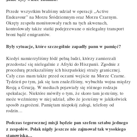
Przede wszystkim braliśmy udział w operacji „Active
Endeavour” na Morzu Śródziemnym oraz Morzu Czarnym.
Okręty zespołu monitorowały ruch na tych akwenach,
kontrolowały także statki podejrzewane o nielegalny transport
broni bądź emigrantów.
Były sytuacje, które szczególnie zapadły panu w pamięć?
Kiedyś namierzyliśmy łódź pełną ludzi, którzy zamierzali
przedostać się nielegalnie z Afryki do Hiszpanii. Zgodnie z
procedurą przekazaliśmy ich hiszpańskiej straży granicznej.
Cały czas mam także przed oczami wejście na Morze Czarne.
Tydzień po tym, jak się tam znaleźliśmy, wybuchła wojna między
Rosją a Gruzją. W mediach pojawiały się różnego rodzaju
spekulacje. Niektóre mówiły o tym, że skoro tam jesteśmy, to
może weźmiemy w niej udział, albo że jesteśmy w jakikolwiek
sposób zagrożeni. Pamiętam niepokój załogi, telefony od
rodzin…
Podczas tegorocznej misji będzie pan szefem sztabu jednego
z zespołów. Polak nigdy jeszcze nie zajmował tak wysokiego
stanowiska…