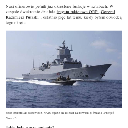
Nasi oficerowie pełnili już określone funkcje w sztabach. W
zespole dwukrotnie działała
fregata rakietowa ORP „Generał
Kazimierz Pułaski”
, ostatnio pięć lat temu, kiedy byłem dowódcą
tego okrętu.
Sztab zespołu Sił Odpowiedzi NATO będzie się mieścił na norweskiej fregacie „Fridtjof
.
Nansen”
Jakie były wasze zadania?