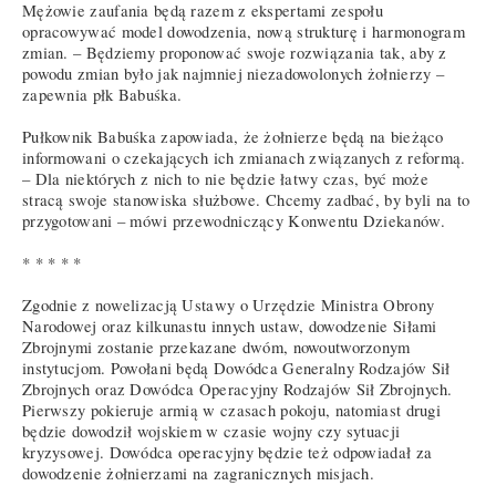
Mężowie zaufania będą razem z ekspertami zespołu
opracowywać model dowodzenia, nową strukturę i harmonogram
zmian. – Będziemy proponować swoje rozwiązania tak, aby z
powodu zmian było jak najmniej niezadowolonych żołnierzy –
zapewnia płk Babuśka.
Pułkownik Babuśka zapowiada, że żołnierze będą na bieżąco
informowani o czekających ich zmianach związanych z reformą.
– Dla niektórych z nich to nie będzie łatwy czas, być może
stracą swoje stanowiska służbowe. Chcemy zadbać, by byli na to
przygotowani – mówi przewodniczący Konwentu Dziekanów.
* * * * *
Zgodnie z nowelizacją Ustawy o Urzędzie Ministra Obrony
Narodowej oraz kilkunastu innych ustaw, dowodzenie Siłami
Zbrojnymi zostanie przekazane dwóm, nowoutworzonym
instytucjom. Powołani będą Dowódca Generalny Rodzajów Sił
Zbrojnych oraz Dowódca Operacyjny Rodzajów Sił Zbrojnych.
Pierwszy pokieruje armią w czasach pokoju, natomiast drugi
będzie dowodził wojskiem w czasie wojny czy sytuacji
kryzysowej. Dowódca operacyjny będzie też odpowiadał za
dowodzenie żołnierzami na zagranicznych misjach.