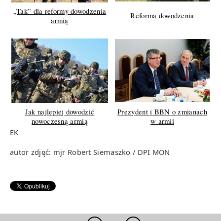
„Tak” dla reformy dowodzenia
Reforma dowodzenia
armią
Jak najlepiej dowodzić
Prezydent i BBN o zmianach
nowoczesną armią
w armii
EK
autor zdjęć: mjr Robert Siemaszko / DPI MON