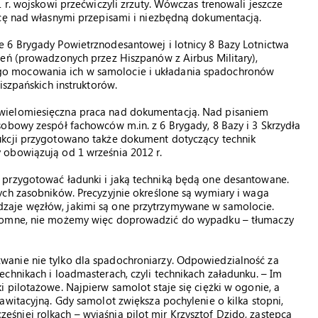
 r. wojskowi przećwiczyli zrzuty. Wówczas trenowali jeszcze
acę nad własnymi przepisami i niezbędną dokumentacją.
 6 Brygady Powietrznodesantowej i lotnicy 8 Bazy Lotnictwa
leń (prowadzonych przez Hiszpanów z Airbus Military),
o mocowania ich w samolocie i układania spadochronów
iszpańskich instruktorów.
wielomiesięczna praca nad dokumentacją. Nad pisaniem
obowy zespół fachowców m.in. z 6 Brygady, 8 Bazy i 3 Skrzydła
ukcji przygotowano także dokument dotyczący technik
 obowiązują od 1 września 2012 r.
 przygotować ładunki i jaką techniką będą one desantowane.
ych zasobników. Precyzyjnie określone są wymiary i waga
zaje węzłów, jakimi są one przytrzymywane w samolocie.
gromne, nie możemy więc doprowadzić do wypadku – tłumaczy
anie nie tylko dla spadochroniarzy. Odpowiedzialność za
chnikach i loadmasterach, czyli technikach załadunku. – Im
 pilotażowe. Najpierw samolot staje się ciężki w ogonie, a
awitacyjną. Gdy samolot zwiększa pochylenie o kilka stopni,
niej rolkach – wyjaśnia pilot mjr Krzysztof Dzido, zastępca