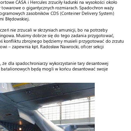
ortowe CASA i Hercules zrzuciły ładunki na wysokości około
y towarowe o gigantycznych rozmiarach. Spadochron waży
ilogramowych zasobników CDS (Conteiner Delivery System)
ni Błędowskiej.
eń nie zrzucali w skrzyniach amunicji, bo na potrzeby
reningowa. Musimy dobrze się do tego zadania przygotować,
goś konfliktu zbrojnego będziemy musieli przygotować do zrzutu
owi – zapewnia kpt. Radosław Nawrocki, oficer sekcji
że dla spadochroniarzy wykorzystanie tary desantowej
ń batalionowych będą mogli w końcu desantować swoje