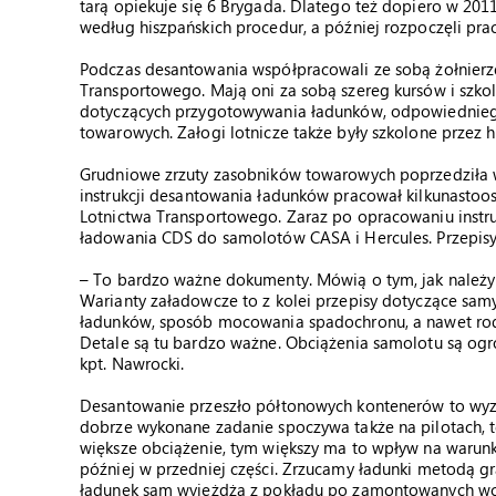
tarą opiekuje się 6 Brygada. Dlatego też dopiero w 2011
według hiszpańskich procedur, a później rozpoczęli pr
Podczas desantowania współpracowali ze sobą żołnierze
Transportowego. Mają oni za sobą szereg kursów i szko
dotyczących przygotowywania ładunków, odpowiednieg
towarowych. Załogi lotnicze także były szkolone przez h
Grudniowe zrzuty zasobników towarowych poprzedziła 
instrukcji desantowania ładunków pracował kilkunastoos
Lotnictwa Transportowego. Zaraz po opracowaniu instr
ładowania CDS do samolotów CASA i Hercules. Przepisy
– To bardzo ważne dokumenty. Mówią o tym, jak należy
Warianty załadowcze to z kolei przepisy dotyczące sam
ładunków, sposób mocowania spadochronu, a nawet rod
Detale są tu bardzo ważne. Obciążenia samolotu są o
kpt. Nawrocki.
Desantowanie przeszło półtonowych kontenerów to wyzw
dobrze wykonane zadanie spoczywa także na pilotach, te
większe obciążenie, tym większy ma to wpływ na warunki
później w przedniej części. Zrzucamy ładunki metodą gr
ładunek sam wyjeżdża z pokładu po zamontowanych wcześ