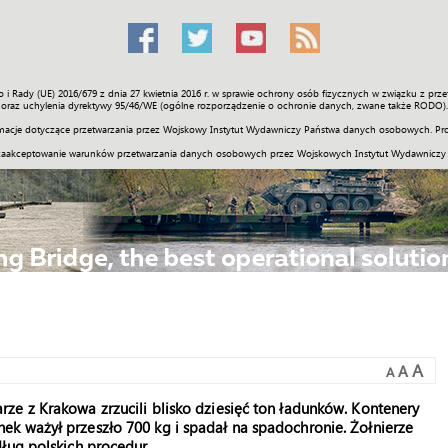
o i Rady (UE) 2016/679 z dnia 27 kwietnia 2016 r. w sprawie ochrony osób fizycznych w związku z 
Świat
Społeczność
Sport
Historia
Galerie
Wideo
ENGLI
oraz uchylenia dyrektywy 95/46/WE (ogólne rozporządzenie o ochronie danych, zwane także RODO).
acje dotyczące przetwarzania przez Wojskowy Instytut Wydawniczy Państwa danych osobowych. Pro
zaakceptowanie warunków przetwarzania danych osobowych przez Wojskowych Instytut Wydawniczy
A
A
A
ze z Krakowa zrzucili blisko dziesięć ton ładunków. Kontenery
k ważył przeszło 700 kg i spadał na spadochronie. Żołnierze
ług polskich procedur.