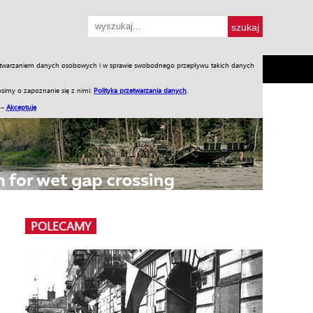
przetwarzaniem danych osobowych i w sprawie swobodnego przepływu takich danych
SH
SKLEP
Jednodniówki
Praca w WIW
simy o zapoznanie się z nimi:
Polityka przetwarzania danych
.
 –
Akceptuję
POLECAMY