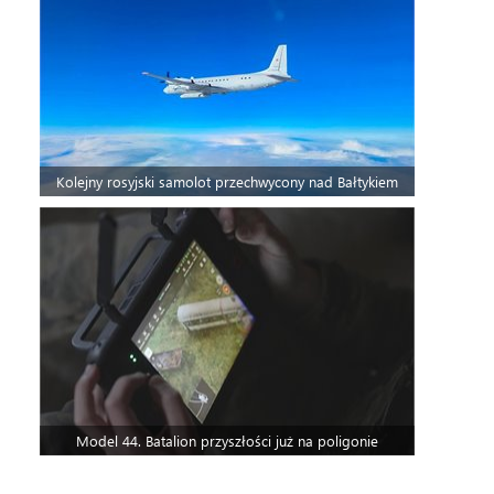
Kolejny rosyjski samolot przechwycony nad Bałtykiem
Model 44. Batalion przyszłości już na poligonie