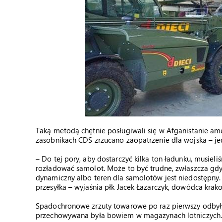
Taką metodą chętnie posługiwali się w Afganistanie am
zasobnikach CDS zrzucano zaopatrzenie dla wojska – je
– Do tej pory, aby dostarczyć kilka ton ładunku, musiel
rozładować samolot. Może to być trudne, zwłaszcza gdy
dynamiczny albo teren dla samolotów jest niedostępny. 
przesyłka – wyjaśnia płk Jacek Łazarczyk, dowódca krak
Spadochronowe zrzuty towarowe po raz pierwszy odbyły
przechowywana była bowiem w magazynach lotniczych. 