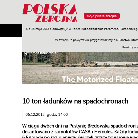
moja polska zbrojna
Od 25 maja 2018 r. obowiązuje w Polsce Rozporządzenie Parlamentu Europejskieg
Armia
Poligon
Sprzęt
Misje
Polityka
Prawo
W związku z powyższym przygotowaliśmy dla Państwa inform
Prosimy o 
10 ton ładunków na spadochronach
06.12.2012, godz. 14:00
W ciągu dwóch dni na Pustynię Błędowską spadochroniar
desantowano z samolotów CASA i Hercules. Każdy ładune
6 Brygady po raz pierwszy ćwiczyli zrzuty towarowe wed