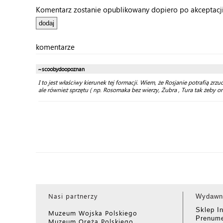
Komentarz zostanie opublikowany dopiero po akceptacji 
komentarze
~scoobydoopoznan
I to jest właściwy kierunek tej formacji. Wiem, że Rosjanie potrafią zrz
ale również sprzętu ( np. Rosomaka bez wierzy, Żubra , Tura tak żeby 
Nasi partnerzy
Wydawn
Sklep I
Muzeum Wojska Polskiego
Prenume
Muzeum Oręża Polskiego