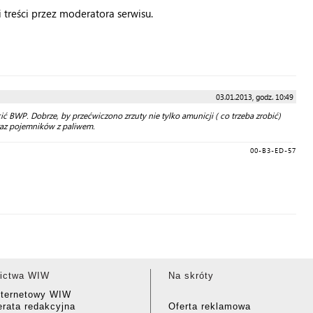
treści przez moderatora serwisu.
03.01.2013, godz. 10:49
ucić BWP. Dobrze, by przećwiczono zrzuty nie tylko amunicji ( co trzeba zrobić)
oraz pojemników z paliwem.
00-B3-ED-57
ictwa WIW
Na skróty
nternetowy WIW
rata redakcyjna
Oferta reklamowa