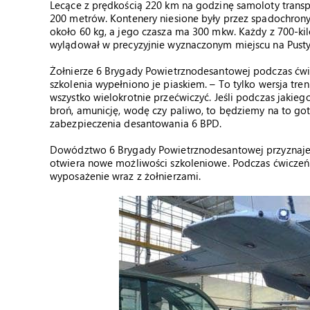
Lecące z prędkością 220 km na godzinę samoloty transp
200 metrów. Kontenery niesione były przez spadochron
około 60 kg, a jego czasza ma 300 mkw. Każdy z 700-k
wylądował w precyzyjnie wyznaczonym miejscu na Pusty
Żołnierze 6 Brygady Powietrznodesantowej podczas ćwicz
szkolenia wypełniono je piaskiem. – To tylko wersja t
wszystko wielokrotnie przećwiczyć. Jeśli podczas jakie
broń, amunicję, wodę czy paliwo, to będziemy na to got
zabezpieczenia desantowania 6 BPD.
Dowództwo 6 Brygady Powietrznodesantowej przyznaje, 
otwiera nowe możliwości szkoleniowe. Podczas ćwicze
wyposażenie wraz z żołnierzami.