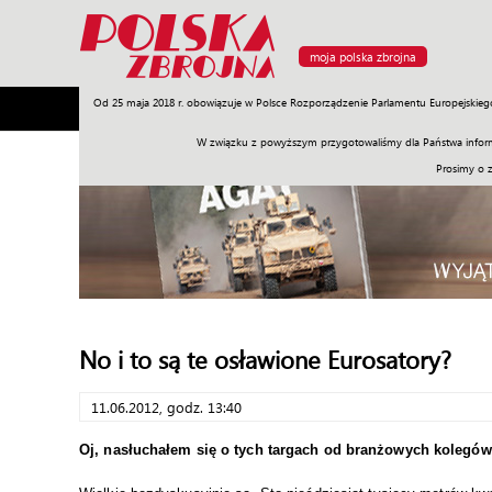
moja polska zbrojna
Od 25 maja 2018 r. obowiązuje w Polsce Rozporządzenie Parlamentu Europejskieg
Armia
Poligon
Sprzęt
Misje
Polityka
Prawo
W związku z powyższym przygotowaliśmy dla Państwa inform
Prosimy o 
No i to są te osławione Eurosatory?
11.06.2012, godz. 13:40
Oj, nasłuchałem się o tych targach od branżowych kolegów.