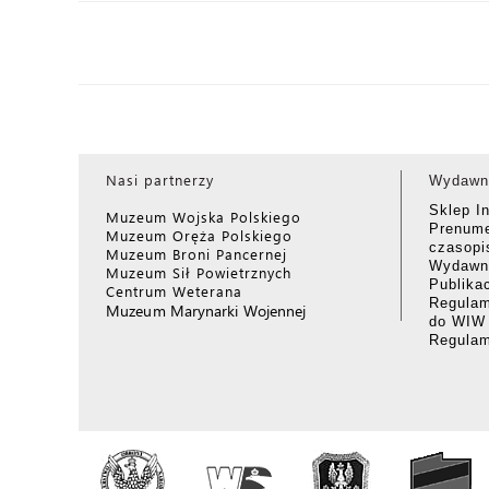
Nasi partnerzy
Wydawn
Sklep I
Muzeum Wojska Polskiego
Prenume
Muzeum Oręża Polskiego
czasop
Muzeum Broni Pancernej
Wydawni
Muzeum Sił Powietrznych
Publika
Centrum Weterana
Regulam
Muzeum Marynarki Wojennej
do WIW
Regula