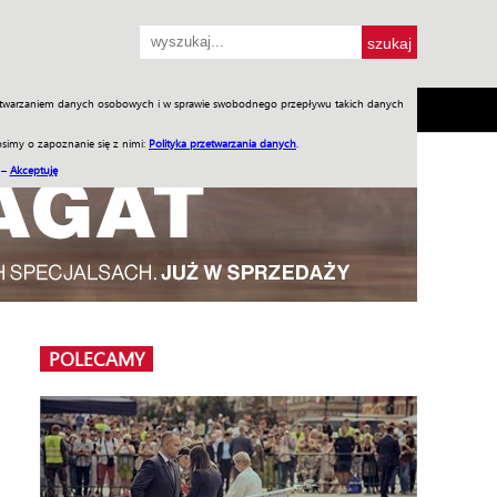
przetwarzaniem danych osobowych i w sprawie swobodnego przepływu takich danych
SH
SKLEP
Jednodniówki
Praca w WIW
simy o zapoznanie się z nimi:
Polityka przetwarzania danych
.
 –
Akceptuję
POLECAMY