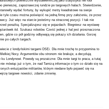
adratowych powierzchni wystawienniczej jako statystyka nie robi
 po pierwszej, zapoznawczej rundzie po targowych halach. Stwierdzenie,
e postanowiły wydać fortuny, by wykupić metry kwadratowe na swoje
ie tyle czasu można poświęcić na jedną firmę przy założeniu, że przez
wcy. Już więc na starcie jesteśmy na straconej pozycji. I tak nie
rzed porażką. Specjalizujesz się w pojazdach. Biegniesz na wystawę
ężarówek itd. Szukasz robotów. Cześć jednej z hal jest przeznaczona
ren, gdzie co pół godziny odbywają się pokazy ich działania. Gorzej
nie po całych targach.
wiecie z londyńskimi targami DSEi. Dla mnie trochę to przypomina to
ielkiej Nocy. Argumentów obu stronom nie brakuje, a decydują
 ku Londynowi. Powody są prozaiczne. Dla mnie targi to praca, a tutaj
nie mówiąc już o tym, że nad Tamizą informacje o tym co działo się na
zonych entuzjastów militariów, którym niedane było pojawić się na
bejrzę targowe nowości, zdanie zmienię.