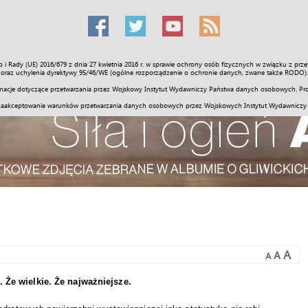
o i Rady (UE) 2016/679 z dnia 27 kwietnia 2016 r. w sprawie ochrony osób fizycznych w związku z 
Świat
Społeczność
Sport
Historia
Galerie
Wideo
ENGLI
oraz uchylenia dyrektywy 95/46/WE (ogólne rozporządzenie o ochronie danych, zwane także RODO).
acje dotyczące przetwarzania przez Wojskowy Instytut Wydawniczy Państwa danych osobowych. Pro
zaakceptowanie warunków przetwarzania danych osobowych przez Wojskowych Instytut Wydawniczy
A
A
A
 Że wielkie. Że najważniejsze.