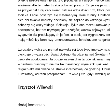
Wielkie bezdyskusyjnie są. Sto pięćdziesiąt tysięcy metrów kw
wrażenia. Ale te metry trzeba pokonać pieszo. Czuje się je już
że przyjechał tutaj cały świat i tak nie odda ilości firm, któr
stoiska. Lepiej posłużyć się matematyką. Dwie minuty. Dokładn
pięć dni trwania imprezy chciałoby się zajrzeć do każdego wysta
zobaczy się wszystkiego. Selekcja. Tylko ona może uratować p
zewnętrzną, bo tam najwięcej jest czołgów, wozów bojowych, ci
wyłącznie dla produkujących je firm, a obok jest wygrodzony te
mają miłośnicy broni czy umundurowania. Ich skazano na gania
Eurosatory walczą o prymat największej tego typu imprezy na ś
dyskusję o wyższości Świąt Bożego Narodzenia nad Świętami W
osobiste upodobania. Ja po pierwszym dniu targów skłaniam się
w centrum prasowym nie ma tak banalnego wynalazku jak wi-fi, 
targach aktualizowano na stronie internetowej co godzinę. Obur
Eurosatory, od razu przepraszam. Pewnie jutro, gdy uważniej o
Krzysztof Wilewski
dodaj komentarz