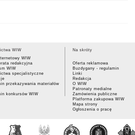
ictwa WIW
Na skróty
nternetowy WIW
rata redakcyjna
Oferta reklamowa
ism WIW
Buzdygany - regulamin
ctwa specjalistyczne
Linki
cje
Redakcja
in przekazywania materiałów
O WIW
Patronaty medialne
min konkursów WIW
Zamówienia publiczne
Platforma zakupowa WIW
Mapa strony
Ogłoszenia o pracę