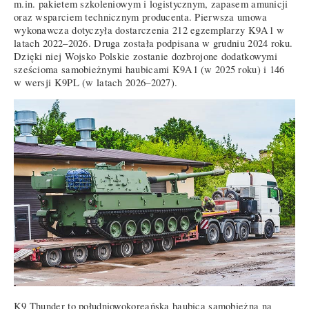
m.in. pakietem szkoleniowym i logistycznym, zapasem amunicji
oraz wsparciem technicznym producenta. Pierwsza umowa
wykonawcza dotyczyła dostarczenia 212 egzemplarzy K9A1 w
latach 2022–2026. Druga została podpisana w grudniu 2024 roku.
Dzięki niej Wojsko Polskie zostanie dozbrojone dodatkowymi
sześcioma samobieżnymi haubicami K9A1 (w 2025 roku) i 146
w wersji K9PL (w latach 2026–2027).
K9 Thunder to południowokoreańska haubica samobieżna na