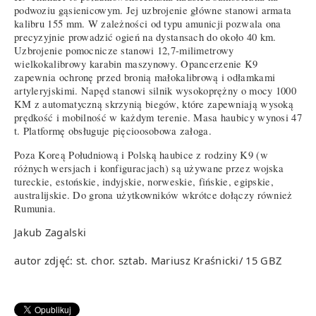
podwoziu gąsienicowym. Jej uzbrojenie główne stanowi armata
kalibru 155 mm. W zależności od typu amunicji pozwala ona
precyzyjnie prowadzić ogień na dystansach do około 40 km.
Uzbrojenie pomocnicze stanowi 12,7-milimetrowy
wielkokalibrowy karabin maszynowy. Opancerzenie K9
zapewnia ochronę przed bronią małokalibrową i odłamkami
artyleryjskimi. Napęd stanowi silnik wysokoprężny o mocy 1000
KM z automatyczną skrzynią biegów, które zapewniają wysoką
prędkość i mobilność w każdym terenie. Masa haubicy wynosi 47
t. Platformę obsługuje pięcioosobowa załoga.
Poza Koreą Południową i Polską haubice z rodziny K9 (w
różnych wersjach i konfiguracjach) są używane przez wojska
tureckie, estońskie, indyjskie, norweskie, fińskie, egipskie,
australijskie. Do grona użytkowników wkrótce dołączy również
Rumunia.
Jakub Zagalski
autor zdjęć: st. chor. sztab. Mariusz Kraśnicki/ 15 GBZ