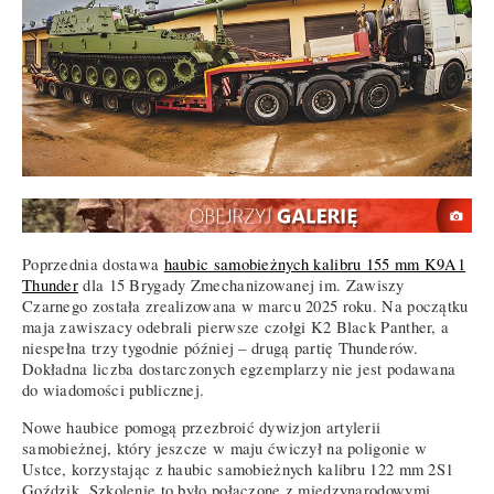
Poprzednia dostawa
haubic samobieżnych kalibru 155 mm K9A1
Thunder
dla 15 Brygady Zmechanizowanej im. Zawiszy
Czarnego została zrealizowana w marcu 2025 roku. Na początku
maja zawiszacy odebrali pierwsze czołgi K2 Black Panther, a
niespełna trzy tygodnie później – drugą partię Thunderów.
Dokładna liczba dostarczonych egzemplarzy nie jest podawana
do wiadomości publicznej.
Nowe haubice pomogą przezbroić dywizjon artylerii
samobieżnej, który jeszcze w maju ćwiczył na poligonie w
Ustce, korzystając z haubic samobieżnych kalibru 122 mm 2S1
Goździk. Szkolenie to było połączone z międzynarodowymi