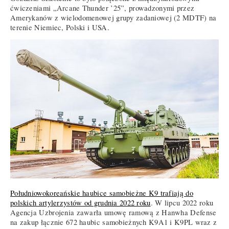
ćwiczeniami „Arcane Thunder ’25”, prowadzonymi przez
Amerykanów z wielodomenowej grupy zadaniowej (2 MDTF) na
terenie Niemiec, Polski i USA.
Południowokoreańskie haubice samobieżne K9 trafiają do
polskich artylerzystów od grudnia 2022 roku
. W lipcu 2022 roku
Agencja Uzbrojenia zawarła umowę ramową z Hanwha Defense
na zakup łącznie 672 haubic samobieżnych K9A1 i K9PL wraz z