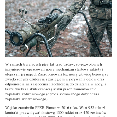
W ramach trwających pięć lat prac badawczo-rozwojowych
inżynierowie opracowali nowy mechanizm startowy rakiety i
ulepszyli jej napęd. Zaproponowali też nową głowicę bojową ze
zwiększonymi czułością i zasięgiem wykrywania celów oraz
odpornością na zakłócenia i zdolnością do działania w nocy, a
także większą skutecznością ataku przez zamontowanie
zapalnika zbliżeniowego (oprócz stosowanego dotychczas
zapalnika uderzeniowego).
Wojsko zamówiło PPZR Piorun w 2016 roku. Wart 932 mln zł
kontrakt przewidywał dostawę 1300 rakiet oraz 420 zestawów