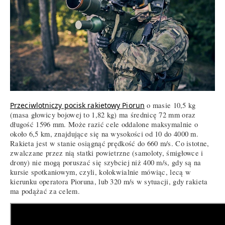
Przeciwlotniczy pocisk rakietowy Piorun
o masie 10,5 kg
(masa głowicy bojowej to 1,82 kg) ma średnicę 72 mm oraz
długość 1596 mm. Może razić cele oddalone maksymalnie o
około 6,5 km, znajdujące się na wysokości od 10 do 4000 m.
Rakieta jest w stanie osiągnąć prędkość do 660 m/s. Co istotne,
zwalczane przez nią statki powietrzne (samoloty, śmigłowce i
drony) nie mogą poruszać się szybciej niż 400 m/s, gdy są na
kursie spotkaniowym, czyli, kolokwialnie mówiąc, lecą w
kierunku operatora Pioruna, lub 320 m/s w sytuacji, gdy rakieta
ma podążać za celem.