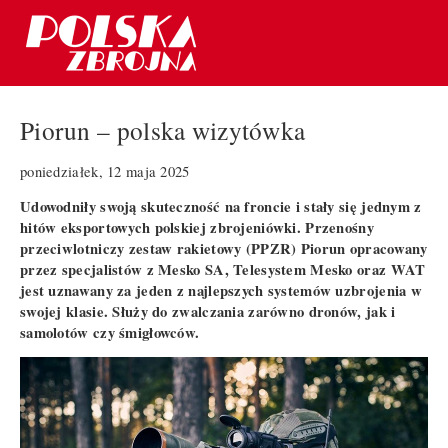
Piorun – polska wizytówka
poniedziałek, 12 maja 2025
Udowodniły swoją skuteczność na froncie i stały się jednym z
hitów eksportowych polskiej zbrojeniówki. Przenośny
przeciwlotniczy zestaw rakietowy (PPZR) Piorun opracowany
przez specjalistów z Mesko SA, Telesystem Mesko oraz WAT
jest uznawany za jeden z najlepszych systemów uzbrojenia w
swojej klasie. Służy do zwalczania zarówno dronów, jak i
samolotów czy śmigłowców.