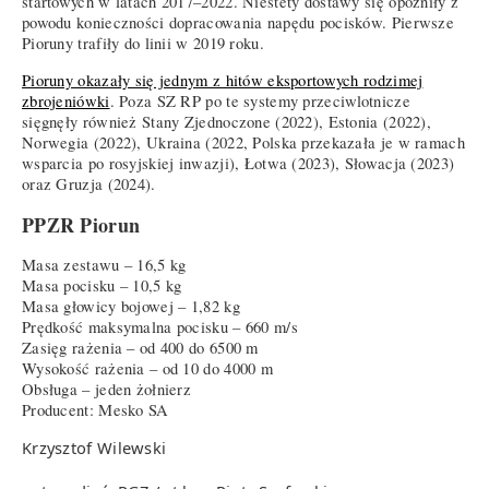
startowych w latach 2017–2022. Niestety dostawy się opóźniły z
powodu konieczności dopracowania napędu pocisków. Pierwsze
Pioruny trafiły do linii w 2019 roku.
Pioruny okazały się jednym z hitów eksportowych rodzimej
zbrojeniówki
. Poza SZ RP po te systemy przeciwlotnicze
sięgnęły również Stany Zjednoczone (2022), Estonia (2022),
Norwegia (2022), Ukraina (2022, Polska przekazała je w ramach
wsparcia po rosyjskiej inwazji), Łotwa (2023), Słowacja (2023)
oraz Gruzja (2024).
PPZR Piorun
Masa zestawu – 16,5 kg
Masa pocisku – 10,5 kg
Masa głowicy bojowej – 1,82 kg
Prędkość maksymalna pocisku – 660 m/s
Zasięg rażenia – od 400 do 6500 m
Wysokość rażenia – od 10 do 4000 m
Obsługa – jeden żołnierz
Producent: Mesko SA
Krzysztof Wilewski