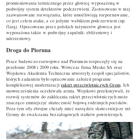
promieniowania termicznego przez głowicę wyposażoną w
podwójny system detektorów podczerwieni. Zastosowano w niej
zaawansowane rozwiązania, które umożliwiają rozpoznawanie,
co jest celem ataku, a co jedynie wabikiem podczerwieni (np.
flarą). Opracowana przez polskich inżynierów głowica jest
wyposażona także w podwójny zapalnik: zbliżeniowy i
uderzeniowy.
Droga do Pioruna
Prace badawczo-rozwojowe nad Piorunem rozpoczęły się na
przełomie 2008 i 2009 roku. Wówczas firma Mesko SA oraz
Wojskowa Akademia Techniczna utworzyły zespół specjalistów,
których zadaniem było opracowanie założeń programu
kompleksowej modernizacji
rakiet przeciwlotniczych Grom
. Ich
unowocześnienia oczekiwała armia. Wojskowi przekonywali, że
rozwój systemów do zakłócania rakiet przeciwlotniczych może
znacząco zmniejszyć skuteczność bojową rodzimych pocisków.
Poza tym siły zbrojne chciały mieć narzędzie skuteczniejsze niż
Gromy do zwalczania bezzałogowych statków powietrznych.