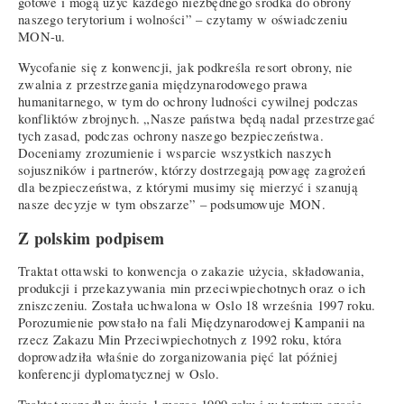
gotowe i mogą użyć każdego niezbędnego środka do obrony
naszego terytorium i wolności” – czytamy w oświadczeniu
MON-u.
Wycofanie się z konwencji, jak podkreśla resort obrony, nie
zwalnia z przestrzegania międzynarodowego prawa
humanitarnego, w tym do ochrony ludności cywilnej podczas
konfliktów zbrojnych. „Nasze państwa będą nadal przestrzegać
tych zasad, podczas ochrony naszego bezpieczeństwa.
Doceniamy zrozumienie i wsparcie wszystkich naszych
sojuszników i partnerów, którzy dostrzegają powagę zagrożeń
dla bezpieczeństwa, z którymi musimy się mierzyć i szanują
nasze decyzje w tym obszarze” – podsumowuje MON.
Z polskim podpisem
Traktat ottawski to konwencja o zakazie użycia, składowania,
produkcji i przekazywania min przeciwpiechotnych oraz o ich
zniszczeniu. Została uchwalona w Oslo 18 września 1997 roku.
Porozumienie powstało na fali Międzynarodowej Kampanii na
rzecz Zakazu Min Przeciwpiechotnych z 1992 roku, która
doprowadziła właśnie do zorganizowania pięć lat później
konferencji dyplomatycznej w Oslo.