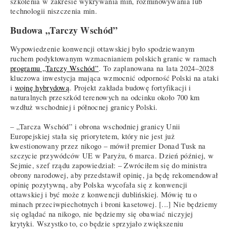
szkolenia w zakresie wykrywania min, rozminowywania lub
technologii niszczenia min.
Budowa „Tarczy Wschód”
Wypowiedzenie konwencji ottawskiej było spodziewanym
ruchem podyktowanym wzmacnianiem polskich granic w ramach
programu „Tarczy Wschód”
. To zaplanowana na lata 2024–2028
kluczowa inwestycja mająca wzmocnić odporność Polski na ataki
i
wojnę hybrydową
. Projekt zakłada budowę fortyfikacji i
naturalnych przeszkód terenowych na odcinku około 700 km
wzdłuż wschodniej i północnej granicy Polski.
– „Tarcza Wschód” i obrona wschodniej granicy Unii
Europejskiej stała się priorytetem, który nie jest już
kwestionowany przez nikogo – mówił premier Donad Tusk na
szczycie przywódców UE w Paryżu, 6 marca. Dzień później, w
Sejmie, szef rządu zapowiedział: – Zwróciłem się do ministra
obrony narodowej, aby przedstawił opinię, ja będę rekomendował
opinię pozytywną, aby Polska wycofała się z konwencji
ottawskiej i być może z konwencji dublińskiej. Mówię tu o
minach przeciwpiechotnych i broni kasetowej. [...] Nie będziemy
się oglądać na nikogo, nie będziemy się obawiać niczyjej
krytyki. Wszystko to, co będzie sprzyjało zwiększeniu