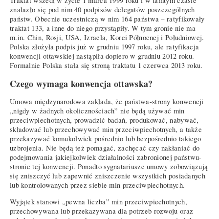
Traktat wszedł w życie 1 marca 1999 roku i w tamtym czasie
znalazło się pod nim 40 podpisów delegatów poszczególnych
państw. Obecnie uczestniczą w nim 164 państwa – ratyfikowały
traktat 133, a inne do niego przystąpiły. W tym gronie nie ma
m.in. Chin, Rosji, USA, Izraela, Korei Północnej i Południowej.
Polska złożyła podpis już w grudniu 1997 roku, ale ratyfikacja
konwencji ottawskiej nastąpiła dopiero w grudniu 2012 roku.
Formalnie Polska stała się stroną traktatu 1 czerwca 2013 roku.
Czego wymaga konwencja ottawska?
Umowa międzynarodowa zakłada, że państwa-strony konwencji
„nigdy w żadnych okolicznościach” nie będą używać min
przeciwpiechotnych, prowadzić badań, produkować, nabywać,
składować lub przechowywać min przeciwpiechotnych, a także
przekazywać komukolwiek pośrednio lub bezpośrednio takiego
uzbrojenia. Nie będą też pomagać, zachęcać czy nakłaniać do
podejmowania jakiejkolwiek działalności zabronionej państwu-
stronie tej konwencji. Ponadto sygnatariusze umowy zobowiązują
się zniszczyć lub zapewnić zniszczenie wszystkich posiadanych
lub kontrolowanych przez siebie min przeciwpiechotnych.
Wyjątek stanowi „pewna liczba” min przeciwpiechotnych,
przechowywana lub przekazywana dla potrzeb rozwoju oraz