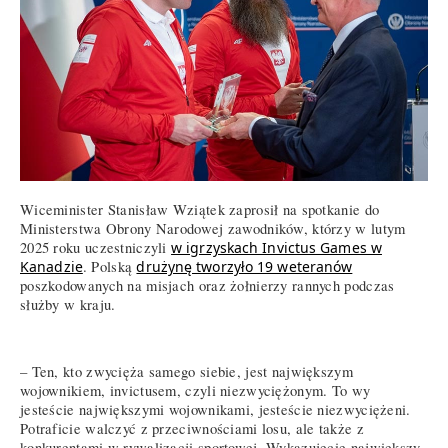
Wiceminister Stanisław Wziątek zaprosił na spotkanie do
Ministerstwa Obrony Narodowej zawodników, którzy w lutym
2025 roku uczestniczyli
w igrzyskach Invictus Games w
Kanadzie
. Polską
drużynę tworzyło 19 weteranów
poszkodowanych na misjach oraz żołnierzy rannych podczas
służby w kraju.
– Ten, kto zwycięża samego siebie, jest największym
wojownikiem, invictusem, czyli niezwyciężonym. To wy
jesteście największymi wojownikami, jesteście niezwyciężeni.
Potraficie walczyć z przeciwnościami losu, ale także z
konkurentami w rywalizacji sportowej. Wykazujecie największy