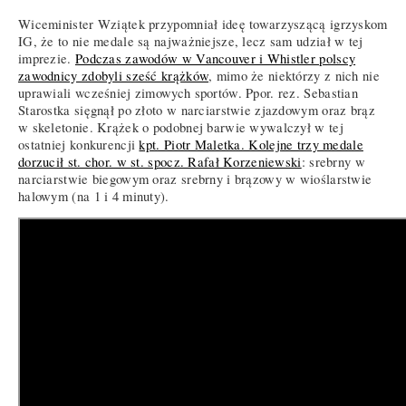
Wiceminister Wziątek przypomniał ideę towarzyszącą igrzyskom
IG, że to nie medale są najważniejsze, lecz sam udział w tej
imprezie.
Podczas zawodów w Vancouver i Whistler polscy
zawodnicy zdobyli sześć krążków
, mimo że niektórzy z nich nie
uprawiali wcześniej zimowych sportów. Ppor. rez. Sebastian
Starostka sięgnął po złoto w narciarstwie zjazdowym oraz brąz
w skeletonie. Krążek o podobnej barwie wywalczył w tej
ostatniej konkurencji
kpt. Piotr Maletka. Kolejne trzy medale
dorzucił st. chor. w st. spocz. Rafał Korzeniewski
: srebrny w
narciarstwie biegowym oraz srebrny i brązowy w wioślarstwie
halowym (na 1 i 4 minuty).