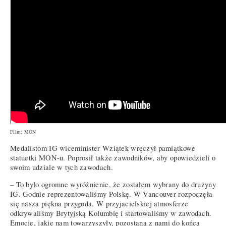
Film: MON
Medalistom IG wiceminister Wziątek wręczył pamiątkowe
statuetki MON-u. Poprosił także zawodników, aby opowiedzieli o
swoim udziale w tych zawodach.
– To było ogromne wyróżnienie, że zostałem wybrany do drużyny
IG. Godnie reprezentowaliśmy Polskę. W Vancouver rozpoczęła
się nasza piękna przygoda. W przyjacielskiej atmosferze
odkrywaliśmy Brytyjską Kolumbię i startowaliśmy w zawodach.
Emocje, jakie nam towarzyszyły, pozostaną z nami do końca