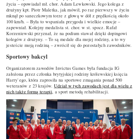
życia – opowiadał mł. chor. Adam Lewkowski. Jego kolega z
drużyny kpt. Piotr Maletka, jak mówił, po raz pierwszy w życiu
mknął po saneczkowym torze z głową w dół z prędkością około
100 km/h. – Była to wspaniała przygoda i wielkie emocje –
zapewniał. Kolejny medalista st. chor. w st. spocz. Rafał
Korzeniewski przyznał, że na podium stawał dzięki dopingowi
kolegów z drużyny. – To są medale dla mojej rodziny, a to wy
jesteście moją rodziną – zwrócił się do pozostałych zawodników.
Sportowy bakcyl
Organizatorem zawodów Invictus Games była fundacja IG
założona przez członka brytyjskiej rodziny królewskiej księcia
Harry`ego, która zaprosiła na sportowe zmagania ponad 500
weteranów z 23 krajów.
Udział w tych zawodach jest dla wielu z
nich także formą terapii
, a sport metodą rehabilitacji.