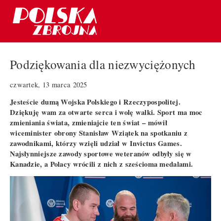
Podziękowania dla niezwyciężonych
czwartek, 13 marca 2025
Jesteście dumą Wojska Polskiego i Rzeczypospolitej.
Dziękuję wam za otwarte serca i wolę walki. Sport ma moc
zmieniania świata, zmieniajcie ten świat – mówił
wiceminister obrony Stanisław Wziątek na spotkaniu z
zawodnikami, którzy wzięli udział w Invictus Games.
Najsłynniejsze zawody sportowe weteranów odbyły się w
Kanadzie, a Polacy wrócili z nich z sześcioma medalami.