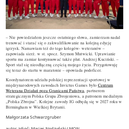
– Nie powiedziałem jeszcze ostatniego słowa, zamierzam nadal
trenować i starać się o zakwalifikowanie na kolejną edycję
igrzysk. Namawiam też do tego kolegów- weteranów –
zapowiada sierż. w st. spocz. Szymon Mutwicki. Uprawianie
sportu ma zamiar kontynuować także plut. Andrzej Kuciński. –
Sport stał się nieodłączną częścią mojego życia. Przygotowuję
się teraz do startu w maratonie – opowiada podoficer.
Koordynatorem udziału polskiej reprezentacji sportowej w
międzynarodowych zawodach Invictus Games było
Centrum
Weterana Działań poza Granicami Państwa
, partnerem
strategicznym Polska Grupa Zbrojeniowa, a patronem medialnym
„Polska Zbrojna”. Kolejne zawody IG odbędą się w 2027 roku w
Birmingham w Wielkiej Brytanii.
Małgorzata Schwarzgruber
autor zdjęć: Maciej Nędzyński/ MON