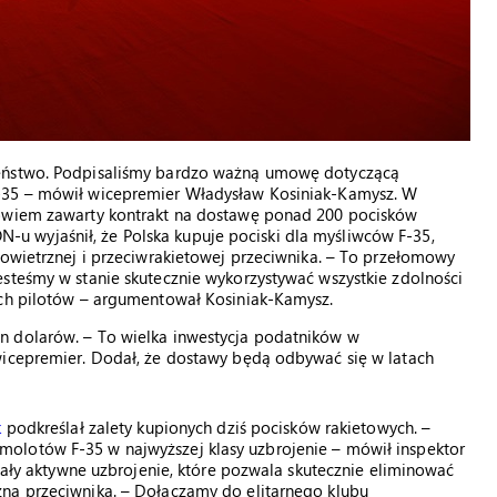
zeństwo. Podpisaliśmy bardzo ważną umowę dotyczącą
F-35 – mówił wicepremier Władysław Kosiniak-Kamysz. W
bowiem zawarty kontrakt na dostawę ponad 200 pocisków
 wyjaśnił, że Polska kupuje pociski dla myśliwców F-35,
powietrznej i przeciwrakietowej przeciwnika. – To przełomowy
steśmy w stanie skutecznie wykorzystywać wszystkie zdolności
ich pilotów – argumentował Kosiniak-Kamysz.
n dolarów. – To wielka inwestycja podatników w
wicepremier. Dodał, że dostawy będą odbywać się w latach
k
podkreślał zalety kupionych dziś pocisków rakietowych. –
olotów F-35 w najwyższej klasy uzbrojenie – mówił inspektor
miały aktywne uzbrojenie, które pozwala skutecznie eliminować
ną przeciwnika. – Dołączamy do elitarnego klubu