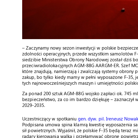
– Zaczynamy nowy sezon inwestycji w polskie bezpiec
zdolności operacyjnych, przede wszystkim samolotów 
siedzibie Ministerstwa Obrony Narodowej został dziś 
przeciwradiolokacyjnych AGM-88G AARGM-ER. Szef MON-u
które znajdują, namierzają i zwalczają systemy obrony 
zakup, bo tylko kiedy mamy w pełni wyposażone F-35, je
tych najnowocześniejszych maszyn i umiejętności polsk
Za ponad 200 sztuk AGM-88G wojsko zapłaci ok. 745 ml
bezpieczeństwo, za co im bardzo dziękuję – zaznaczył 
2029-2035.
Uczestniczący w spotkaniu
gen. dyw. pil. Ireneusz Nowa
Podpisana umowa spina klamrą kwestię wyposażenia sam
sił powietrznych. Wyjaśnił, że polskie F-35 będą teraz 
radary kierowania walką i przełamywać obronę powietrz