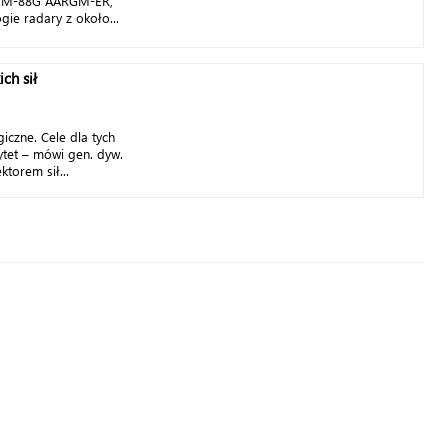
AGM-88G AARGM-ER,
gie radary z około...
ch sił
iczne. Cele dla tych
ytet – mówi gen. dyw.
ktorem sił...