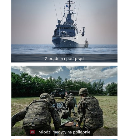
Z prądem i pod prąd
Młodzi medycy na poligonie