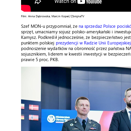
Film: Anna Dąbrowska, Marcin Kopeć/ZbrojnaTV
Szef MON-u przypomniał, że
na sprzedaż Polsce pocisk
sprzęt, umacniamy sojusz polsko-amerykański i inwest
Kamysz. Podkreślił jednocześnie, że bezpieczeństwo jes
punktem polskiej
prezydencji w Radzie Unii Europejskie
podnoszenie wydatków na obronność przez państwa NAT
sojusznikiem, liderem w kwestii inwestycji w bezpieczeń
prawie 5 proc. PKB.