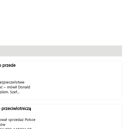
o przede
bezpieczeństwie
ać – mówił Donald
kim. Szef...
 przeciwlotniczą
ował sprzedaż Polsce
ków