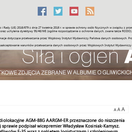
o i Rady (UE) 2016/679 z dnia 27 kwietnia 2016 r. w sprawie ochrony osób fizycznych w związku z 
Świat
Społeczność
Sport
Historia
Galerie
Wideo
ENGLI
oraz uchylenia dyrektywy 95/46/WE (ogólne rozporządzenie o ochronie danych, zwane także RODO).
acje dotyczące przetwarzania przez Wojskowy Instytut Wydawniczy Państwa danych osobowych. Pro
zaakceptowanie warunków przetwarzania danych osobowych przez Wojskowych Instytut Wydawniczy
A
A
A
radiolokacyjne AGM-88G AARGM-ER przeznaczone do niszczenia
 sprawie podpisał wicepremier Władysław Kosiniak-Kamysz.
liwców F-35 wraz z pakietem logistycznym i szkoleniowym.