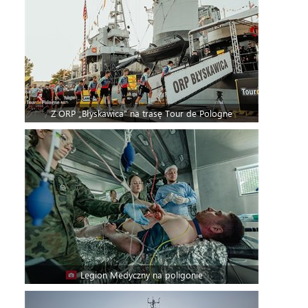
Z ORP „Błyskawica” na trasę Tour de Pologne
Legion Medyczny na poligonie