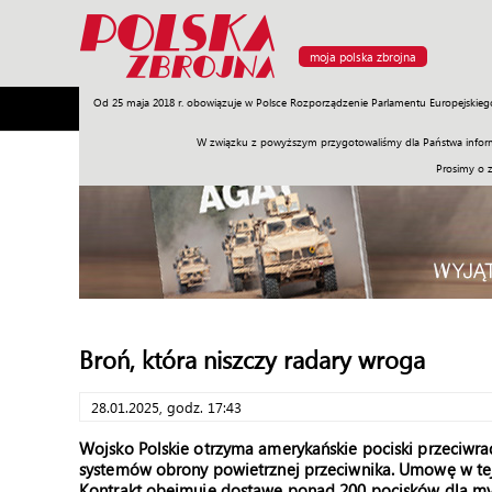
moja polska zbrojna
Od 25 maja 2018 r. obowiązuje w Polsce Rozporządzenie Parlamentu Europejskieg
Armia
Poligon
Sprzęt
Misje
Polityka
Prawo
W związku z powyższym przygotowaliśmy dla Państwa inform
Prosimy o 
Broń, która niszczy radary wroga
28.01.2025, godz. 17:43
Wojsko Polskie otrzyma amerykańskie pociski przeciw
systemów obrony powietrznej przeciwnika. Umowę w tej
Kontrakt obejmuje dostawę ponad 200 pocisków dla myś