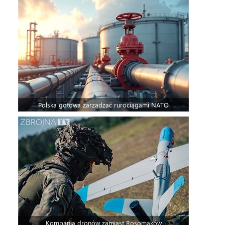
Polska gotowa zarządzać rurociągami NATO
Kompania dronów zamiast Rosomaków