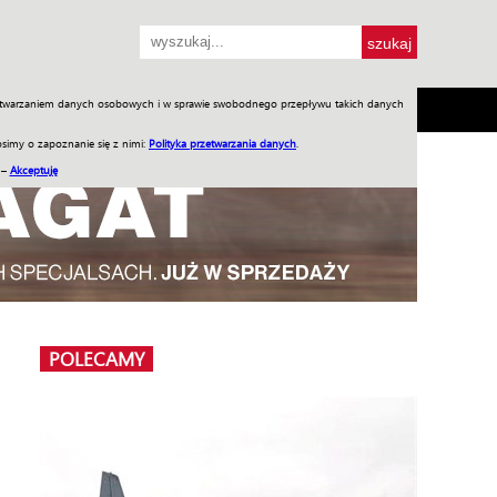
przetwarzaniem danych osobowych i w sprawie swobodnego przepływu takich danych
SH
SKLEP
Jednodniówki
Praca w WIW
simy o zapoznanie się z nimi:
Polityka przetwarzania danych
.
 –
Akceptuję
POLECAMY