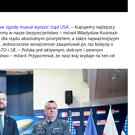
ów zgodę musiał wyrazić rząd USA
. – Kupujemy najlepszy
ujemy w nasze bezpieczeństwo – mówił Władysław Kosiniak-
t dla rządu absolutnym priorytetem, a także najważniejszym
j
. Jednocześnie wicepremier zaapelował po raz kolejny o
O i UE. – Polska jest aktywnym, dobrym i pewnym
stwo – mówił. Przypomniał, że nasz kraj wydaje na ten cel