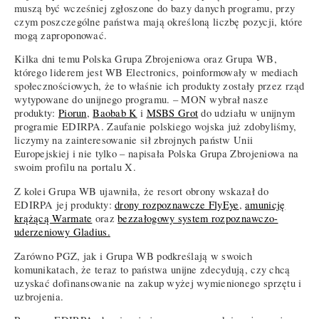
muszą być wcześniej zgłoszone do bazy danych programu, przy
czym poszczególne państwa mają określoną liczbę pozycji, które
mogą zaproponować.
Kilka dni temu Polska Grupa Zbrojeniowa oraz Grupa WB,
którego liderem jest WB Electronics, poinformowały w mediach
społecznościowych, że to właśnie ich produkty zostały przez rząd
wytypowane do unijnego programu. – MON wybrał nasze
produkty:
Piorun
,
Baobab K
i
MSBS Grot
do udziału w unijnym
programie EDIRPA. Zaufanie polskiego wojska już zdobyliśmy,
liczymy na zainteresowanie sił zbrojnych państw Unii
Europejskiej i nie tylko – napisała Polska Grupa Zbrojeniowa na
swoim profilu na portalu X.
Z kolei Grupa WB ujawniła, że resort obrony wskazał do
EDIRPA jej produkty:
drony rozpoznawcze FlyEye
,
amunicję
krążącą Warmate
oraz
bezzałogowy system rozpoznawczo-
uderzeniowy Gladius.
Zarówno PGZ, jak i Grupa WB podkreślają w swoich
komunikatach, że teraz to państwa unijne zdecydują, czy chcą
uzyskać dofinansowanie na zakup wyżej wymienionego sprzętu i
uzbrojenia.