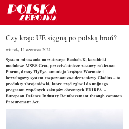
Czy kraje UE sięgną po polską broń?
wtorek, 11 czerwca 2024
System minowania narzutowego Baobab-K, karabinki
modułowe MSBS Grot, przeciwlotnicze zestawy rakietowe
Piorun, drony FlyEye, amunicja krążąca Warmate i
bezzałogowy system rozpoznawczo-uderzeniowy Gladius – to
produkty zbrojeniówki, które rząd zgłosił do unijnego
programu wspólnych zakupów obronnych EDIRPA –
European Defence Industry Reinforcement through common
Procurement Act.