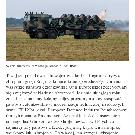
System minowania narzutowego Baobab-K. Fot. HSW
Trwająca ponad dwa lata wojna w Ukrainie i ogromne ryzyko
zbrojnej agresji Rosji na kolejne kraje spowodowały, iż niemal
wszystkie państwa członkowskie Unii Europejskiej zdecydowały
się zwiększyć nakłady na obronność. Jesienią ubiegłego roku
został uruchomiony kolejny unijny program, mający wesprzeć
państwa członkowskie w modernizacji technicznej narodowych
armii. EDIRPA, czyli European Defence Industry Reinforcement
through common Procurement Act, zakłada dofinansowanie z
unijnego budżetu kontraktów zbrojeniowych, w których co
najmniej trzy państwa UE zdecydują się kupić ten sam sprzęt
wojskowy lub uzbrojenie. Co więcej, ten sprzęt i uzbrojenie