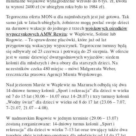
minimalne wojskowe wynagrodzenie wzrosło do 6 tys. zł, kwota
ta wynosi 2400 zł (w ubiegłym roku było to 1984 zł).
Tegoroczna oferta MON-u dla najmłodszych jest już gotowa. Tak
samo jak w latach ubiegłych, żołnierze mogą posłać swoje dzieci
na darmowe wakacje do jednego z trzech
wojskowych ośrodków
wypoczynkowych AMW Rewita
: w Waplewie, Solinie lub
Rogowie. – To sprawdzone placówki, które już od lat
przygotowują wakacyjny wypoczynek. Tegoroczne turnusy będą
się odbywały od 23 czerwca i potrwają do 25 sierpnia. W ofercie
jest w sumie dziewięć dwutygodniowych wyjazdów: siedem
kolonii dla młodszych i dwa obozy dla starszych dzieci. Na
uczestników czeka 480 miejsc – mówi Małgorzata Weber,
rzeczniczka prasowa Agencji Mienia Wojskowego.
Nad jeziorem Maróz w Waplewie na Mazurach odbędą się dwa
14-dniowe turnusy kolonii „Sport i rekreacja” dla dzieci w wieku
od 7 do 15 lat (30.06 – 14.07 oraz 14–28.07) i trzy turnusy kolonii
„Wodny świat” dla dzieci w wieku od 8 do 17 lat (23.06 – 7.07,
7–21.07, 21.07 – 4.08).
W nadmorskim Rogowie w jednym terminie (29.06 – 13.07)
zostaną zorganizowane: 14-dniowy turnus kolonii „Sport i
rekreacja” dla dzieci w wieku 7–13 lat oraz trwający także dwa
tygodnie obóz językowo-sportowy dla młodzieży od 14 do 17 lat.