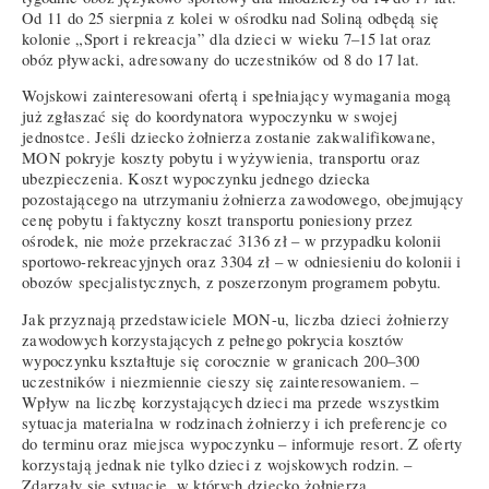
Od 11 do 25 sierpnia z kolei w ośrodku nad Soliną odbędą się
kolonie „Sport i rekreacja” dla dzieci w wieku 7–15 lat oraz
obóz pływacki, adresowany do uczestników od 8 do 17 lat.
Wojskowi zainteresowani ofertą i spełniający wymagania mogą
już zgłaszać się do koordynatora wypoczynku w swojej
jednostce. Jeśli dziecko żołnierza zostanie zakwalifikowane,
MON pokryje koszty pobytu i wyżywienia, transportu oraz
ubezpieczenia. Koszt wypoczynku jednego dziecka
pozostającego na utrzymaniu żołnierza zawodowego, obejmujący
cenę pobytu i faktyczny koszt transportu poniesiony przez
ośrodek, nie może przekraczać 3136 zł – w przypadku kolonii
sportowo-rekreacyjnych oraz 3304 zł – w odniesieniu do kolonii i
obozów specjalistycznych, z poszerzonym programem pobytu.
Jak przyznają przedstawiciele MON-u, liczba dzieci żołnierzy
zawodowych korzystających z pełnego pokrycia kosztów
wypoczynku kształtuje się corocznie w granicach 200–300
uczestników i niezmiennie cieszy się zainteresowaniem. –
Wpływ na liczbę korzystających dzieci ma przede wszystkim
sytuacja materialna w rodzinach żołnierzy i ich preferencje co
do terminu oraz miejsca wypoczynku – informuje resort. Z oferty
korzystają jednak nie tylko dzieci z wojskowych rodzin. –
Zdarzały się sytuacje, w których dziecko żołnierza