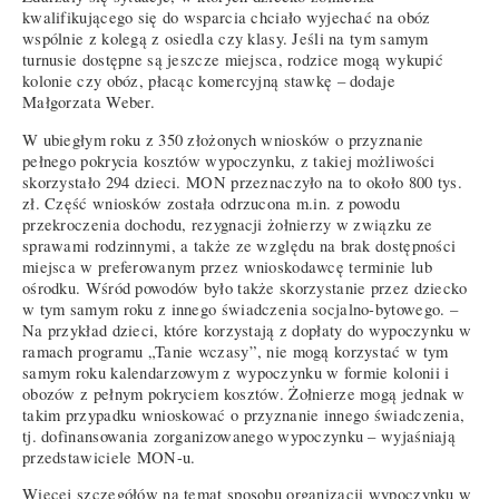
kwalifikującego się do wsparcia chciało wyjechać na obóz
wspólnie z kolegą z osiedla czy klasy. Jeśli na tym samym
turnusie dostępne są jeszcze miejsca, rodzice mogą wykupić
kolonie czy obóz, płacąc komercyjną stawkę – dodaje
Małgorzata Weber.
W ubiegłym roku z 350 złożonych wniosków o przyznanie
pełnego pokrycia kosztów wypoczynku, z takiej możliwości
skorzystało 294 dzieci. MON przeznaczyło na to około 800 tys.
zł. Część wniosków została odrzucona m.in. z powodu
przekroczenia dochodu, rezygnacji żołnierzy w związku ze
sprawami rodzinnymi, a także ze względu na brak dostępności
miejsca w preferowanym przez wnioskodawcę terminie lub
ośrodku. Wśród powodów było także skorzystanie przez dziecko
w tym samym roku z innego świadczenia socjalno-bytowego. –
Na przykład dzieci, które korzystają z dopłaty do wypoczynku w
ramach programu „Tanie wczasy”, nie mogą korzystać w tym
samym roku kalendarzowym z wypoczynku w formie kolonii i
obozów z pełnym pokryciem kosztów. Żołnierze mogą jednak w
takim przypadku wnioskować o przyznanie innego świadczenia,
tj. dofinansowania zorganizowanego wypoczynku – wyjaśniają
przedstawiciele MON-u.
Więcej szczegółów na temat sposobu organizacji wypoczynku w