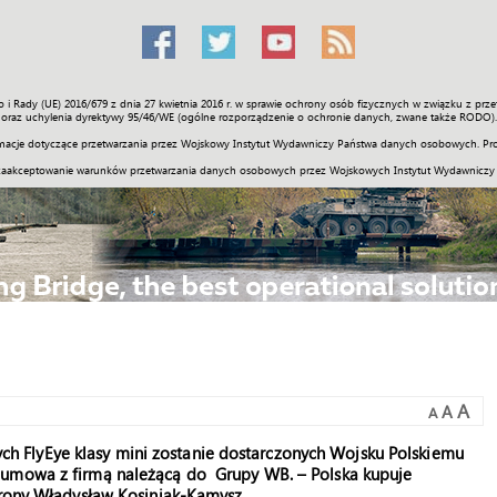
o i Rady (UE) 2016/679 z dnia 27 kwietnia 2016 r. w sprawie ochrony osób fizycznych w związku z 
Świat
Społeczność
Sport
Historia
Galerie
Wideo
ENGLI
oraz uchylenia dyrektywy 95/46/WE (ogólne rozporządzenie o ochronie danych, zwane także RODO).
acje dotyczące przetwarzania przez Wojskowy Instytut Wydawniczy Państwa danych osobowych. Pro
zaakceptowanie warunków przetwarzania danych osobowych przez Wojskowych Instytut Wydawniczy
A
A
A
 FlyEye klasy mini zostanie dostarczonych Wojsku Polskiemu
 umowa z firmą należącą do Grupy WB. – Polska kupuje
brony Władysław Kosiniak-Kamysz.