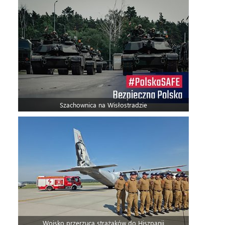
Szachownica na Wisłostradzie
Wojsko przerzuca strażaków do Hiszpanii