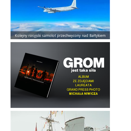
Kolejny rosyjski samolot przechwycony nad Bałtykiem