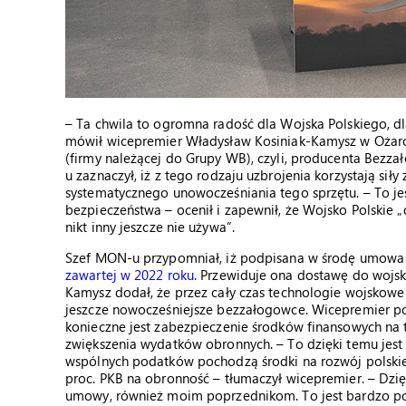
– Ta chwila to ogromna radość dla Wojska Polskiego, d
mówił wicepremier Władysław Kosiniak-Kamysz w Ożarow
(firmy należącej do Grupy WB), czyli, producenta Bezz
u zaznaczył, iż z tego rodzaju uzbrojenia korzystają siły
systematycznego unowocześniania tego sprzętu. – To je
bezpieczeństwa – ocenił i zapewnił, że Wojsko Polskie „d
nikt inny jeszcze nie używa”.
Szef MON-u przypomniał, iż podpisana w środę umowa 
zawartej w 2022 roku
. Przewiduje ona dostawę do wojsk
Kamysz dodał, że przez cały czas technologie wojskowe 
jeszcze nowocześniejsze bezzałogowce. Wicepremier pod
konieczne jest zabezpieczenie środków finansowych na 
zwiększenia wydatków obronnych. – To dzięki temu jest
wspólnych podatków pochodzą środki na rozwój polski
proc. PKB na obronność – tłumaczył wicepremier. – Dzięku
umowy, również moim poprzednikom. To jest bardzo po