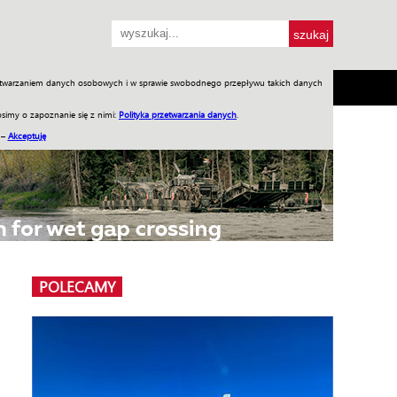
przetwarzaniem danych osobowych i w sprawie swobodnego przepływu takich danych
SH
SKLEP
Jednodniówki
Praca w WIW
simy o zapoznanie się z nimi:
Polityka przetwarzania danych
.
 –
Akceptuję
POLECAMY