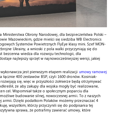
la Ministerstwa Obrony Narodowej, dla bezpieczeństwa Polski –
ie Mazowieckim, gdzie mieści się siedziba WB Electronics
ałogowych Systemów Powietrznych FlyEye klasy mini. Szef MON-
 zbrojne Ukrainy, a wnioski z pola walki przyczyniają się do
st bezcenna wiedza dla rozwoju technologii, dla
ostaje najlepszy sprzęt w najnowocześniejszej wersji, jakiej
wykonawcza jest pierwszym etapem realizacji
umowy ramowej
a łącznie 400 zestawów BSP, czyli 1600 dronów. Kosiniak-
rozwijają się, więc w przyszłości żołnierze będą otrzymywać
kreślił, że aby zakupy dla wojska mogły być realizowane,
ten cel. Wspomniał także o społecznym poparciu dla
 możliwe budowanie silnej, nowoczesnej armii. To z naszych
ej armii. Dzięki podatkom Polaków możemy przeznaczać 4
ję, wszystkim, którzy przyczynili się do podpisania tej
zytywna sprawa, że potrafimy zawierać umowy, które