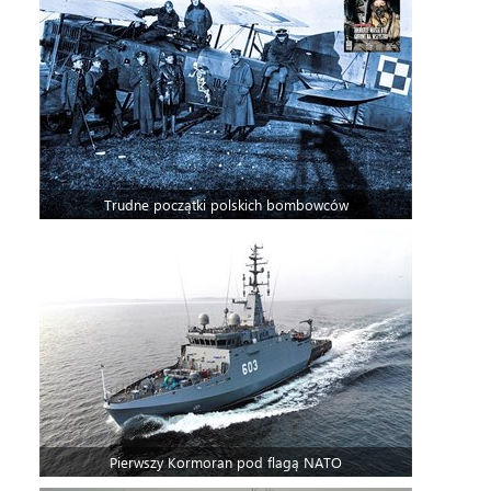
Trudne początki polskich bombowców
Pierwszy Kormoran pod flagą NATO