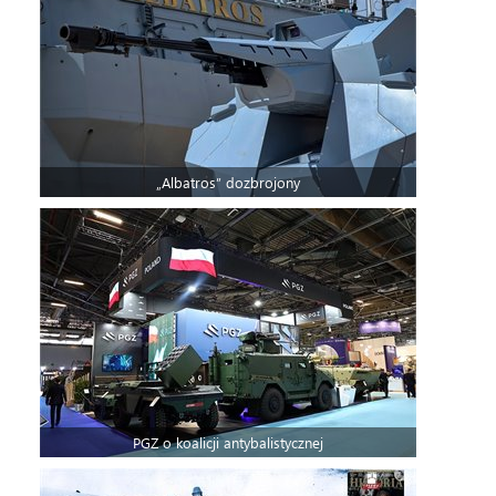
„Albatros” dozbrojony
PGZ o koalicji antybalistycznej