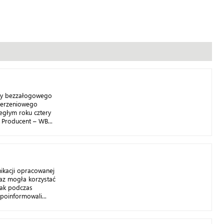
ty bezzałogowego
derzeniowego
iegłym roku cztery
 Producent – WB...
ikacji opracowanej
az mogła korzystać
Jak podczas
poinformowali...