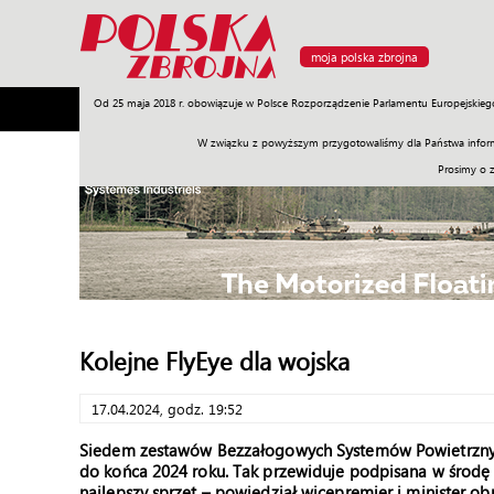
moja polska zbrojna
Od 25 maja 2018 r. obowiązuje w Polsce Rozporządzenie Parlamentu Europejskieg
Armia
Poligon
Sprzęt
Misje
Polityka
Prawo
W związku z powyższym przygotowaliśmy dla Państwa inform
Prosimy o 
Kolejne FlyEye dla wojska
17.04.2024, godz. 19:52
Siedem zestawów Bezzałogowych Systemów Powietrznych
do końca 2024 roku. Tak przewiduje podpisana w środę
najlepszy sprzęt – powiedział wicepremier i minister o