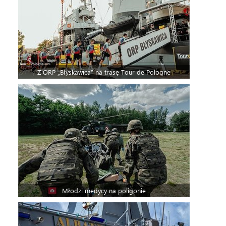
Z ORP „Błyskawica” na trasę Tour de Pologne
Młodzi medycy na poligonie