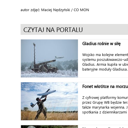
autor zdjęć: Maciej Nędzyński / CO MON
CZYTAJ NA PORTALU
Gladius rośnie w siłę
Wojsko ma kolejne elemen
systemu poszukiwawczo-u
Gladius. Armia kupiła w ub
bateryjne moduły Gladiusa.
Fonet wkrótce na morzu
Z cyfrowej platformy komun
przez Grupę WB będzie ter
także marynarka wojenna. 
spotkania z dziennikarzami 