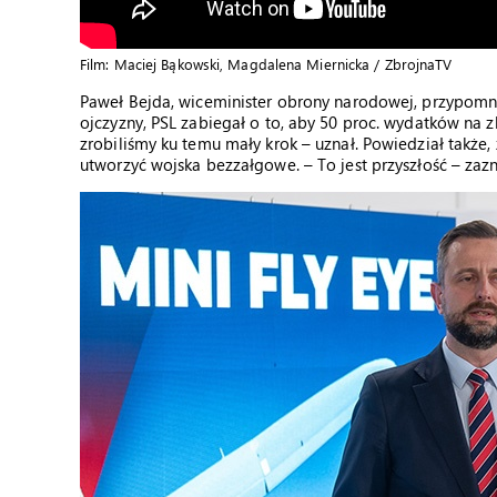
Film: Maciej Bąkowski, Magdalena Miernicka / ZbrojnaTV
Paweł Bejda, wiceminister obrony narodowej, przypomni
ojczyzny, PSL zabiegał o to, aby 50 proc. wydatków na 
zrobiliśmy ku temu mały krok – uznał. Powiedział także,
utworzyć wojska bezzałgowe. – To jest przyszłość – zazn