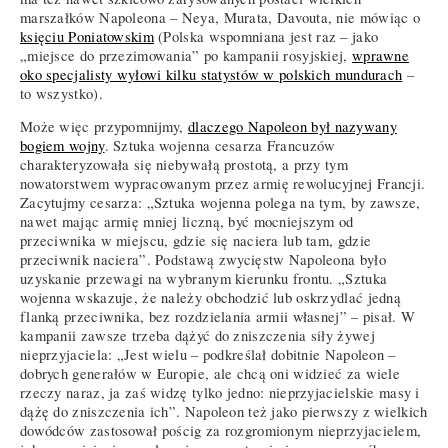
marszałków Napoleona – Neya, Murata, Davouta, nie mówiąc o
księciu Poniatowskim
(Polska wspomniana jest raz – jako
„miejsce do przezimowania” po kampanii rosyjskiej,
wprawne
oko specjalisty wyłowi kilku statystów w polskich mundurach
–
to wszystko).
Może więc przypomnijmy,
dlaczego Napoleon był nazywany
bogiem wojny
. Sztuka wojenna cesarza Francuzów
charakteryzowała się niebywałą prostotą, a przy tym
nowatorstwem wypracowanym przez armię rewolucyjnej Francji.
Zacytujmy cesarza: „Sztuka wojenna polega na tym, by zawsze,
nawet mając armię mniej liczną, być mocniejszym od
przeciwnika w miejscu, gdzie się naciera lub tam, gdzie
przeciwnik naciera”. Podstawą zwycięstw Napoleona było
uzyskanie przewagi na wybranym kierunku frontu. „Sztuka
wojenna wskazuje, że należy obchodzić lub oskrzydlać jedną
flanką przeciwnika, bez rozdzielania armii własnej” – pisał. W
kampanii zawsze trzeba dążyć do zniszczenia siły żywej
nieprzyjaciela: „Jest wielu – podkreślał dobitnie Napoleon –
dobrych generałów w Europie, ale chcą oni widzieć za wiele
rzeczy naraz, ja zaś widzę tylko jedno: nieprzyjacielskie masy i
dążę do zniszczenia ich”. Napoleon też jako pierwszy z wielkich
dowódców zastosował pościg za rozgromionym nieprzyjacielem,