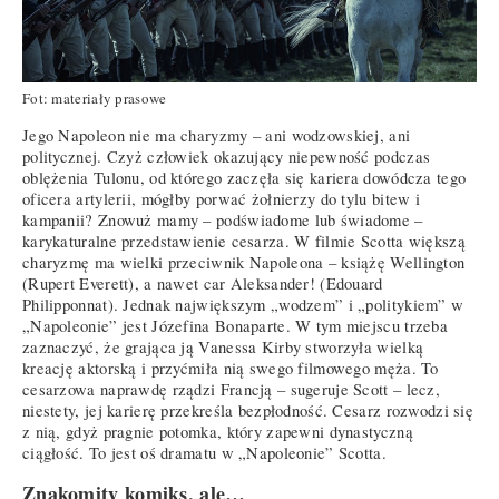
Fot: materiały prasowe
Jego Napoleon nie ma charyzmy – ani wodzowskiej, ani
politycznej. Czyż człowiek okazujący niepewność podczas
oblężenia Tulonu, od którego zaczęła się kariera dowódcza tego
oficera artylerii, mógłby porwać żołnierzy do tylu bitew i
kampanii? Znowuż mamy – podświadome lub świadome –
karykaturalne przedstawienie cesarza. W filmie Scotta większą
charyzmę ma wielki przeciwnik Napoleona – książę Wellington
(Rupert Everett), a nawet car Aleksander! (Edouard
Philipponnat). Jednak największym „wodzem” i „politykiem” w
„Napoleonie” jest Józefina Bonaparte. W tym miejscu trzeba
zaznaczyć, że grająca ją Vanessa Kirby stworzyła wielką
kreację aktorską i przyćmiła nią swego filmowego męża. To
cesarzowa naprawdę rządzi Francją – sugeruje Scott – lecz,
niestety, jej karierę przekreśla bezpłodność. Cesarz rozwodzi się
z nią, gdyż pragnie potomka, który zapewni dynastyczną
ciągłość. To jest oś dramatu w „Napoleonie” Scotta.
Znakomity komiks, ale…