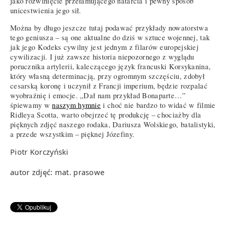
jako rozwinięcie przełamującego natarcia i pewny sposób
unicestwienia jego sił.
Można by długo jeszcze tutaj podawać przykłady nowatorstwa
tego geniusza – są one aktualne do dziś w sztuce wojennej, tak
jak jego Kodeks cywilny jest jednym z filarów europejskiej
cywilizacji. I już zawsze historia niepozornego z wyglądu
porucznika artylerii, kaleczącego język francuski Korsykanina,
który własną determinacją, przy ogromnym szczęściu, zdobył
cesarską koronę i uczynił z Francji imperium, będzie rozpalać
wyobraźnię i emocje. „Dał nam przykład Bonaparte…”
śpiewamy w
naszym hymnie
i choć nie bardzo to widać w filmie
Ridleya Scotta, warto obejrzeć tę produkcję – chociażby dla
pięknych zdjęć naszego rodaka, Dariusza Wolskiego, batalistyki,
a przede wszystkim – pięknej Józefiny.
Piotr Korczyński
autor zdjęć: mat. prasowe