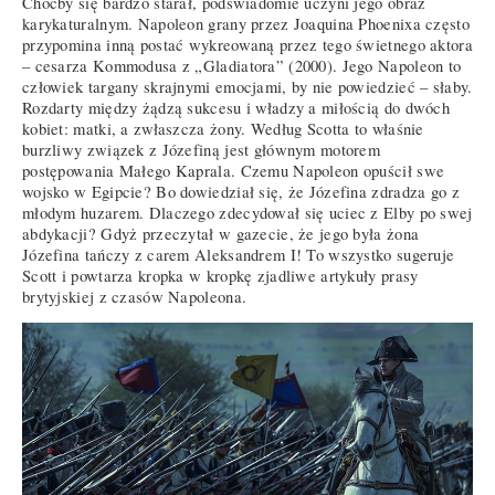
Choćby się bardzo starał, podświadomie uczyni jego obraz
karykaturalnym. Napoleon grany przez Joaquina Phoenixa często
przypomina inną postać wykreowaną przez tego świetnego aktora
– cesarza Kommodusa z „Gladiatora” (2000). Jego Napoleon to
człowiek targany skrajnymi emocjami, by nie powiedzieć – słaby.
Rozdarty między żądzą sukcesu i władzy a miłością do dwóch
kobiet: matki, a zwłaszcza żony. Według Scotta to właśnie
burzliwy związek z Józefiną jest głównym motorem
postępowania Małego Kaprala. Czemu Napoleon opuścił swe
wojsko w Egipcie? Bo dowiedział się, że Józefina zdradza go z
młodym huzarem. Dlaczego zdecydował się uciec z Elby po swej
abdykacji? Gdyż przeczytał w gazecie, że jego była żona
Józefina tańczy z carem Aleksandrem I! To wszystko sugeruje
Scott i powtarza kropka w kropkę zjadliwe artykuły prasy
brytyjskiej z czasów Napoleona.