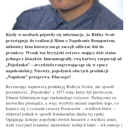
Kiedy w mediach pojawiły się informacje, że Ridley Scott
przystępuje do realizacji filmu o Napoleonie Bonapartem,
miłośnicy kina historycznego zaczęli odliczać dni do
premiery. Wszak ten brytyjski reżyser, mający dziś status
jednego z klasyków kinematografii, swą karierę rozpoczął od
„Pojedynku” – arcydzieła rozgrywającego się w epoce
napoleońskiej. Niestety, pojedynek obu tych produkcji
„Napoleon” przegrywa. Dlaczego?
Recenzując najnowszą produkcję Ridleya Scotta, nie sposób
przemilczeć „Pojedynku” z 1977 roku, który był pierwszym
filmem fabularnym tego znakomitego reżysera. Nakręcony za
niewielkie pieniądze, a więc wyzbyty niemal zupełnie tego, co
kojarzy się z czasami cesarza Francuzów – wielkich bitew –
oddawał jednak w sposób fenomenalny ducha tej epoki.
Oglądając kolejne pojedynki dwóch huzarów z wielkiej armii,
widz zaczynał rozumieć mentalność tamtych ludzi – ich emocje i