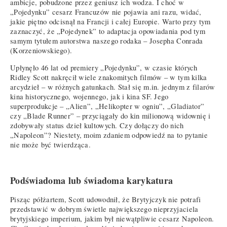
ambicje, pobudzone przez geniusz ich wodza. I choć w
„Pojedynku” cesarz Francuzów nie pojawia ani razu, widać,
jakie piętno odcisnął na Francji i całej Europie. Warto przy tym
zaznaczyć, że „Pojedynek” to adaptacja opowiadania pod tym
samym tytułem autorstwa naszego rodaka – Josepha Conrada
(Korzeniowskiego).
Upłynęło 46 lat od premiery „Pojedynku”, w czasie których
Ridley Scott nakręcił wiele znakomitych filmów – w tym kilka
arcydzieł – w różnych gatunkach. Stał się m.in. jednym z filarów
kina historycznego, wojennego, jak i kina SF. Jego
superprodukcje – „Alien”, „Helikopter w ogniu”, „Gladiator”
czy „Blade Runner” – przyciągały do kin milionową widownię i
zdobywały status dzieł kultowych. Czy dołączy do nich
„Napoleon”? Niestety, moim zdaniem odpowiedź na to pytanie
nie może być twierdząca.
Podświadoma lub świadoma karykatura
Pisząc półżartem, Scott udowodnił, że Brytyjczyk nie potrafi
przedstawić w dobrym świetle największego nieprzyjaciela
brytyjskiego imperium, jakim był niewątpliwie cesarz Napoleon.