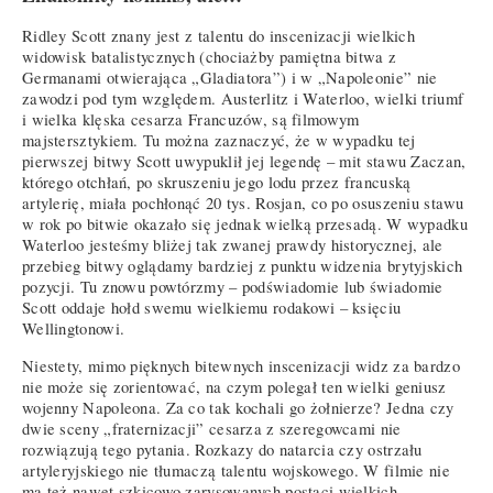
Ridley Scott znany jest z talentu do inscenizacji wielkich
widowisk batalistycznych (chociażby pamiętna bitwa z
Germanami otwierająca „Gladiatora”) i w „Napoleonie” nie
zawodzi pod tym względem. Austerlitz i Waterloo, wielki triumf
i wielka klęska cesarza Francuzów, są filmowym
majstersztykiem. Tu można zaznaczyć, że w wypadku tej
pierwszej bitwy Scott uwypuklił jej legendę – mit stawu Zaczan,
którego otchłań, po skruszeniu jego lodu przez francuską
artylerię, miała pochłonąć 20 tys. Rosjan, co po osuszeniu stawu
w rok po bitwie okazało się jednak wielką przesadą. W wypadku
Waterloo jesteśmy bliżej tak zwanej prawdy historycznej, ale
przebieg bitwy oglądamy bardziej z punktu widzenia brytyjskich
pozycji. Tu znowu powtórzmy – podświadomie lub świadomie
Scott oddaje hołd swemu wielkiemu rodakowi – księciu
Wellingtonowi.
Niestety, mimo pięknych bitewnych inscenizacji widz za bardzo
nie może się zorientować, na czym polegał ten wielki geniusz
wojenny Napoleona. Za co tak kochali go żołnierze? Jedna czy
dwie sceny „fraternizacji” cesarza z szeregowcami nie
rozwiązują tego pytania. Rozkazy do natarcia czy ostrzału
artyleryjskiego nie tłumaczą talentu wojskowego. W filmie nie
ma też nawet szkicowo zarysowanych postaci wielkich