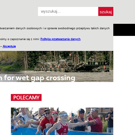
przetwarzaniem danych osobowych i w sprawie swobodnego przepływu takich danych
SH
SKLEP
Jednodniówki
Praca w WIW
simy o zapoznanie się z nimi:
Polityka przetwarzania danych
.
 –
Akceptuję
POLECAMY