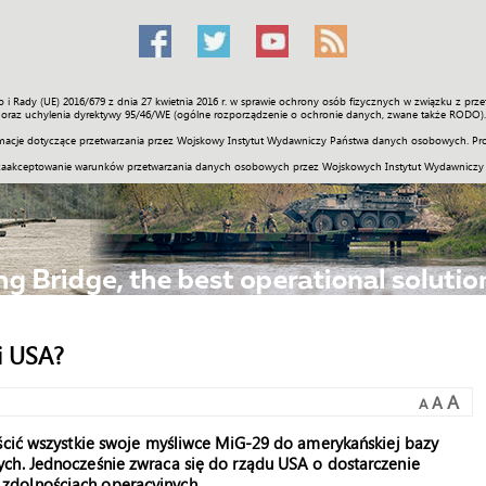
o i Rady (UE) 2016/679 z dnia 27 kwietnia 2016 r. w sprawie ochrony osób fizycznych w związku z 
Świat
Społeczność
Sport
Historia
Galerie
Wideo
ENGLI
oraz uchylenia dyrektywy 95/46/WE (ogólne rozporządzenie o ochronie danych, zwane także RODO).
acje dotyczące przetwarzania przez Wojskowy Instytut Wydawniczy Państwa danych osobowych. Pro
zaakceptowanie warunków przetwarzania danych osobowych przez Wojskowych Instytut Wydawniczy
i USA?
A
A
A
eścić wszystkie swoje myśliwce MiG-29 do amerykańskiej bazy
ch. Jednocześnie zwraca się do rządu USA o dostarczenie
zdolnościach operacyjnych.