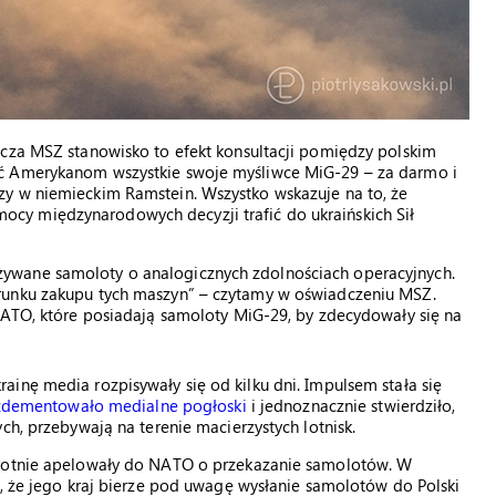
acza MSZ stanowisko to efekt konsultacji pomiędzy polskim
ać Amerykanom wszystkie swoje myśliwce MiG-29 – za darmo i
y w niemieckim Ramstein. Wszystko wskazuje na to, że
y międzynarodowych decyzji trafić do ukraińskich Sił
ywane samoloty o analogicznych zdolnościach operacyjnych.
runku zakupu tych maszyn” – czytamy w oświadczeniu MSZ.
NATO, które posiadają samoloty MiG-29, by zdecydowały się na
inę media rozpisywały się od kilku dni. Impulsem stała się
zdementowało medialne pogłoski
i jednoznacznie stwierdziło,
ch, przebywają na terenie macierzystych lotnisk.
krotnie apelowały do NATO o przekazanie samolotów. W
ł, że jego kraj bierze pod uwagę wysłanie samolotów do Polski