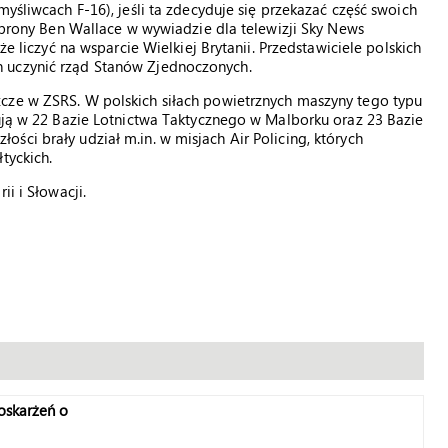
myśliwcach F-16), jeśli ta zdecyduje się przekazać część swoich
 obrony Ben Wallace w wywiadzie dla telewizji Sky News
że liczyć na wsparcie Wielkiej Brytanii. Przedstawiciele polskich
 uczynić rząd Stanów Zjednoczonych.
cze w ZSRS. W polskich siłach powietrznych maszyny tego typu
nują w 22 Bazie Lotnictwa Taktycznego w Malborku oraz 23 Bazie
ści brały udział m.in. w misjach Air Policing, których
tyckich.
ii i Słowacji.
 oskarżeń o