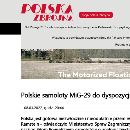
moja polska zbrojna
Od 25 maja 2018 r. obowiązuje w Polsce Rozporządzenie Parlamentu Europejskieg
Armia
Poligon
Sprzęt
Misje
Polityka
Prawo
W związku z powyższym przygotowaliśmy dla Państwa inform
Prosimy o 
Polskie samoloty MiG-29 do dyspozycj
08.03.2022, godz. 20:44
Polska jest gotowa niezwłocznie i nieodpłatnie przemi
Ramstein – oświadczyło Ministerstwo Spraw Zagraniczny
naszym Siłom Powietrznym samolotów o analogicznych 