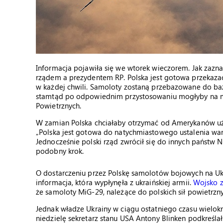
Informacja pojawiła się we wtorek wieczorem. Jak zazn
rządem a prezydentem RP. Polska jest gotowa przekaz
w każdej chwili. Samoloty zostaną przebazowane do baz
stamtąd po odpowiednim przystosowaniu mogłyby na moc
Powietrznych.
W zamian Polska chciałaby otrzymać od Amerykanów uż
„Polska jest gotowa do natychmiastowego ustalenia wa
Jednocześnie polski rząd zwrócił się do innych państw 
podobny krok.
O dostarczeniu przez Polskę samolotów bojowych na Ukra
informacja, która wypłynęła z ukraińskiej armii.
Wojsko 
że samoloty MiG-29, należące do polskich sił powietrzny
Jednak władze Ukrainy w ciągu ostatniego czasu wielo
niedzielę sekretarz stanu USA Antony Blinken podkreśla