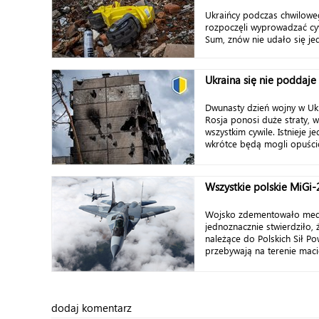
Ukraińcy podczas chwilowe
rozpoczęli wyprowadzać cyw
Sum, znów nie udało się je
Ukraina się nie poddaje
Dwunasty dzień wojny w Ukr
Rosja ponosi duże straty, w
wszystkim cywile. Istnieje j
wkrótce będą mogli opuścić 
Wszystkie polskie MiGi-
Wojsko zdementowało medi
jednoznacznie stwierdziło,
należące do Polskich Sił Po
przebywają na terenie macier
dodaj komentarz