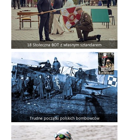
18 Stołeczna BOT z własnym sztandarem
Trudne początki polskich bombowców