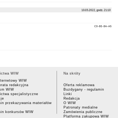
10.03.2022, godz. 21:10
C0-8E-8A-A5
ictwa WIW
Na skróty
nternetowy WIW
rata redakcyjna
Oferta reklamowa
ism WIW
Buzdygany - regulamin
ctwa specjalistyczne
Linki
cje
Redakcja
in przekazywania materiałów
O WIW
Patronaty medialne
min konkursów WIW
Zamówienia publiczne
Platforma zakupowa WIW