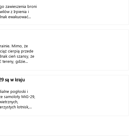
go zawieszenia broni
ilów z Irpienia i
dnak ewakuować...
ainie. Mimo, że
ciąż cierpią przede
ednak cień szansy, że
tereny, gdzie...
29 są w kraju
alne pogłoski i
 że samoloty MiG-29,
wietrznych,
zystych lotnisk,...