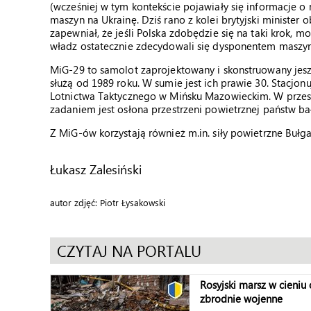
(wcześniej w tym kontekście pojawiały się informacje o 
maszyn na Ukrainę. Dziś rano z kolei brytyjski minister
zapewniał, że jeśli Polska zdobędzie się na taki krok, mo
władz ostatecznie zdecydowali się dysponentem maszyn
MiG-29 to samolot zaprojektowany i skonstruowany jesz
służą od 1989 roku. W sumie jest ich prawie 30. Stacjo
Lotnictwa Taktycznego w Mińsku Mazowieckim. W przeszło
zadaniem jest osłona przestrzeni powietrznej państw bał
Z MiG-ów korzystają również m.in. siły powietrzne Bułgar
Łukasz Zalesiński
autor zdjęć: Piotr Łysakowski
CZYTAJ NA PORTALU
Rosyjski marsz w cieniu
zbrodnie wojenne