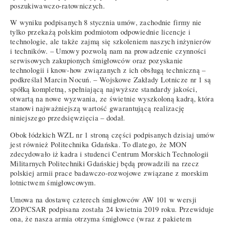
poszukiwawczo-ratowniczych.
W wyniku podpisanych 8 stycznia umów, zachodnie firmy nie
tylko przekażą polskim podmiotom odpowiednie licencje i
technologie, ale także zajmą się szkoleniem naszych inżynierów
i techników. – Umowy pozwolą nam na prowadzenie czynności
serwisowych zakupionych śmigłowców oraz pozyskanie
technologii i know-how związanych z ich obsługą techniczną –
podkreślał Marcin Nocuń. – Wojskowe Zakłady Lotnicze nr 1 są
spółką kompletną, spełniającą najwyższe standardy jakości,
otwartą na nowe wyzwania, ze świetnie wyszkoloną kadrą, która
stanowi najważniejszą wartość gwarantującą realizację
niniejszego przedsięwzięcia – dodał.
Obok łódzkich WZL nr 1 stroną części podpisanych dzisiaj umów
jest również Politechnika Gdańska. To dlatego, że MON
zdecydowało iż kadra i studenci Centrum Morskich Technologii
Militarnych Politechniki Gdańskiej będą prowadzili na rzecz
polskiej armii prace badawczo-rozwojowe związane z morskim
lotnictwem śmigłowcowym.
Umowa na dostawę czterech śmigłowców AW 101 w wersji
ZOP/CSAR podpisana została 24 kwietnia 2019 roku. Przewiduje
ona, że nasza armia otrzyma śmigłowce (wraz z pakietem