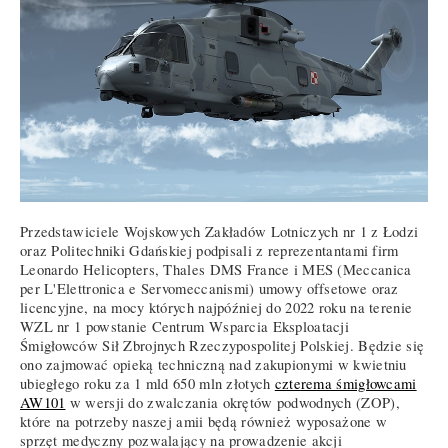
Przedstawiciele Wojskowych Zakładów Lotniczych nr 1 z Łodzi
oraz Politechniki Gdańskiej podpisali z reprezentantami firm
Leonardo Helicopters, Thales DMS France i MES (Meccanica
per L'Elettronica e Servomeccanismi) umowy offsetowe oraz
licencyjne, na mocy których najpóźniej do 2022 roku na terenie
WZL nr 1 powstanie Centrum Wsparcia Eksploatacji
Śmigłowców Sił Zbrojnych Rzeczypospolitej Polskiej. Będzie się
ono zajmować opieką techniczną nad zakupionymi w kwietniu
ubiegłego roku za 1 mld 650 mln złotych
czterema śmigłowcami
AW101
w wersji do zwalczania okrętów podwodnych (ZOP),
które na potrzeby naszej amii będą również wyposażone w
sprzęt medyczny pozwalający na prowadzenie akcji