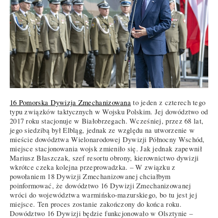
16 Pomorska Dywizja Zmechanizowana
to jeden z czterech tego
typu związków taktycznych w Wojsku Polskim. Jej dowództwo od
2017 roku stacjonuje w Białobrzegach. Wcześniej, przez 68 lat,
jego siedzibą był Elbląg, jednak ze względu na utworzenie w
mieście dowództwa Wielonarodowej Dywizji Północny Wschód,
miejsce stacjonowania wojsk zmieniło się. Jak jednak zapewnił
Mariusz Błaszczak, szef resortu obrony, kierownictwo dywizji
wkrótce czeka kolejna przeprowadzka. – W związku z
powołaniem 18 Dywizji Zmechanizowanej chciałbym
poinformować, że dowództwo 16 Dywizji Zmechanizowanej
wróci do województwa warmińsko-mazurskiego, bo tu jest jej
miejsce. Ten proces zostanie zakończony do końca roku.
Dowództwo 16 Dywizji będzie funkcjonowało w Olsztynie –