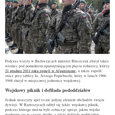
Podczas wizyty w Bartoszycach minister Błaszczak złożył także
wieniec pod pomnikiem upamiętniającym pięciu żołnierzy, którzy
21 grudnia 2011 roku zginęli w Afganistanie
, a także zapalił
znicz przy tablicy ks. Jerzego Popiełuszki, który w latach 1966-
1968 służył w miejscowej jednostce wojskowej.
Wojskowy piknik i defilada pododdziałów
Jednak uroczysty apel to nie jedyny element obchodów święta
dywizji. W Bartoszycach odbył się także wojskowy piknik,
podczas którego można było zobaczyć sprzęt, jakim wojsko
posługuje się w czasie służby, a także defilada poddziałów.