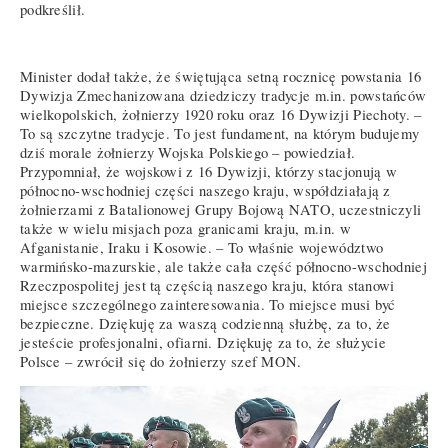
podkreślił.
Minister dodał także, że świętująca setną rocznicę powstania 16
Dywizja Zmechanizowana dziedziczy tradycje m.in. powstańców
wielkopolskich, żołnierzy 1920 roku oraz 16 Dywizji Piechoty. –
To są szczytne tradycje. To jest fundament, na którym budujemy
dziś morale żołnierzy Wojska Polskiego – powiedział.
Przypomniał, że wojskowi z 16 Dywizji, którzy stacjonują w
północno-wschodniej części naszego kraju, współdziałają z
żołnierzami z Batalionowej Grupy Bojową NATO, uczestniczyli
także w wielu misjach poza granicami kraju, m.in. w
Afganistanie, Iraku i Kosowie. – To właśnie województwo
warmińsko-mazurskie, ale także cała część północno-wschodniej
Rzeczpospolitej jest tą częścią naszego kraju, która stanowi
miejsce szczególnego zainteresowania. To miejsce musi być
bezpieczne. Dziękuję za waszą codzienną służbę, za to, że
jesteście profesjonalni, ofiarni. Dziękuję za to, że służycie
Polsce – zwrócił się do żołnierzy szef MON.