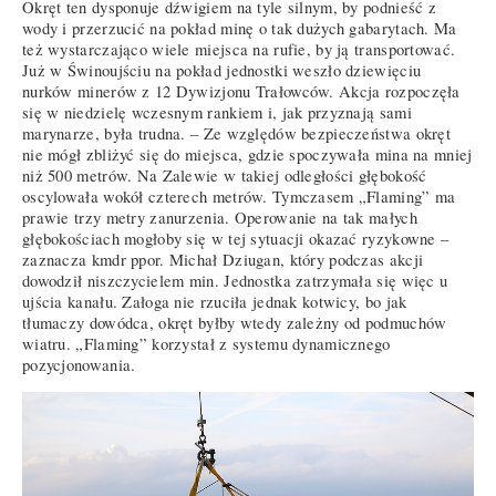
Okręt ten dysponuje dźwigiem na tyle silnym, by podnieść z
wody i przerzucić na pokład minę o tak dużych gabarytach. Ma
też wystarczająco wiele miejsca na rufie, by ją transportować.
Już w Świnoujściu na pokład jednostki weszło dziewięciu
nurków minerów z 12 Dywizjonu Trałowców. Akcja rozpoczęła
się w niedzielę wczesnym rankiem i, jak przyznają sami
marynarze, była trudna. – Ze względów bezpieczeństwa okręt
nie mógł zbliżyć się do miejsca, gdzie spoczywała mina na mniej
niż 500 metrów. Na Zalewie w takiej odległości głębokość
oscylowała wokół czterech metrów. Tymczasem „Flaming” ma
prawie trzy metry zanurzenia. Operowanie na tak małych
głębokościach mogłoby się w tej sytuacji okazać ryzykowne –
zaznacza kmdr ppor. Michał Dziugan, który podczas akcji
dowodził niszczycielem min. Jednostka zatrzymała się więc u
ujścia kanału. Załoga nie rzuciła jednak kotwicy, bo jak
tłumaczy dowódca, okręt byłby wtedy zależny od podmuchów
wiatru. „Flaming” korzystał z systemu dynamicznego
pozycjonowania.