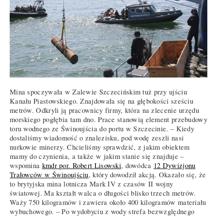
Mina spoczywała w Zalewie Szczecińskim tuż przy ujściu
Kanału Piastowskiego. Znajdowała się na głębokości sześciu
metrów. Odkryli ją pracownicy firmy, która na zlecenie urzędu
morskiego pogłębia tam dno. Prace stanowią element przebudowy
toru wodnego ze Świnoujścia do portu w Szczecinie. – Kiedy
dostaliśmy wiadomość o znalezisku, pod wodę zeszli nasi
nurkowie minerzy. Chcieliśmy sprawdzić, z jakim obiektem
mamy do czynienia, a także w jakim stanie się znajduje –
wspomina
kmdr por. Robert Lisowski
, dowódca
12 Dywizjonu
Trałowców w Świnoujściu
, który dowodził akcją. Okazało się, że
to brytyjska mina lotnicza Mark IV z czasów II wojny
światowej. Ma kształt walca o długości blisko trzech metrów.
Waży 750 kilogramów i zawiera około 400 kilogramów materiału
wybuchowego. – Po wydobyciu z wody strefa bezwzględnego