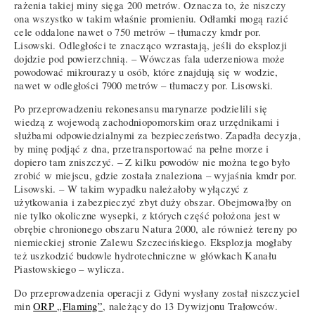
rażenia takiej miny sięga 200 metrów. Oznacza to, że niszczy
ona wszystko w takim właśnie promieniu. Odłamki mogą razić
cele oddalone nawet o 750 metrów – tłumaczy kmdr por.
Lisowski. Odległości te znacząco wzrastają, jeśli do eksplozji
dojdzie pod powierzchnią. – Wówczas fala uderzeniowa może
powodować mikrourazy u osób, które znajdują się w wodzie,
nawet w odległości 7900 metrów – tłumaczy por. Lisowski.
Po przeprowadzeniu rekonesansu marynarze podzielili się
wiedzą z wojewodą zachodniopomorskim oraz urzędnikami i
służbami odpowiedzialnymi za bezpieczeństwo. Zapadła decyzja,
by minę podjąć z dna, przetransportować na pełne morze i
dopiero tam zniszczyć. – Z kilku powodów nie można tego było
zrobić w miejscu, gdzie została znaleziona – wyjaśnia kmdr por.
Lisowski. – W takim wypadku należałoby wyłączyć z
użytkowania i zabezpieczyć zbyt duży obszar. Obejmowałby on
nie tylko okoliczne wysepki, z których część położona jest w
obrębie chronionego obszaru Natura 2000, ale również tereny po
niemieckiej stronie Zalewu Szczecińskiego. Eksplozja mogłaby
też uszkodzić budowle hydrotechniczne w główkach Kanału
Piastowskiego – wylicza.
Do przeprowadzenia operacji z Gdyni wysłany został niszczyciel
min
ORP „Flaming”
, należący do 13 Dywizjonu Trałowców.