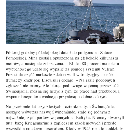
Półtorej godziny później okręt dotarł do poligonu na Zatoce
Pomorskiej. Mina została opuszczona na głębokość kilkunastu
metrów, a następnie zniszczona. – Blisko 80 procent materiału
wybuchowego udało się wypalić za pomocą systemu Vulcan.
Pozostałą część nurkowie zdetonowali w tradycyjny sposób –
tłumaczy kmdr por. Lisowski i dodaje: – Na razie podobnych
zgłoszeń nie mamy. Ale biorąc pod uwagę wojenną przeszłość
Świnoujścia, można się liczyć z tym, że prace nad przebudową
wspomnianego toru wodnego przyniosą podobne odkrycia.
Na przełomie lat trzydziestych i czterdziestych Świnoujście,
noszące wówczas nazwę Swinemȕnde, stało się jednym z
najważniejszych portów wojennych na Bałtyku. Niemcy stworzyli
tutaj bazę Kriegsmarine z zapleczem szkoleniowych i przede
wszystkim potężnym arsenałem. Kiedy w 1945 roku ich oddziały