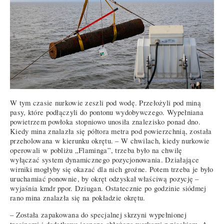
W tym czasie nurkowie zeszli pod wodę. Przełożyli pod miną
pasy, które podłączyli do pontonu wydobywczego. Wypełniana
powietrzem powłoka stopniowo unosiła znalezisko ponad dno.
Kiedy mina znalazła się półtora metra pod powierzchnią, została
przeholowana w kierunku okrętu. – W chwilach, kiedy nurkowie
operowali w pobliżu „Flaminga”, trzeba było na chwilę
wyłączać system dynamicznego pozycjonowania. Działające
wirniki mogłyby się okazać dla nich groźne. Potem trzeba je było
uruchamiać ponownie, by okręt odzyskał właściwą pozycję –
wyjaśnia kmdr ppor. Dziugan. Ostatecznie po godzinie siódmej
rano mina znalazła się na pokładzie okrętu.
– Została zapakowana do specjalnej skrzyni wypełnionej