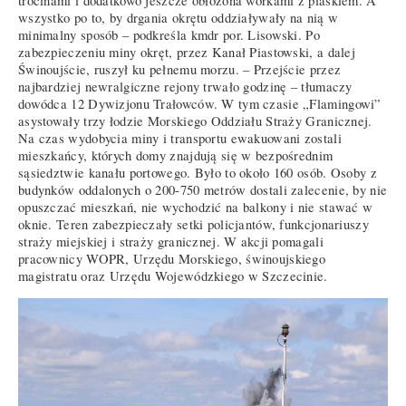
trocinami i dodatkowo jeszcze obłożona workami z piaskiem. A
wszystko po to, by drgania okrętu oddziaływały na nią w
minimalny sposób – podkreśla kmdr por. Lisowski. Po
zabezpieczeniu miny okręt, przez Kanał Piastowski, a dalej
Świnoujście, ruszył ku pełnemu morzu. – Przejście przez
najbardziej newralgiczne rejony trwało godzinę – tłumaczy
dowódca 12 Dywizjonu Trałowców. W tym czasie „Flamingowi”
asystowały trzy łodzie Morskiego Oddziału Straży Granicznej.
Na czas wydobycia miny i transportu ewakuowani zostali
mieszkańcy, których domy znajdują się w bezpośrednim
sąsiedztwie kanału portowego. Było to około 160 osób. Osoby z
budynków oddalonych o 200-750 metrów dostali zalecenie, by nie
opuszczać mieszkań, nie wychodzić na balkony i nie stawać w
oknie. Teren zabezpieczały setki policjantów, funkcjonariuszy
straży miejskiej i straży granicznej. W akcji pomagali
pracownicy WOPR, Urzędu Morskiego, świnoujskiego
magistratu oraz Urzędu Wojewódzkiego w Szczecinie.