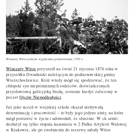
Wincenty Witos podczas wygłaszania przemówienia, 1925 r.
Wincenty Witos
przyszedł na świat 21 stycznia 1874 roku w
przysiółku Dwudniaki należącym do podtarnowskiej gminy
Wierzchosławice. Któż wtedy mógł się spodziewać, że ten
chłopski syn niepiśmiennych rodziców, doświadczonych
przysłowiową galicyjską biedą, zostanie kiedyś zaliczony w
poczet
Ojców Niepodległości
.
Już jako uczeń w wiejskiej szkole okazał niebywałą
determinację i pracowitość – to były jego jedyne atuty, na które
mógł postawić w życiu i udowodnił, że słusznie. W ck armii
dosłużył się tylko stopnia kanoniera w 2 Pułku Artylerii Wałowej
w Krakowie, ale po zwolnieniu do rezerwy młody Witos