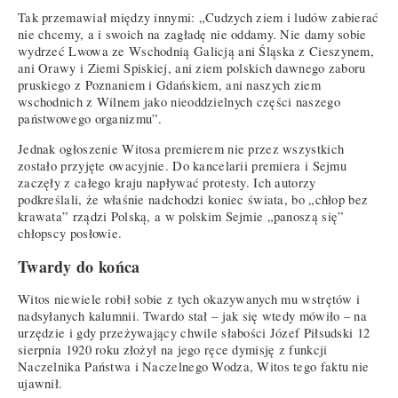
Tak przemawiał między innymi: „Cudzych ziem i ludów zabierać
nie chcemy, a i swoich na zagładę nie oddamy. Nie damy sobie
wydrzeć Lwowa ze Wschodnią Galicją ani Śląska z Cieszynem,
ani Orawy i Ziemi Spiskiej, ani ziem polskich dawnego zaboru
pruskiego z Poznaniem i Gdańskiem, ani naszych ziem
wschodnich z Wilnem jako nieoddzielnych części naszego
państwowego organizmu”.
Jednak ogłoszenie Witosa premierem nie przez wszystkich
zostało przyjęte owacyjnie. Do kancelarii premiera i Sejmu
zaczęły z całego kraju napływać protesty. Ich autorzy
podkreślali, że właśnie nadchodzi koniec świata, bo „chłop bez
krawata” rządzi Polską, a w polskim Sejmie „panoszą się”
chłopscy posłowie.
Twardy do końca
Witos niewiele robił sobie z tych okazywanych mu wstrętów i
nadsyłanych kalumnii. Twardo stał – jak się wtedy mówiło – na
urzędzie i gdy przeżywający chwile słabości Józef Piłsudski 12
sierpnia 1920 roku złożył na jego ręce dymisję z funkcji
Naczelnika Państwa i Naczelnego Wodza, Witos tego faktu nie
ujawnił.