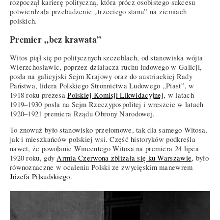
rozpoczął karierę polityczną, która prócz osobistego sukcesu
potwierdzała przebudzenie „trzeciego stanu” na ziemiach
polskich.
Premier „bez krawata”
Witos piął się po politycznych szczeblach, od stanowiska wójta
Wierzchosławic, poprzez działacza ruchu ludowego w Galicji,
posła na galicyjski Sejm Krajowy oraz do austriackiej Rady
Państwa, lidera Polskiego Stronnictwa Ludowego „Piast”, w
1918 roku prezesa
Polskiej Komisji Likwidacyjnej
, w latach
1919–1930 posła na Sejm Rzeczypospolitej i wreszcie w latach
1920–1921 premiera Rządu Obrony Narodowej.
To znowuż było stanowisko przełomowe, tak dla samego Witosa,
jak i mieszkańców polskiej wsi. Część historyków podkreśla
nawet, że powołanie Wincentego Witosa na premiera 24 lipca
1920 roku, gdy
Armia Czerwona zbliżała się ku Warszawie
, było
równoznaczne w ocaleniu Polski ze zwycięskim manewrem
Józefa Piłsudskiego
.