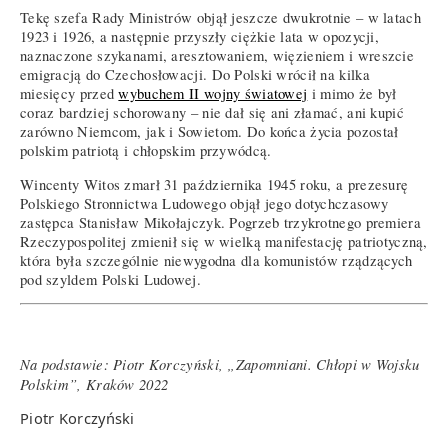
Tekę szefa Rady Ministrów objął jeszcze dwukrotnie – w latach
1923 i 1926, a następnie przyszły ciężkie lata w opozycji,
naznaczone szykanami, aresztowaniem, więzieniem i wreszcie
emigracją do Czechosłowacji. Do Polski wrócił na kilka
miesięcy przed
wybuchem II wojny światowej
i mimo że był
coraz bardziej schorowany – nie dał się ani złamać, ani kupić
zarówno Niemcom, jak i Sowietom. Do końca życia pozostał
polskim patriotą i chłopskim przywódcą.
Wincenty Witos zmarł 31 października 1945 roku, a prezesurę
Polskiego Stronnictwa Ludowego objął jego dotychczasowy
zastępca Stanisław Mikołajczyk. Pogrzeb trzykrotnego premiera
Rzeczypospolitej zmienił się w wielką manifestację patriotyczną,
która była szczególnie niewygodna dla komunistów rządzących
pod szyldem Polski Ludowej.
Na podstawie: Piotr Korczyński, „Zapomniani. Chłopi w Wojsku
Polskim”, Kraków 2022
Piotr Korczyński