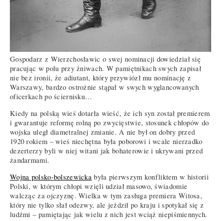
Gospodarz z Wierzchosławic o swej nominacji dowiedział się
pracując w polu przy żniwach. W pamiętnikach swych zapisał
nie bez ironii, że adiutant, który przywiózł mu nominację z
Warszawy, bardzo ostrożnie stąpał w swych wyglancowanych
oficerkach po ściernisku…
Kiedy na polską wieś dotarła wieść, że ich syn został premierem
i gwarantuje reformę rolną po zwycięstwie, stosunek chłopów do
wojska uległ diametralnej zmianie. A nie był on dobry przed
1920 rokiem – wieś niechętna była poborowi i wcale nierzadko
dezerterzy byli w niej witani jak bohaterowie i ukrywani przed
żandarmami.
Wojna polsko-bolszewicka
była pierwszym konfliktem w historii
Polski, w którym chłopi wzięli udział masowo, świadomie
walcząc za ojczyznę. Wielka w tym zasługa premiera Witosa,
który nie tylko słał odezwy, ale jeździł po kraju i spotykał się z
ludźmi – pamiętając jak wielu z nich jest wciąż niepiśmiennych.