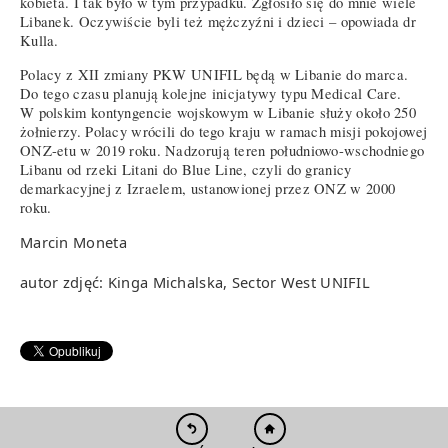
kobieta. I tak było w tym przypadku. Zgłosiło się do mnie wiele
Libanek. Oczywiście byli też mężczyźni i dzieci – opowiada dr
Kulla.
Polacy z XII zmiany PKW UNIFIL będą w Libanie do marca.
Do tego czasu planują kolejne inicjatywy typu Medical Care.
W polskim kontyngencie wojskowym w Libanie służy około 250
żołnierzy. Polacy wrócili do tego kraju w ramach misji pokojowej
ONZ-etu w 2019 roku. Nadzorują teren południowo-wschodniego
Libanu od rzeki Litani do Blue Line, czyli do granicy
demarkacyjnej z Izraelem, ustanowionej przez ONZ w 2000
roku.
Marcin Moneta
autor zdjęć: Kinga Michalska, Sector West UNIFIL