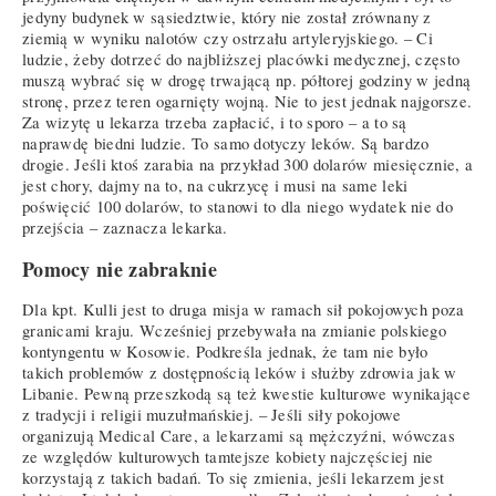
jedyny budynek w sąsiedztwie, który nie został zrównany z
ziemią w wyniku nalotów czy ostrzału artyleryjskiego. – Ci
ludzie, żeby dotrzeć do najbliższej placówki medycznej, często
muszą wybrać się w drogę trwającą np. półtorej godziny w jedną
stronę, przez teren ogarnięty wojną. Nie to jest jednak najgorsze.
Za wizytę u lekarza trzeba zapłacić, i to sporo – a to są
naprawdę biedni ludzie. To samo dotyczy leków. Są bardzo
drogie. Jeśli ktoś zarabia na przykład 300 dolarów miesięcznie, a
jest chory, dajmy na to, na cukrzycę i musi na same leki
poświęcić 100 dolarów, to stanowi to dla niego wydatek nie do
przejścia – zaznacza lekarka.
Pomocy nie zabraknie
Dla kpt. Kulli jest to druga misja w ramach sił pokojowych poza
granicami kraju. Wcześniej przebywała na zmianie polskiego
kontyngentu w Kosowie. Podkreśla jednak, że tam nie było
takich problemów z dostępnością leków i służby zdrowia jak w
Libanie. Pewną przeszkodą są też kwestie kulturowe wynikające
z tradycji i religii muzułmańskiej. – Jeśli siły pokojowe
organizują Medical Care, a lekarzami są mężczyźni, wówczas
ze względów kulturowych tamtejsze kobiety najczęściej nie
korzystają z takich badań. To się zmienia, jeśli lekarzem jest