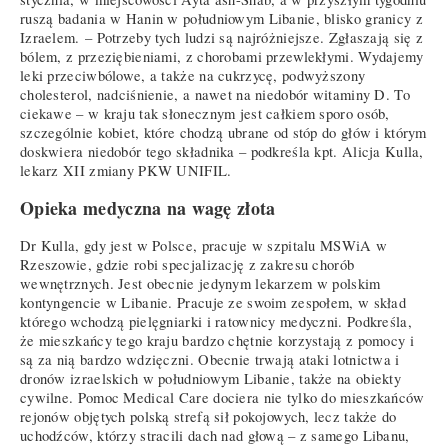
ruszą badania w Hanin w południowym Libanie, blisko granicy z
Izraelem. – Potrzeby tych ludzi są najróżniejsze. Zgłaszają się z
bólem, z przeziębieniami, z chorobami przewlekłymi. Wydajemy
leki przeciwbólowe, a także na cukrzycę, podwyższony
cholesterol, nadciśnienie, a nawet na niedobór witaminy D. To
ciekawe – w kraju tak słonecznym jest całkiem sporo osób,
szczególnie kobiet, które chodzą ubrane od stóp do głów i którym
doskwiera niedobór tego składnika – podkreśla kpt. Alicja Kulla,
lekarz XII zmiany PKW UNIFIL.
Opieka medyczna na wagę złota
Dr Kulla, gdy jest w Polsce, pracuje w szpitalu MSWiA w
Rzeszowie, gdzie robi specjalizację z zakresu chorób
wewnętrznych. Jest obecnie jedynym lekarzem w polskim
kontyngencie w Libanie. Pracuje ze swoim zespołem, w skład
którego wchodzą pielęgniarki i ratownicy medyczni. Podkreśla,
że mieszkańcy tego kraju bardzo chętnie korzystają z pomocy i
są za nią bardzo wdzięczni. Obecnie trwają ataki lotnictwa i
dronów izraelskich w południowym Libanie, także na obiekty
cywilne. Pomoc Medical Care dociera nie tylko do mieszkańców
rejonów objętych polską strefą sił pokojowych, lecz także do
uchodźców, którzy stracili dach nad głową – z samego Libanu,