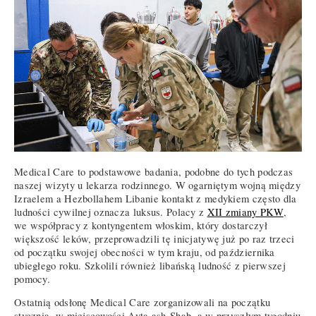
Medical Care to podstawowe badania, podobne do tych podczas
naszej wizyty u lekarza rodzinnego. W ogarniętym wojną między
Izraelem a Hezbollahem Libanie kontakt z medykiem często dla
ludności cywilnej oznacza luksus. Polacy z
XII zmiany PKW
,
we współpracy z kontyngentem włoskim, który dostarczył
większość leków, przeprowadzili tę inicjatywę już po raz trzeci
od początku swojej obecności w tym kraju, od października
ubiegłego roku. Szkolili również libańską ludność z pierwszej
pomocy.
Ostatnią odsłonę Medical Care zorganizowali na początku
stycznia, w miejscowości Ayta ash-Shab, a w przyszłym tygodniu