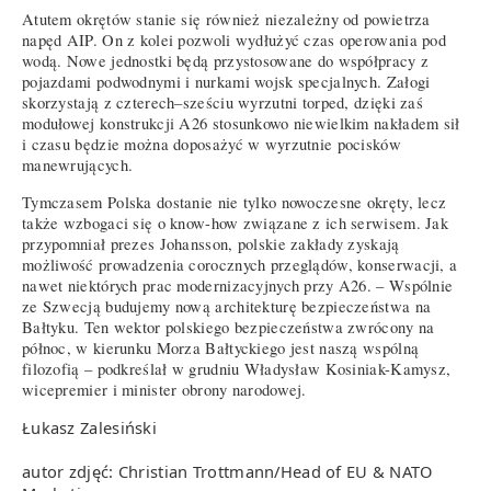
Atutem okrętów stanie się również niezależny od powietrza
napęd AIP. On z kolei pozwoli wydłużyć czas operowania pod
wodą. Nowe jednostki będą przystosowane do współpracy z
pojazdami podwodnymi i nurkami wojsk specjalnych. Załogi
skorzystają z czterech–sześciu wyrzutni torped, dzięki zaś
modułowej konstrukcji A26 stosunkowo niewielkim nakładem sił
i czasu będzie można doposażyć w wyrzutnie pocisków
manewrujących.
Tymczasem Polska dostanie nie tylko nowoczesne okręty, lecz
także wzbogaci się o know-how związane z ich serwisem. Jak
przypomniał prezes Johansson, polskie zakłady zyskają
możliwość prowadzenia corocznych przeglądów, konserwacji, a
nawet niektórych prac modernizacyjnych przy A26. – Wspólnie
ze Szwecją budujemy nową architekturę bezpieczeństwa na
Bałtyku. Ten wektor polskiego bezpieczeństwa zwrócony na
północ, w kierunku Morza Bałtyckiego jest naszą wspólną
filozofią – podkreślał w grudniu Władysław Kosiniak-Kamysz,
wicepremier i minister obrony narodowej.
Łukasz Zalesiński
autor zdjęć: Christian Trottmann/Head of EU & NATO