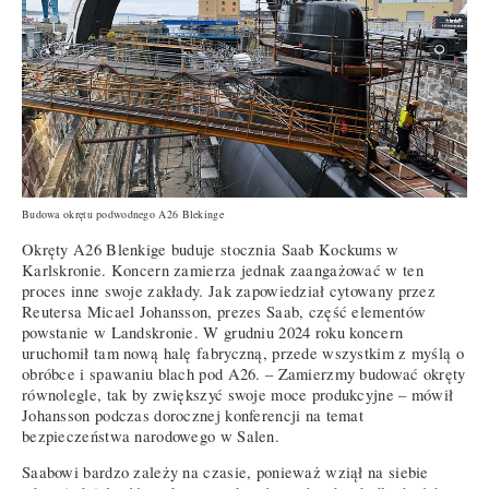
Budowa okrętu podwodnego A26 Blekinge
Okręty A26 Blenkige buduje stocznia Saab Kockums w
Karlskronie. Koncern zamierza jednak zaangażować w ten
proces inne swoje zakłady. Jak zapowiedział cytowany przez
Reutersa Micael Johansson, prezes Saab, część elementów
powstanie w Landskronie. W grudniu 2024 roku koncern
uruchomił tam nową halę fabryczną, przede wszystkim z myślą o
obróbce i spawaniu blach pod A26. – Zamierzmy budować okręty
równolegle, tak by zwiększyć swoje moce produkcyjne – mówił
Johansson podczas dorocznej konferencji na temat
bezpieczeństwa narodowego w Salen.
Saabowi bardzo zależy na czasie, ponieważ wziął na siebie