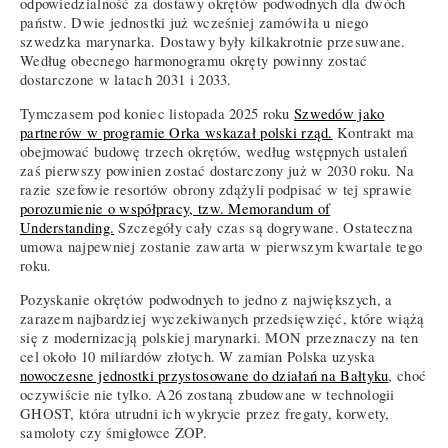
odpowiedzialność za dostawy okrętów podwodnych dla dwóch
państw. Dwie jednostki już wcześniej zamówiła u niego
szwedzka marynarka. Dostawy były kilkakrotnie przesuwane.
Według obecnego harmonogramu okręty powinny zostać
dostarczone w latach 2031 i 2033.
Tymczasem pod koniec listopada 2025 roku
Szwedów jako
partnerów w programie Orka wskazał polski rząd.
Kontrakt ma
obejmować budowę trzech okrętów, według wstępnych ustaleń
zaś pierwszy powinien zostać dostarczony już w 2030 roku. Na
razie szefowie resortów obrony zdążyli podpisać w tej sprawie
porozumienie o współpracy, tzw. Memorandum of
Understanding.
Szczegóły cały czas są dogrywane. Ostateczna
umowa najpewniej zostanie zawarta w pierwszym kwartale tego
roku.
Pozyskanie okrętów podwodnych to jedno z największych, a
zarazem najbardziej wyczekiwanych przedsięwzięć, które wiążą
się z modernizacją polskiej marynarki. MON przeznaczy na ten
cel około 10 miliardów złotych. W zamian Polska uzyska
nowoczesne jednostki przystosowane do działań na Bałtyku
, choć
oczywiście nie tylko. A26 zostaną zbudowane w technologii
GHOST, która utrudni ich wykrycie przez fregaty, korwety,
samoloty czy śmigłowce ZOP.