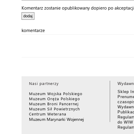
Komentarz zostanie opublikowany dopiero po akceptacji 
komentarze
Nasi partnerzy
Wydawn
Sklep I
Muzeum Wojska Polskiego
Prenume
Muzeum Oręża Polskiego
czasop
Muzeum Broni Pancernej
Wydawni
Muzeum Sił Powietrznych
Publika
Centrum Weterana
Regulam
Muzeum Marynarki Wojennej
do WIW
Regula