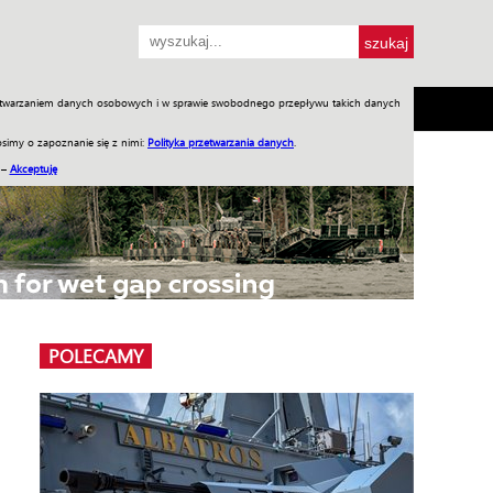
przetwarzaniem danych osobowych i w sprawie swobodnego przepływu takich danych
SH
SKLEP
Jednodniówki
Praca w WIW
simy o zapoznanie się z nimi:
Polityka przetwarzania danych
.
 –
Akceptuję
POLECAMY