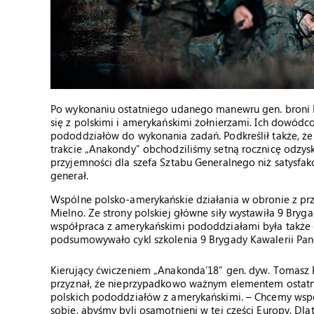
Po wykonaniu ostatniego udanego manewru gen. broni R
się z polskimi i amerykańskimi żołnierzami. Ich dowó
pododdziałów do wykonania zadań. Podkreślił także, że
trakcie „Anakondy” obchodziliśmy setną rocznicę odzysk
przyjemności dla szefa Sztabu Generalnego niż satysfakc
generał.
Wspólne polsko-amerykańskie działania w obronie z prz
Mielno. Ze strony polskiej główne siły wystawiła 9 Bry
współpraca z amerykańskimi pododdziałami była także c
podsumowywało cykl szkolenia 9 Brygady Kawalerii Pan
Kierujący ćwiczeniem „Anakonda’18” gen. dyw. Tomasz P
przyznał, że nieprzypadkowo ważnym elementem ostatn
polskich pododdziałów z amerykańskimi. – Chcemy ws
sobie, abyśmy byli osamotnieni w tej części Europy. D