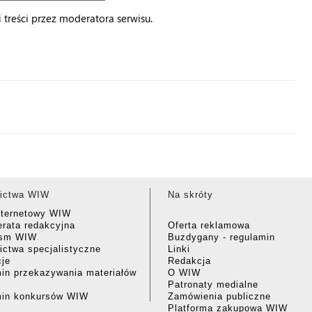
treści przez moderatora serwisu.
ictwa WIW
Na skróty
nternetowy WIW
rata redakcyjna
Oferta reklamowa
ism WIW
Buzdygany - regulamin
ctwa specjalistyczne
Linki
cje
Redakcja
in przekazywania materiałów
O WIW
Patronaty medialne
min konkursów WIW
Zamówienia publiczne
Platforma zakupowa WIW