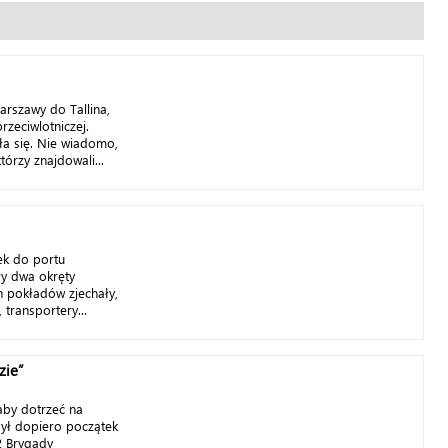
rszawy do Tallina,
rzeciwlotniczej.
a się. Nie wiadomo,
tórzy znajdowali...
ek do portu
y dwa okręty
h pokładów zjechały,
 transportery...
zie”
aby dotrzeć na
był dopiero początek
12 Brygady