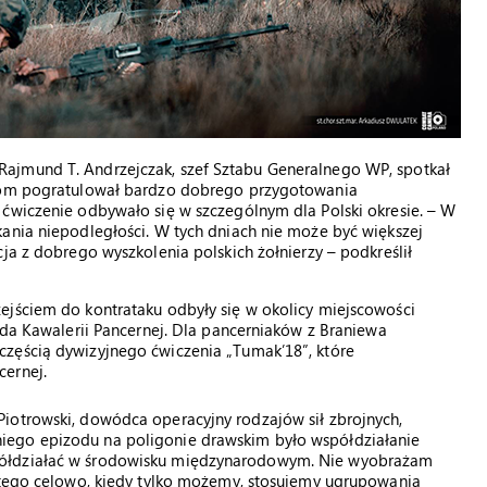
ajmund T. Andrzejczak, szef Sztabu Generalnego WP, spotkał
dcom pogratulował bardzo dobrego przygotowania
 ćwiczenie odbywało się w szczególnym dla Polski okresie. – W
ania niepodległości. W tych dniach nie może być większej
ja z dobrego wyszkolenia polskich żołnierzy – podkreślił
ejściem do kontrataku odbyły się w okolicy miejscowości
gada Kawalerii Pancernej. Dla pancerniaków z Braniewa
zęścią dywizyjnego ćwiczenia „Tumak’18”, które
cernej.
iotrowski, dowódca operacyjny rodzajów sił zbrojnych,
iego epizodu na poligonie drawskim było współdziałanie
półdziałać w środowisku międzynarodowym. Nie wyobrażam
latego celowo, kiedy tylko możemy, stosujemy ugrupowania