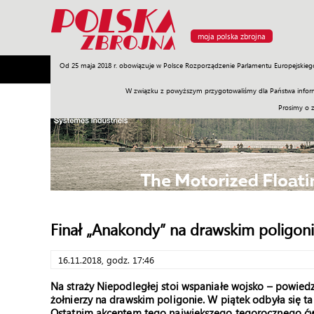
moja polska zbrojna
Od 25 maja 2018 r. obowiązuje w Polsce Rozporządzenie Parlamentu Europejskieg
Armia
Poligon
Sprzęt
Misje
Polityka
Prawo
W związku z powyższym przygotowaliśmy dla Państwa inform
Prosimy o 
Finał „Anakondy” na drawskim poligon
16.11.2018, godz. 17:46
Na straży Niepodległej stoi wspaniałe wojsko – powiedz
żołnierzy na drawskim poligonie. W piątek odbyła się t
Ostatnim akcentem tego największego tegorocznego ćw