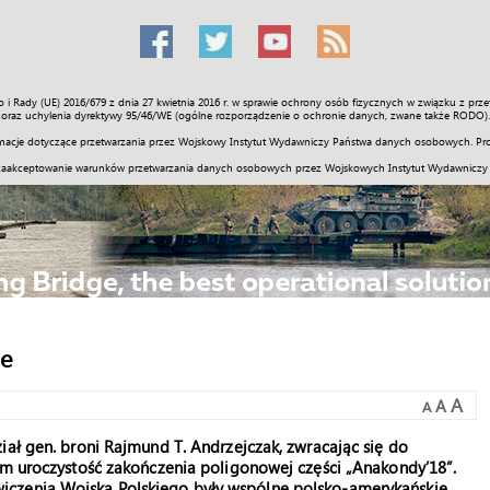
o i Rady (UE) 2016/679 z dnia 27 kwietnia 2016 r. w sprawie ochrony osób fizycznych w związku z 
Świat
Społeczność
Sport
Historia
Galerie
Wideo
ENGLI
oraz uchylenia dyrektywy 95/46/WE (ogólne rozporządzenie o ochronie danych, zwane także RODO).
acje dotyczące przetwarzania przez Wojskowy Instytut Wydawniczy Państwa danych osobowych. Pro
zaakceptowanie warunków przetwarzania danych osobowych przez Wojskowych Instytut Wydawniczy
ie
A
A
A
iał gen. broni Rajmund T. Andrzejczak, zwracając się do
am uroczystość zakończenia poligonowej części „Anakondy’18”.
iczenia Wojska Polskiego były wspólne polsko-amerykańskie