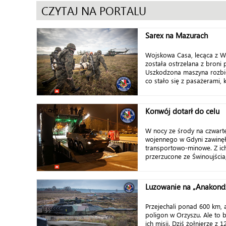
CZYTAJ NA PORTALU
Sarex na Mazurach
Wojskowa Casa, lecąca z Wa
została ostrzelana z broni p
Uszkodzona maszyna rozbił
co stało się z pasażerami, k
Konwój dotarł do celu
W nocy ze środy na czwart
wojennego w Gdyni zawinęł
transportowo-minowe. Z ic
przerzucone ze Świnoujścia,
Luzowanie na „Anakond
Przejechali ponad 600 km, 
poligon w Orzyszu. Ale to 
ich misji. Dziś żołnierze z 