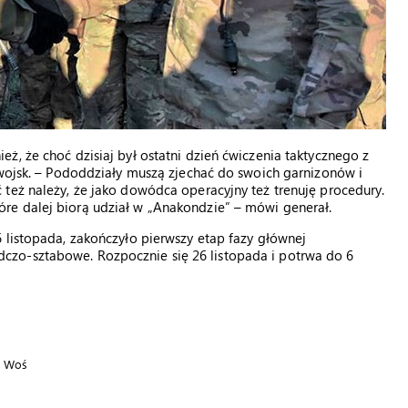
ż, że choć dzisiaj był ostatni dzień ćwiczenia taktycznego z
 wojsk. – Pododdziały muszą zjechać do swoich garnizonów i
też należy, że jako dowódca operacyjny też trenuję procedury.
re dalej biorą udział w „Anakondzie” – mówi generał.
 listopada, zakończyło pierwszy etap fazy głównej
zo-sztabowe. Rozpocznie się 26 listopada i potrwa do 6
el Woś