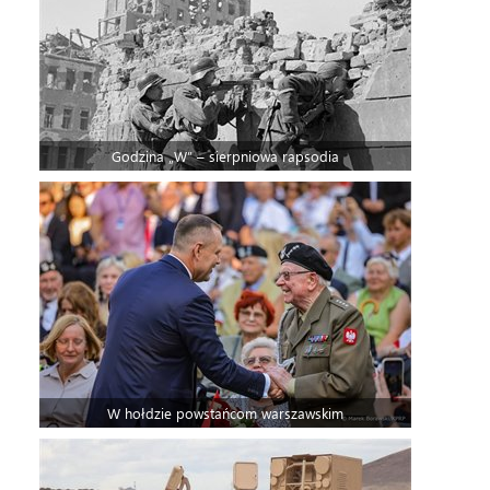
Godzina „W” – sierpniowa rapsodia
W hołdzie powstańcom warszawskim