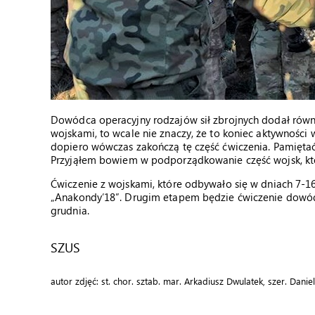
Dowódca operacyjny rodzajów sił zbrojnych dodał równie
wojskami, to wcale nie znaczy, że to koniec aktywności
dopiero wówczas zakończą tę część ćwiczenia. Pamiętać 
Przyjąłem bowiem w podporządkowanie część wojsk, któ
Ćwiczenie z wojskami, które odbywało się w dniach 7-16
„Anakondy’18”. Drugim etapem będzie ćwiczenie dowódc
grudnia.
SZUS
autor zdjęć: st. chor. sztab. mar. Arkadiusz Dwulatek, szer. Dani