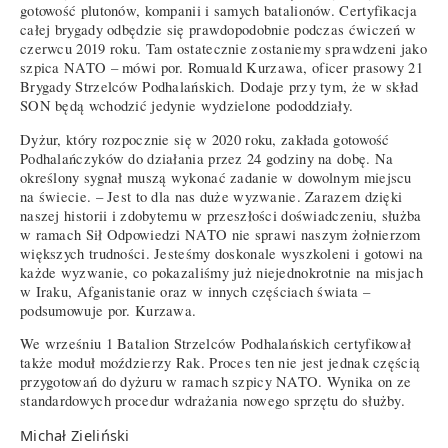
gotowość plutonów, kompanii i samych batalionów. Certyfikacja
całej brygady odbędzie się prawdopodobnie podczas ćwiczeń w
czerwcu 2019 roku. Tam ostatecznie zostaniemy sprawdzeni jako
szpica NATO – mówi por. Romuald Kurzawa, oficer prasowy 21
Brygady Strzelców Podhalańskich. Dodaje przy tym, że w skład
SON będą wchodzić jedynie wydzielone pododdziały.
Dyżur, który rozpocznie się w 2020 roku, zakłada gotowość
Podhalańczyków do działania przez 24 godziny na dobę. Na
określony sygnał muszą wykonać zadanie w dowolnym miejscu
na świecie. – Jest to dla nas duże wyzwanie. Zarazem dzięki
naszej historii i zdobytemu w przeszłości doświadczeniu, służba
w ramach Sił Odpowiedzi NATO nie sprawi naszym żołnierzom
większych trudności. Jesteśmy doskonale wyszkoleni i gotowi na
każde wyzwanie, co pokazaliśmy już niejednokrotnie na misjach
w Iraku, Afganistanie oraz w innych częściach świata –
podsumowuje por. Kurzawa.
We wrześniu 1 Batalion Strzelców Podhalańskich certyfikował
także moduł moździerzy Rak. Proces ten nie jest jednak częścią
przygotowań do dyżuru w ramach szpicy NATO. Wynika on ze
standardowych procedur wdrażania nowego sprzętu do służby.
Michał Zieliński