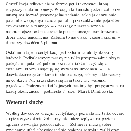
Certyfikacja odbywa się w formie pętli taktycznej, którą
rozpoczyna alarm bojowy. W ciągu kilkunastu godzin żołnierze
muszą realizować poszczególne zadania, takie jak stawianie
pola minowego, organizacja patrolu, przeszukiwanie pojazdów
czy ewakuacja rannego. – Z naszego punktu widzenia
najtrudniejsze jest postawienie pola minowego oraz torowanie
drogi przez umocnienia. Zabiera to najwięcej czasu i energii –
tłumaczy
dowódca 3 plutonu
.
Ostatnim etapem certyfikacji jest szturm na ufortyfikowany
budynek. Podhalańczycy muszą nie tylko przeprowadzić skryte
podejście i pokonać pole minowe, ale także liczyć się z
cywilami, którzy znajdują się wewnątrz umocnień. – Dla
doświadczonego żołnierza to nic trudnego, robimy takie rzeczy
na co dzień. Nie przeszkadzają nam także złe warunki
pogodowe. Podczas zadań bojowych musimy być przygotowani na
każdą okoliczność – podkreśla st. szer. Marek Dmitrowski.
Weterani służby
Według dowódców drużyn, certyfikacja pozwala nie tylko ocenić
stopień wyszkolenia żołnierzy, ale także wpływa na poziom
zgrania wewnątrz pododdziałów. – Żołnierze muszą sobie
wzajemnie ufać, ubezpieczać się podczas patrolu i walki oraz