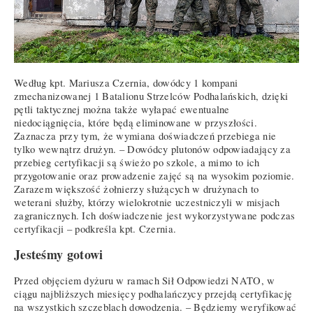
Według kpt. Mariusza Czernia, dowódcy 1 kompani
zmechanizowanej 1 Batalionu Strzelców Podhalańskich, dzięki
pętli taktycznej można także wyłapać ewentualne
niedociągnięcia, które będą eliminowane w przyszłości.
Zaznacza przy tym, że wymiana doświadczeń przebiega nie
tylko wewnątrz drużyn. – Dowódcy plutonów odpowiadający za
przebieg certyfikacji są świeżo po szkole, a mimo to ich
przygotowanie oraz prowadzenie zajęć są na wysokim poziomie.
Zarazem większość żołnierzy służących w drużynach to
weterani służby, którzy wielokrotnie uczestniczyli w misjach
zagranicznych. Ich doświadczenie jest wykorzystywane podczas
certyfikacji – podkreśla kpt. Czernia.
Jesteśmy gotowi
Przed objęciem dyżuru w ramach Sił Odpowiedzi NATO, w
ciągu najbliższych miesięcy podhalańczycy przejdą certyfikację
na wszystkich szczeblach dowodzenia. – Będziemy weryfikować