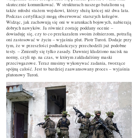
skutecznie komunikować. W strukturach naszego batalionu są
także młodsi stażem wojskowi, którzy służą krócej niż dwa lata.
Podczas certyfikacji mogą obserwować starszych kolegów.
Widząc, jak zachowują się oni w warunkach bojowych, nabierają
dobrych nawyków. Ja również zostaję poddany ocenie –
dowiaduję się, czy to co przekazałem swoim żołnierzom, potrafią
oni zastosować w życiu – wyjaśnia plut. Piotr Turoń. Dodaje przy
tym, że w przeszłości podhalańczycy przechodzili już podobne
testy. – Zmieniły się tylko zasady. Dawniej kładziono nacisk na
normy, czyli np. na czas, w którym zakładaliśmy maski
przeciwgazowe. Teraz musimy wykonywać zadania, tworzące
spójną całość. Jest to bardziej zaawansowany proces – wyjaśnia
plutonowy Turoń.