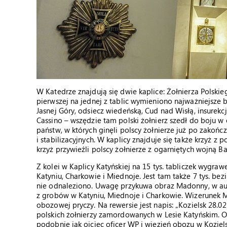
W Katedrze znajdują się dwie kaplice: Żołnierza Polsk
pierwszej na jednej z tablic wymieniono najważniejsze b
Jasnej Góry, odsiecz wiedeńską, Cud nad Wisłą, insurek
Cassino – wszędzie tam polski żołnierz szedł do boju w 
państw, w których ginęli polscy żołnierze już po zakońc
i stabilizacyjnych. W kaplicy znajduje się także krzyż z
krzyż przywieźli polscy żołnierze z ogarniętych wojną B
Z kolei w Kaplicy Katyńskiej na 15 tys. tabliczek wy
Katyniu, Charkowie i Miednoje. Jest tam także 7 tys. b
nie odnaleziono. Uwagę przykuwa obraz Madonny, w au
z grobów w Katyniu, Miednoje i Charkowie. Wizerunek M
obozowej pryczy. Na rewersie jest napis: „Kozielsk 28.0
polskich żołnierzy zamordowanych w Lesie Katyńskim. O
podobnie jak ojciec oficer WP i więzień obozu w Kozielsk