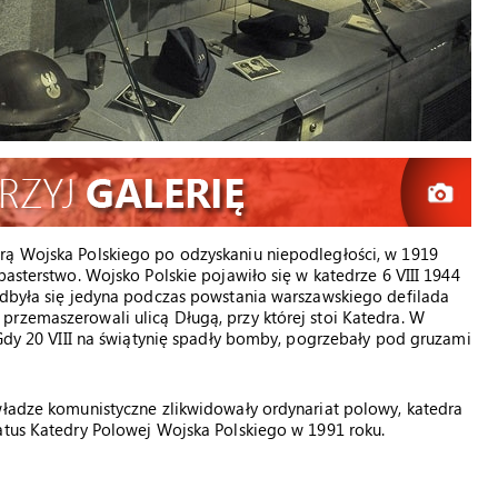
rą Wojska Polskiego po odzyskaniu niepodległości, w 1919
pasterstwo. Wojsko Polskie pojawiło się w katedrze 6 VIII 1944
 odbyła się jedyna podczas powstania warszawskiego defilada
rzemaszerowali ulicą Długą, przy której stoi Katedra. W
 Gdy 20 VIII na świątynię spadły bomby, pogrzebały pod gruzami
władze komunistyczne zlikwidowały ordynariat polowy, katedra
atus Katedry Polowej Wojska Polskiego w 1991 roku.