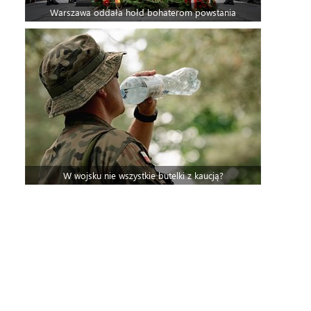
Warszawa oddała hołd bohaterom powstania
W wojsku nie wszystkie butelki z kaucją?