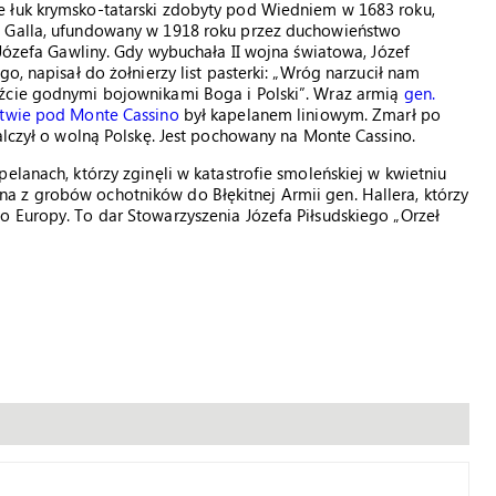
e łuk krymsko-tatarski zdobyty pod Wiedniem w 1683 roku,
a Galla, ufundowany w 1918 roku przez duchowieństwo
 Józefa Gawliny. Gdy wybuchała II wojna światowa, Józef
o, napisał do żołnierzy list pasterki: „Wróg narzucił nam
dźcie godnymi bojownikami Boga i Polski”. Wraz armią
gen.
itwie pod Monte Cassino
był kapelanem liniowym. Zmarł po
alczył o wolną Polskę. Jest pochowany na Monte Cassino.
elanach, którzy zginęli w katastrofie smoleńskiej w kwietniu
 z grobów ochotników do Błękitnej Armii gen. Hallera, którzy
o Europy. To dar Stowarzyszenia Józefa Piłsudskiego „Orzeł