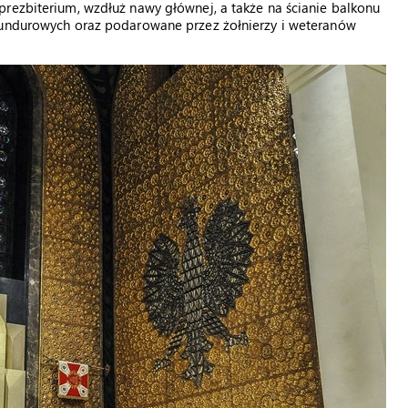
rezbiterium, wzdłuż nawy głównej, a także na ścianie balkonu
 mundurowych oraz podarowane przez żołnierzy i weteranów