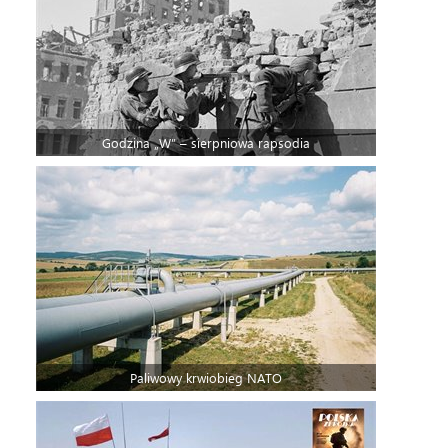
Godzina „W” – sierpniowa rapsodia
Paliwowy krwiobieg NATO