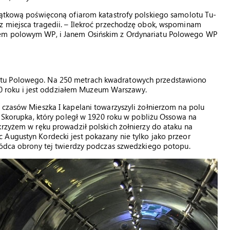
miątkową poświęconą ofiarom katastrofy polskiego samolotu Tu-
z miejsca tragedii. – Ilekroć przechodzę obok, wspominam
zem polowym WP, i Janem Osińskim z Ordynariatu Polowego WP
atu Polowego. Na 250 metrach kwadratowych przedstawiono
2010 roku i jest oddziałem Muzeum Warszawy.
 czasów Mieszka I kapelani towarzyszyli żołnierzom na polu
cy Skorupka, który poległ w 1920 roku w pobliżu Ossowa na
krzyżem w ręku prowadził polskich żołnierzy do ataku na
 Augustyn Kordecki jest pokazany nie tylko jako przeor
owódca obrony tej twierdzy podczas szwedzkiego potopu.