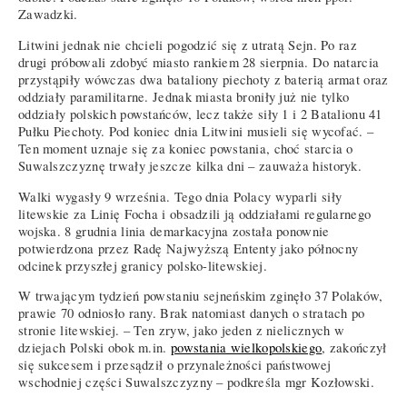
Zawadzki.
Litwini jednak nie chcieli pogodzić się z utratą Sejn. Po raz
drugi próbowali zdobyć miasto rankiem 28 sierpnia. Do natarcia
przystąpiły wówczas dwa bataliony piechoty z baterią armat oraz
oddziały paramilitarne. Jednak miasta broniły już nie tylko
oddziały polskich powstańców, lecz także siły 1 i 2 Batalionu 41
Pułku Piechoty. Pod koniec dnia Litwini musieli się wycofać. –
Ten moment uznaje się za koniec powstania, choć starcia o
Suwalszczyznę trwały jeszcze kilka dni – zauważa historyk.
Walki wygasły 9 września. Tego dnia Polacy wyparli siły
litewskie za Linię Focha i obsadzili ją oddziałami regularnego
wojska. 8 grudnia linia demarkacyjna została ponownie
potwierdzona przez Radę Najwyższą Ententy jako północny
odcinek przyszłej granicy polsko-litewskiej.
W trwającym tydzień powstaniu sejneńskim zginęło 37 Polaków,
prawie 70 odniosło rany. Brak natomiast danych o stratach po
stronie litewskiej. – Ten zryw, jako jeden z nielicznych w
dziejach Polski obok m.in.
powstania wielkopolskiego
, zakończył
się sukcesem i przesądził o przynależności państwowej
wschodniej części Suwalszczyzny – podkreśla mgr Kozłowski.