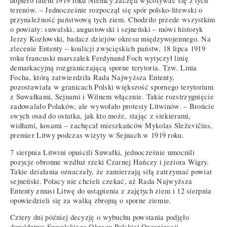
dopiero latem 1919 roku Niemcy zaczęli wycofywać się z tych
terenów. – Jednocześnie rozpoczął się spór polsko-litewski o
przynależność państwową tych ziem. Chodziło przede wszystkim
o powiaty: suwalski, augustowski i sejneński – mówi historyk
Jerzy Kozłowski, badacz dziejów okresu międzywojennego. Na
zlecenie Ententy – koalicji zwycięskich państw, 18 lipca 1919
roku francuski marszałek Ferdynand Foch wytyczył linię
demarkacyjną rozgraniczającą sporne terytoria. Tzw. Linia
Focha, którą zatwierdziła Rada Najwyższa Ententy,
pozostawiała w granicach Polski większość spornego terytorium
z Suwałkami, Sejnami i Wilnem włącznie. Takie rozstrzygnięcie
zadowalało Polaków, ale wywołało protesty Litwinów. – Brońcie
swych osad do ostatka, jak kto może, stając z siekierami,
widłami, kosami – zachęcał mieszkańców Mykolas Sleževičius,
premier Litwy podczas wizyty w Sejnach w 1919 roku.
7 sierpnia Litwini opuścili Suwałki, jednocześnie umocnili
pozycje obronne wzdłuż rzeki Czarnej Hańczy i jeziora Wigry.
Takie działania oznaczały, że zamierzają siłą zatrzymać powiat
sejneński. Polacy nie chcieli czekać, aż Rada Najwyższa
Ententy zmusi Litwę do ustąpienia z zajętych ziem i 12 sierpnia
opowiedzieli się za walką zbrojną o sporne ziemie.
Cztery dni później decyzję o wybuchu powstania podjęło
dowództwo Suwalskiego Okręgu Polskiej Organizacji