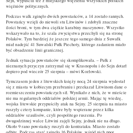
Sejn, wypuścili też z miejskiego więzienia wszystkich polskich
więźniów politycznych.
Podczas walk zginęło dwóch powstańców, a 14 zostało rannych.
Powstańcy wzięli do niewoli stu Litwinów i zdobyli znaczne
ilości broni, w tym dwa ciężkie karabiny maszynowe. Wszystko
wskazywało na to, że szala zwycięstwa przechyli się na stronę
Polaków. Tym bardziej że jeszcze tego samego dnia z Suwałk
miał nadejść 41 Suwalski Pułk Piechoty, którego zadaniem miało
być obsadzenie linii granicznej.
Jednak sytuacja powstańców się skomplikowała. – Pułk z
nieznanych przyczyn zatrzymał się w Krasnopolu i do Sejn dotarł
dopiero pod wieczór 25 sierpnia – mówi Kozłowski.
Tymczasem jeden z litewskich księży nocą 24 sierpnia wydostał
się z miasta w kobiecym przebraniu i przekazał Litwinom dane o
rozmieszczeniu powstańczych sił. Wynikało z nich, że w mieście
nie ma regularnych oddziałów polskiej armii. Mając tę wiedzę,
wojska litewskie przypuściły atak na Sejny. 25 sierpnia na miasto
ruszyły cztery kompanie, które były wspierane przez kilka
oddziałów szaulisów, czyli pospolitego ruszenia. Po
dwugodzinnej walce Litwini zajęli Sejny, jednak nie na długo.
Około 9 rano powstańcy ruszyli do kontrataku. Miasto zostało
odbite. Podczas starć zginęło 16 Polaków, wśród nich ppor.