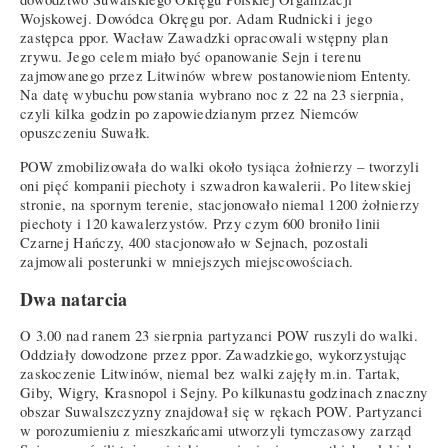
Wojskowej. Dowódca Okręgu por. Adam Rudnicki i jego
zastępca ppor. Wacław Zawadzki opracowali wstępny plan
zrywu. Jego celem miało być opanowanie Sejn i terenu
zajmowanego przez Litwinów wbrew postanowieniom Ententy.
Na datę wybuchu powstania wybrano noc z 22 na 23 sierpnia,
czyli kilka godzin po zapowiedzianym przez Niemców
opuszczeniu Suwałk.
POW zmobilizowała do walki około tysiąca żołnierzy – tworzyli
oni pięć kompanii piechoty i szwadron kawalerii. Po litewskiej
stronie, na spornym terenie, stacjonowało niemal 1200 żołnierzy
piechoty i 120 kawalerzystów. Przy czym 600 broniło linii
Czarnej Hańczy, 400 stacjonowało w Sejnach, pozostali
zajmowali posterunki w mniejszych miejscowościach.
Dwa natarcia
O 3.00 nad ranem 23 sierpnia partyzanci POW ruszyli do walki.
Oddziały dowodzone przez ppor. Zawadzkiego, wykorzystując
zaskoczenie Litwinów, niemal bez walki zajęły m.in. Tartak,
Giby, Wigry, Krasnopol i Sejny. Po kilkunastu godzinach znaczny
obszar Suwalszczyzny znajdował się w rękach POW. Partyzanci
w porozumieniu z mieszkańcami utworzyli tymczasowy zarząd