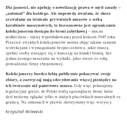
Dla jasności, nie apeluję o nowelizację prawa w myśl zasady –
„automat” dla każdego. Ale naprawdę uważam, że skoro
zezwalamy na istnienie prywatnych muzeów z setką
karabinów maszynowych, to bezsensowne jest ograniczanie
kolekcjonerom dostępu do broni zabytkowej
– mocno
podkreślam – takiej wyprodukowanej przed końcem 1945 roku.
Przecież zwykłych kolekcjonerów można objąć takimi samymi
restrykcjami i wymaganiami bezpieczeństwa, jakie muszą
spełnić osoby starające się o koncesję na handel bronią, bez
jednoczesnego narażania na wydatki, jakie niesie ze sobą
prowadzenie firmy zbrojeniowej.
Kolekcjonerzy bardzo lubią publicznie pokazywać swoje
zbiory, a zazwyczaj mają zdecydowanie więcej pieniędzy na
ich tworzenie niż państwowe muzea.
Gdy więc poluzujemy
legislacyjny gorset, do Polski trafią egzemplarze broni, które
dziś możemy oglądać tylko w dużych placówkach muzealnych za
granicą. Na zmianach w prawie skorzystamy więc wszyscy.
Krzysztof Wilewski