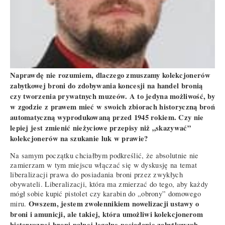
Naprawdę nie rozumiem, dlaczego zmuszamy kolekcjonerów
zabytkowej broni do zdobywania koncesji na handel bronią
czy tworzenia prywatnych muzeów. A to jedyna możliwość, by
w zgodzie z prawem mieć w swoich zbiorach historyczną broń
automatyczną wyprodukowaną przed 1945 rokiem. Czy nie
lepiej jest zmienić nieżyciowe przepisy niż „skazywać”
kolekcjonerów na szukanie luk w prawie?
Na samym początku chciałbym podkreślić, że absolutnie nie
zamierzam w tym miejscu włączać się w dyskusję na temat
liberalizacji prawa do posiadania broni przez zwykłych
obywateli. Liberalizacji, która ma zmierzać do tego, aby każdy
mógł sobie kupić pistolet czy karabin do „obrony” domowego
Owszem, jestem zwolennikiem nowelizacji ustawy o
miru.
broni i amunicji, ale takiej, która umożliwi kolekcjonerom
historycznej broni palnej legalne posiadanie zabytkowych,