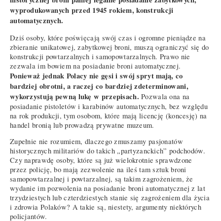
wyprodukowanych przed 1945 rokiem, konstrukcji
automatycznych.
Dziś osoby, które poświęcają swój czas i ogromne pieniądze na
zbieranie unikatowej, zabytkowej broni, muszą ograniczyć się do
konstrukcji powtarzalnych i samopowtarzalnych. Prawo nie
zezwala im bowiem na posiadanie broni automatycznej.
Ponieważ jednak Polacy nie gęsi i swój spryt mają, co
bardziej obrotni, a raczej co bardziej zdeterminowani,
wykorzystują pewną lukę w przepisach.
Pozwala ona na
posiadanie pistoletów i karabinów automatycznych, bez względu
na rok produkcji, tym osobom, które mają licencję (koncesję) na
handel bronią lub prowadzą prywatne muzeum.
Zupełnie nie rozumiem, dlaczego zmuszamy pasjonatów
historycznych militariów do takich „partyzanckich” podchodów.
Czy naprawdę osoby, które są już wielokrotnie sprawdzone
przez policję, bo mają zezwolenie na ileś tam sztuk broni
samopowtarzalnej i powtarzalnej, są takim zagrożeniem, że
wydanie im pozwolenia na posiadanie broni automatycznej z lat
trzydziestych lub czterdziestych stanie się zagrożeniem dla życia
i zdrowia Polaków? A takie są, niestety, argumenty niektórych
policjantów.