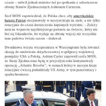
czasie – mówił jednak minister tuż po spotkaniu z sekretarzem
obrony Stanów Zjednoczonych Ashtonem Carterem.
Szef MON zapowiedział, że Polska chce, aby
amerykańskie
baterie Patriot
stacjonowały w naszym kraju na stałe, a nie tylko
rotacyjnie do czasu dostarczenia kupionych wyrzutni. – Zależy
nam na wsparciu najsilniejszego partnera na świecie, który nie
boi się Iskanderów, bo wydaje na obronę więcej niż wszystkie
inne państwa świata razem – dodawał.
Dwudniowa wizyta wicepremiera w Waszyngtonie była również
okazją do omówienia dotychczasowej współpracy wojskowej
pomiędzy USA a Polską. Ashton Carter zapewnił szefa MON,
że Stany Zjednoczone będą w przyszłym roku kontynuowały
operację „Atlantic Resolve”, w ramach której w naszym kraju
rotacyjnie ćwiczą pododdziały US Army, w tym pancerniacy i
spadochroniarze.