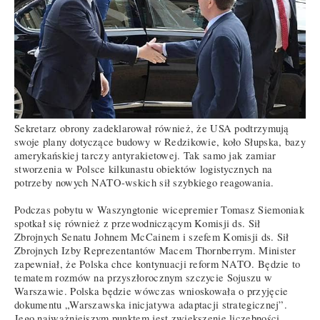
Sekretarz obrony zadeklarował również, że USA podtrzymują
swoje plany dotyczące budowy w Redzikowie, koło Słupska, bazy
amerykańskiej tarczy antyrakietowej. Tak samo jak zamiar
stworzenia w Polsce kilkunastu obiektów logistycznych na
potrzeby nowych NATO-wskich sił szybkiego reagowania.
Podczas pobytu w Waszyngtonie wicepremier Tomasz Siemoniak
spotkał się również z przewodniczącym Komisji ds. Sił
Zbrojnych Senatu Johnem McCainem i szefem Komisji ds. Sił
Zbrojnych Izby Reprezentantów Macem Thornberrym. Minister
zapewniał, że Polska chce kontynuacji reform NATO. Będzie to
tematem rozmów na przyszłorocznym szczycie Sojuszu w
Warszawie. Polska będzie wówczas wnioskowała o przyjęcie
dokumentu „Warszawska inicjatywa adaptacji strategicznej”.
Jego najważniejszym punktem jest zwiększenie liczebności