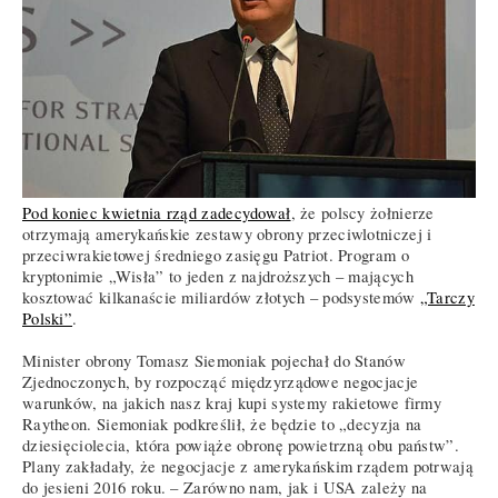
Pod koniec kwietnia rząd zadecydował
, że polscy żołnierze
otrzymają amerykańskie zestawy obrony przeciwlotniczej i
przeciwrakietowej średniego zasięgu Patriot. Program o
kryptonimie „Wisła” to jeden z najdroższych – mających
kosztować kilkanaście miliardów złotych – podsystemów
„Tarczy
Polski”
.
Minister obrony Tomasz Siemoniak pojechał do Stanów
Zjednoczonych, by rozpocząć międzyrządowe negocjacje
warunków, na jakich nasz kraj kupi systemy rakietowe firmy
Raytheon. Siemoniak podkreślił, że będzie to „decyzja na
dziesięciolecia, która powiąże obronę powietrzną obu państw”.
Plany zakładały, że negocjacje z amerykańskim rządem potrwają
do jesieni 2016 roku. – Zarówno nam, jak i USA zależy na