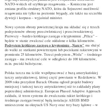
NATO-wskich sił szybkiego reagowania. – Konieczna jest
zmiana profilu struktury NATO, która da Sojuszowi możliwość
reagowania nie tylko na poziomie brygady, ale także na szczeblu
dywizji i korpusu – wyjaśniał minister.
Nowy system obrony powietrznej kraju ma składać się z trzech
podsystemów obrony przeciwlotniczej i przeciwrakietowej.
Pierwszy – bardzo krótkiego zasięgu o kryptonimie „Pilica” –
będzie w stanie zwalczać cele oddalone o kilka kilometrów.
Podsystem krótkiego zasięgu o kryptonimie „Narew”
ma służyć
do walki ze statkami powietrznymi lub pociskami rakietowymi w
promieniu 25 kilometrów. Trzeci podsystem „Wisła” – średniego
zasięgu – ma zwalczać cele w odległości do 100 kilometrów,
m.in. pociski balistyczne.
Polska tarcza ma ściśle współpracować z bazą amerykańskiej
tarczy antyrakietowej, której część powstanie w Redzikowie. W
2009 roku prezydent Barack Obama ogłosił projekt budowy
mniejszej i tańszej tarczy antyrakietowej niż to zakładały plany
poprzedniej administracji. European Phased Adaptive Approach
zakłada, iż trzon systemu do zwalczania rakiet krótkiego i
średniego zasięgu tworzyć będą instalacje AEGIS BMD
umieszczone na okrętach US Navy oraz trzy bazy lądowe – w