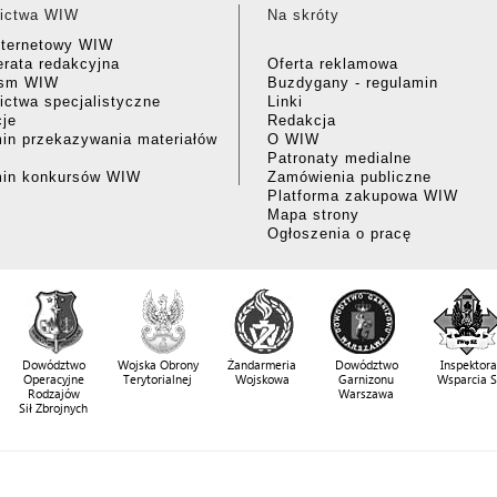
ictwa WIW
Na skróty
nternetowy WIW
rata redakcyjna
Oferta reklamowa
ism WIW
Buzdygany - regulamin
ctwa specjalistyczne
Linki
cje
Redakcja
in przekazywania materiałów
O WIW
Patronaty medialne
min konkursów WIW
Zamówienia publiczne
Platforma zakupowa WIW
Mapa strony
Ogłoszenia o pracę
Dowództwo
Wojska Obrony
Żandarmeria
Dowództwo
Inspektora
Operacyjne
Terytorialnej
Wojskowa
Garnizonu
Wsparcia 
Rodzajów
Warszawa
Sił Zbrojnych