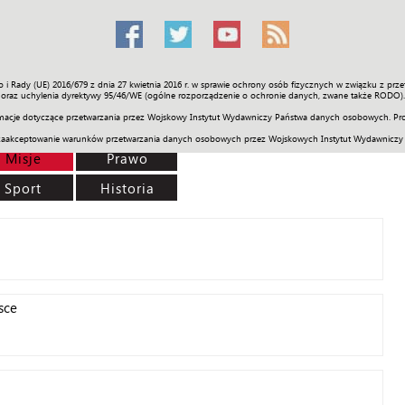
o i Rady (UE) 2016/679 z dnia 27 kwietnia 2016 r. w sprawie ochrony osób fizycznych w związku z 
Świat
Społeczność
Sport
Historia
Galerie
Wideo
ENGLI
oraz uchylenia dyrektywy 95/46/WE (ogólne rozporządzenie o ochronie danych, zwane także RODO).
acje dotyczące przetwarzania przez Wojskowy Instytut Wydawniczy Państwa danych osobowych. Pro
zaakceptowanie warunków przetwarzania danych osobowych przez Wojskowych Instytut Wydawniczy
Misje
Prawo
Sport
Historia
sce