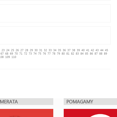
23
24
25
26
27
28
29
30
31
32
33
34
35
36
37
38
39
40
41
42
43
44
45
67
68
69
70
71
72
73
74
75
76
77
78
79
80
81
82
83
84
85
86
87
88
89
108
109
110
UMERATA
POMAGAMY