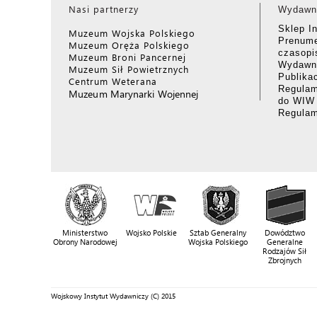
Nasi partnerzy
Wydawn
Sklep I
Muzeum Wojska Polskiego
Prenume
Muzeum Oręża Polskiego
czasop
Muzeum Broni Pancernej
Wydawni
Muzeum Sił Powietrznych
Publika
Centrum Weterana
Regulam
Muzeum Marynarki Wojennej
do WIW
Regula
Ministerstwo
Wojsko Polskie
Sztab Generalny
Dowództwo
Obrony Narodowej
Wojska Polskiego
Generalne
Rodzajów Sił
Zbrojnych
Wojskowy Instytut Wydawniczy (C) 2015