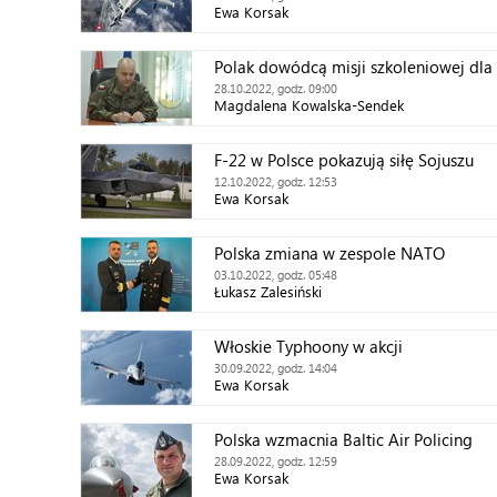
Ewa Korsak
Polak dowódcą misji szkoleniowej dla 
28.10.2022, godz. 09:00
Magdalena Kowalska-Sendek
F-22 w Polsce pokazują siłę Sojuszu
12.10.2022, godz. 12:53
Ewa Korsak
Polska zmiana w zespole NATO
03.10.2022, godz. 05:48
Łukasz Zalesiński
Włoskie Typhoony w akcji
30.09.2022, godz. 14:04
Ewa Korsak
Polska wzmacnia Baltic Air Policing
28.09.2022, godz. 12:59
Ewa Korsak