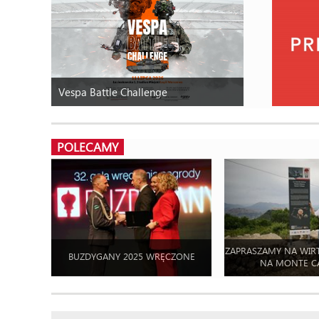
Vespa Battle Challenge
POLECAMY
ZAPRASZAMY NA WIR
BUZDYGANY 2025 WRĘCZONE
NA MONTE C