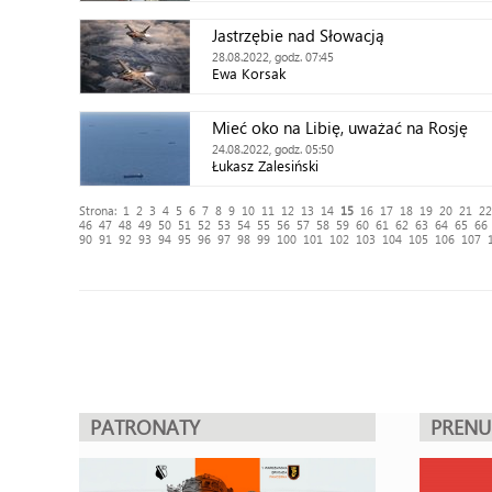
Jastrzębie nad Słowacją
28.08.2022, godz. 07:45
Ewa Korsak
Mieć oko na Libię, uważać na Rosję
24.08.2022, godz. 05:50
Łukasz Zalesiński
Strona:
1
2
3
4
5
6
7
8
9
10
11
12
13
14
15
16
17
18
19
20
21
22
46
47
48
49
50
51
52
53
54
55
56
57
58
59
60
61
62
63
64
65
66
90
91
92
93
94
95
96
97
98
99
100
101
102
103
104
105
106
107
PATRONATY
PREN