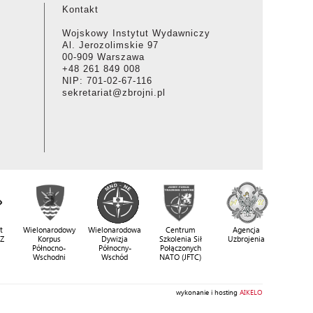
Kontakt
Wojskowy Instytut Wydawniczy
Al. Jerozolimskie 97
00-909 Warszawa
+48 261 849 008
NIP: 701-02-67-116
sekretariat@zbrojni.pl
t
Wielonarodowy
Wielonarodowa
Centrum
Agencja
SZ
Korpus
Dywizja
Szkolenia Sił
Uzbrojenia
Północno-
Północny-
Połączonych
Wschodni
Wschód
NATO (JFTC)
wykonanie i hosting
AIKELO