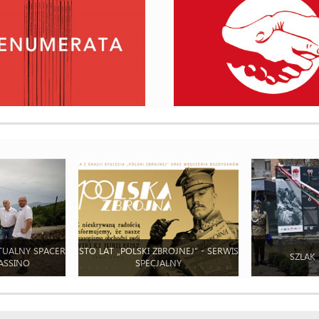
TUALNY SPACER
STO LAT „POLSKI ZBROJNEJ” - SERWIS
SZLAK
ASSINO
SPECJALNY