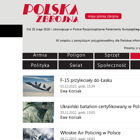
moja polska zbrojna
Od 25 maja 2018 r. obowiązuje w Polsce Rozporządzenie Parlamentu Europejskieg
Armia
Poligon
Sprzęt
Misje
Polityka
Prawo
W związku z powyższym przygotowaliśmy dla Państwa inform
Prosimy o 
Armia
Poligon
Sprzęt
Polityka
Świat
Społeczność
F-15 przyleciały do Łasku
01.12.2022, godz. 15:39
Ewa Korsak
Ukraiński batalion certyfikowany w Pol
30.11.2022, godz. 13:05
Ewa Korsak
Włoskie Air Policing w Polsce
08.11.2022, godz. 16:43