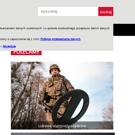
przetwarzaniem danych osobowych i w sprawie swobodnego przepływu takich danych
SH
SKLEP
Jednodniówki
Praca w WIW
simy o zapoznanie się z nimi:
Polityka przetwarzania danych
.
 –
Akceptuję
POLECAMY
Lubawa wyposaży saperów