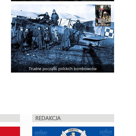
Trudne początki polskich bombowców
REDAKCJA