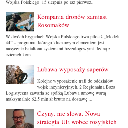
Wojska Polskiego. 15 sierpnia po raz pierwsz...
Kompania dronów zamiast
Rosomaków
W dwóch brygadach Wojska Polskiego trwa pilotaż „Modelu
44” – programu, którego kluczowym elementem jest
nasycenie batalionu systemami bezzałogowymi. Jedną z
czterech kom...
Lubawa wyposaży saperów
Kolejne wyposażenie trafi do oddziałów
wojsk inżynieryjnych. 2 Regionalna Baza
Logistyczna zawarła ze spółką Lubawa umowę wartą
maksymalnie 62,5 mln zł brutto na dostawę ...
Czyny, nie słowa. Nowa
strategia UE wobec rosyjskich