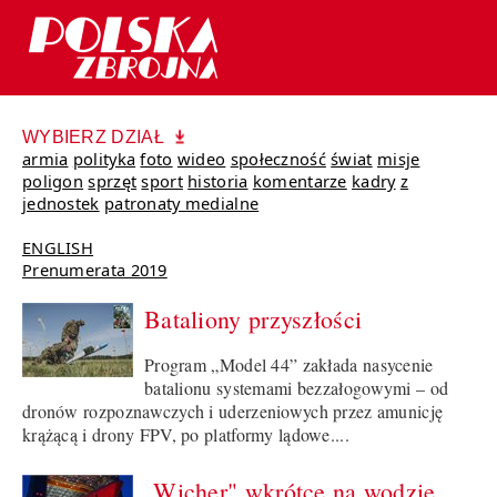
WYBIERZ DZIAŁ
armia
polityka
foto
wideo
społeczność
świat
misje
poligon
sprzęt
sport
historia
komentarze
kadry
z
jednostek
patronaty medialne
ENGLISH
Prenumerata 2019
Bataliony przyszłości
Program „Model 44” zakłada nasycenie
batalionu systemami bezzałogowymi – od
dronów rozpoznawczych i uderzeniowych przez amunicję
krążącą i drony FPV, po platformy lądowe....
„Wicher" wkrótce na wodzie