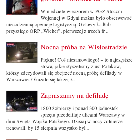
W niedzielę wieczorem w PGZ Stoczni
Wojennej w Gdyni można było obserwować
niecodzienną operację logistyczną. Gotowy kadłub
przyszłego ORP „Wicher”, pierwszej z trzech fr...
Nocna próba na Wisłostradzie
Piękne! Coś niesamowitego! – to najczęstsze
słowa, jakie słyszeliśmy z ust Polaków,
którzy zdecydowali się obejrzeć nocną próbę defilady w
Warszawie. Okazało się także, ż...
Zapraszamy na defiladę
1800 żołnierzy i ponad 300 jednostek
sprzętu przedefiluje ulicami Warszawy w
dniu Święta Wojska Polskiego. Dzisiaj w nocy żołnierze
trenowali, by 15 sierpnia wszystko był...