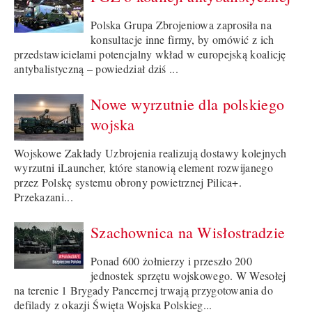
Polska Grupa Zbrojeniowa zaprosiła na
konsultacje inne firmy, by omówić z ich
przedstawicielami potencjalny wkład w europejską koalicję
antybalistyczną – powiedział dziś ...
Nowe wyrzutnie dla polskiego
wojska
Wojskowe Zakłady Uzbrojenia realizują dostawy kolejnych
wyrzutni iLauncher, które stanowią element rozwijanego
przez Polskę systemu obrony powietrznej Pilica+.
Przekazani...
Szachownica na Wisłostradzie
Ponad 600 żołnierzy i przeszło 200
jednostek sprzętu wojskowego. W Wesołej
na terenie 1 Brygady Pancernej trwają przygotowania do
defilady z okazji Święta Wojska Polskieg...