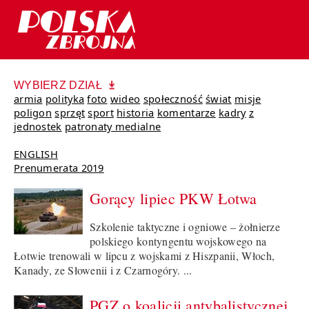
WYBIERZ DZIAŁ
armia
polityka
foto
wideo
społeczność
świat
misje
poligon
sprzęt
sport
historia
komentarze
kadry
z
jednostek
patronaty medialne
ENGLISH
Prenumerata 2019
Gorący lipiec PKW Łotwa
Szkolenie taktyczne i ogniowe – żołnierze
polskiego kontyngentu wojskowego na
Łotwie trenowali w lipcu z wojskami z Hiszpanii, Włoch,
Kanady, ze Słowenii i z Czarnogóry. ...
PGZ o koalicji antybalistycznej