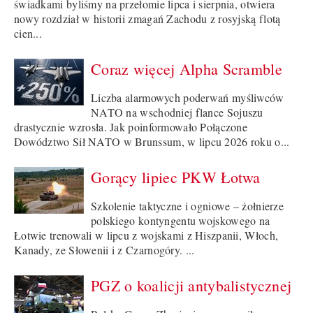
świadkami byliśmy na przełomie lipca i sierpnia, otwiera
nowy rozdział w historii zmagań Zachodu z rosyjską flotą
cien...
Coraz więcej Alpha Scramble
Liczba alarmowych poderwań myśliwców
NATO na wschodniej flance Sojuszu
drastycznie wzrosła. Jak poinformowało Połączone
Dowództwo Sił NATO w Brunssum, w lipcu 2026 roku o...
Gorący lipiec PKW Łotwa
Szkolenie taktyczne i ogniowe – żołnierze
polskiego kontyngentu wojskowego na
Łotwie trenowali w lipcu z wojskami z Hiszpanii, Włoch,
Kanady, ze Słowenii i z Czarnogóry. ...
PGZ o koalicji antybalistycznej