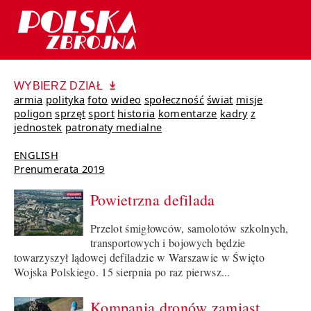
WYBIERZ DZIAŁ
armia
polityka
foto
wideo
społeczność
świat
misje
poligon
sprzęt
sport
historia
komentarze
kadry
z
jednostek
patronaty medialne
ENGLISH
Prenumerata 2019
Powietrzna defilada
Przelot śmigłowców, samolotów szkolnych,
transportowych i bojowych będzie
towarzyszył lądowej defiladzie w Warszawie w Święto
Wojska Polskiego. 15 sierpnia po raz pierwsz...
Kompania dronów zamiast