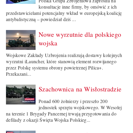
Polska Grupa Zbrojeniowa zaprosiła na
konsultacje inne firmy, by omówić z ich
przedstawicielami potencjalny wkład w europejską koalicję
antybalistyczną – powiedział dziś ...
Nowe wyrzutnie dla polskiego
wojska
Wojskowe Zakłady Uzbrojenia realizują dostawy kolejnych
wyrzutni iLauncher, które stanowią element rozwijanego
przez Polskę systemu obrony powietrznej Pilica+.
Przekazani...
Szachownica na Wisłostradzie
Ponad 600 żołnierzy i przeszło 200
jednostek sprzętu wojskowego. W Wesołej
na terenie 1 Brygady Pancernej trwają przygotowania do
defilady z okazji Święta Wojska Polskieg...