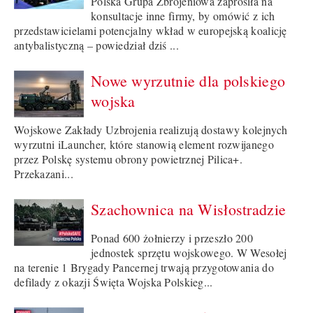
Polska Grupa Zbrojeniowa zaprosiła na
konsultacje inne firmy, by omówić z ich
przedstawicielami potencjalny wkład w europejską koalicję
antybalistyczną – powiedział dziś ...
Nowe wyrzutnie dla polskiego
wojska
Wojskowe Zakłady Uzbrojenia realizują dostawy kolejnych
wyrzutni iLauncher, które stanowią element rozwijanego
przez Polskę systemu obrony powietrznej Pilica+.
Przekazani...
Szachownica na Wisłostradzie
Ponad 600 żołnierzy i przeszło 200
jednostek sprzętu wojskowego. W Wesołej
na terenie 1 Brygady Pancernej trwają przygotowania do
defilady z okazji Święta Wojska Polskieg...