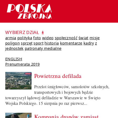
WYBIERZ DZIAŁ
armia
polityka
foto
wideo
społeczność
świat
misje
poligon
sprzęt
sport
historia
komentarze
kadry
z
jednostek
patronaty medialne
ENGLISH
Prenumerata 2019
Powietrzna defilada
Przelot śmigłowców, samolotów szkolnych,
transportowych i bojowych będzie
towarzyszył lądowej defiladzie w Warszawie w Święto
Wojska Polskiego. 15 sierpnia po raz pierwsz...
Kompania dronów zamiast