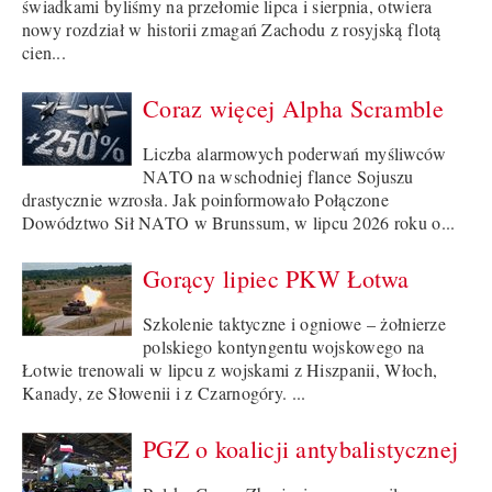
świadkami byliśmy na przełomie lipca i sierpnia, otwiera
nowy rozdział w historii zmagań Zachodu z rosyjską flotą
cien...
Coraz więcej Alpha Scramble
Liczba alarmowych poderwań myśliwców
NATO na wschodniej flance Sojuszu
drastycznie wzrosła. Jak poinformowało Połączone
Dowództwo Sił NATO w Brunssum, w lipcu 2026 roku o...
Gorący lipiec PKW Łotwa
Szkolenie taktyczne i ogniowe – żołnierze
polskiego kontyngentu wojskowego na
Łotwie trenowali w lipcu z wojskami z Hiszpanii, Włoch,
Kanady, ze Słowenii i z Czarnogóry. ...
PGZ o koalicji antybalistycznej