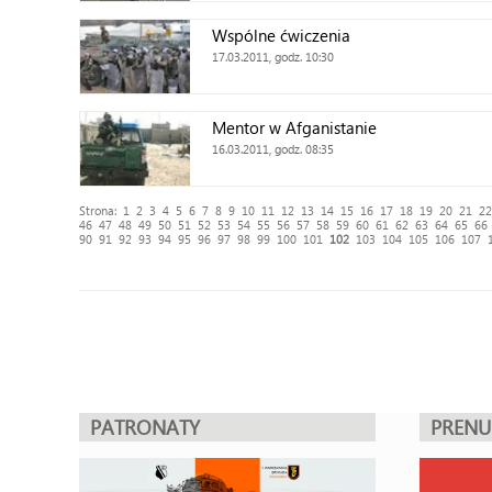
Wspólne ćwiczenia
17.03.2011, godz. 10:30
Mentor w Afganistanie
16.03.2011, godz. 08:35
Strona:
1
2
3
4
5
6
7
8
9
10
11
12
13
14
15
16
17
18
19
20
21
22
46
47
48
49
50
51
52
53
54
55
56
57
58
59
60
61
62
63
64
65
66
90
91
92
93
94
95
96
97
98
99
100
101
102
103
104
105
106
107
PATRONATY
PREN