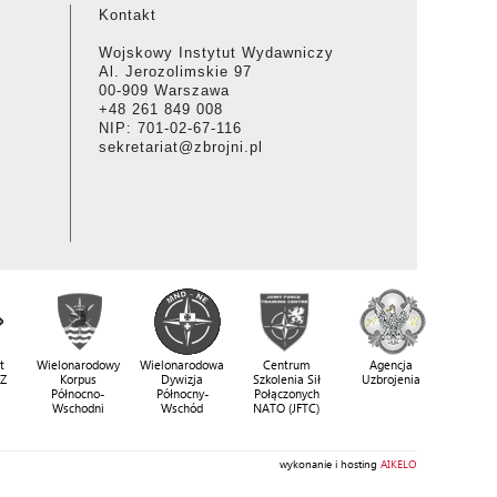
Kontakt
Wojskowy Instytut Wydawniczy
Al. Jerozolimskie 97
00-909 Warszawa
+48 261 849 008
NIP: 701-02-67-116
sekretariat@zbrojni.pl
t
Wielonarodowy
Wielonarodowa
Centrum
Agencja
SZ
Korpus
Dywizja
Szkolenia Sił
Uzbrojenia
Północno-
Północny-
Połączonych
Wschodni
Wschód
NATO (JFTC)
wykonanie i hosting
AIKELO