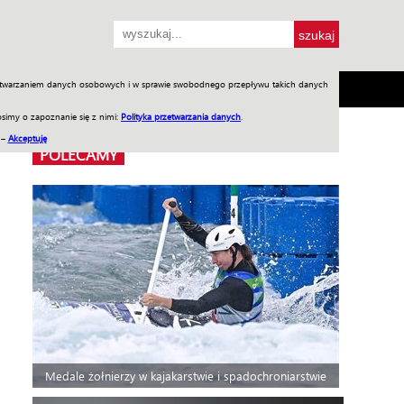
przetwarzaniem danych osobowych i w sprawie swobodnego przepływu takich danych
SH
SKLEP
Jednodniówki
Praca w WIW
simy o zapoznanie się z nimi:
Polityka przetwarzania danych
.
 –
Akceptuję
POLECAMY
Medale żołnierzy w kajakarstwie i spadochroniarstwie