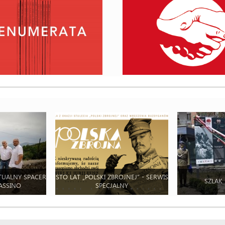
TUALNY SPACER
STO LAT „POLSKI ZBROJNEJ” - SERWIS
SZLAK
ASSINO
SPECJALNY