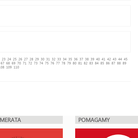
23
24
25
26
27
28
29
30
31
32
33
34
35
36
37
38
39
40
41
42
43
44
45
67
68
69
70
71
72
73
74
75
76
77
78
79
80
81
82
83
84
85
86
87
88
89
108
109
110
UMERATA
POMAGAMY