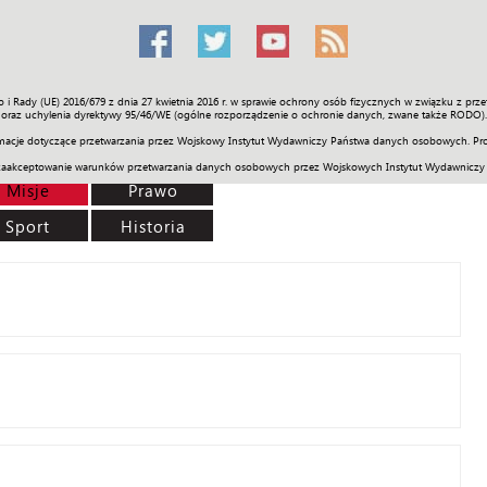
o i Rady (UE) 2016/679 z dnia 27 kwietnia 2016 r. w sprawie ochrony osób fizycznych w związku z 
Świat
Społeczność
Sport
Historia
Galerie
Wideo
ENGLI
oraz uchylenia dyrektywy 95/46/WE (ogólne rozporządzenie o ochronie danych, zwane także RODO).
acje dotyczące przetwarzania przez Wojskowy Instytut Wydawniczy Państwa danych osobowych. Pro
zaakceptowanie warunków przetwarzania danych osobowych przez Wojskowych Instytut Wydawniczy
Misje
Prawo
Sport
Historia