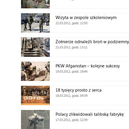
Wizyta w zespole szkoleniowym
22.03.2011, godz. 12:50
Żołnierze odnaleźli broń w podziemn
21.03.2011, godz. 13:11
PKW Afganistan – kolejne sukcesy
19.03.2011, godz. 19:46
18 tysięcy prosto z serca
18.03.2011, godz. 09:39
Polacy zlikwidowali talibską fabrykę
17.03.2011, godz. 12:39