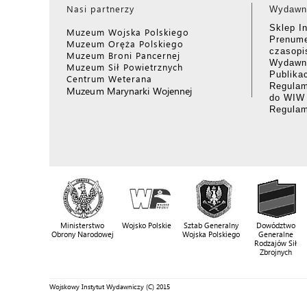
Nasi partnerzy
Wydawn
Sklep I
Muzeum Wojska Polskiego
Prenume
Muzeum Oręża Polskiego
czasop
Muzeum Broni Pancernej
Wydawni
Muzeum Sił Powietrznych
Publika
Centrum Weterana
Regulam
Muzeum Marynarki Wojennej
do WIW
Regula
Ministerstwo
Wojsko Polskie
Sztab Generalny
Dowództwo
Obrony Narodowej
Wojska Polskiego
Generalne
Rodzajów Sił
Zbrojnych
Wojskowy Instytut Wydawniczy (C) 2015