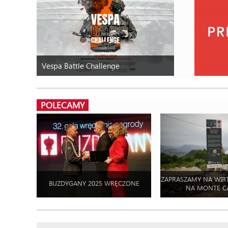
Vespa Battle Challenge
POLECAMY
ZAPRASZAMY NA WIR
BUZDYGANY 2025 WRĘCZONE
NA MONTE C