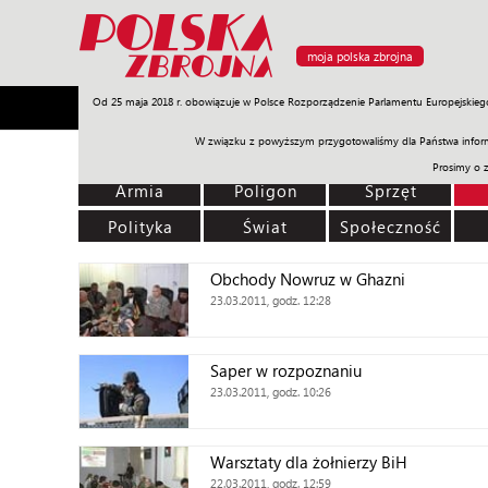
moja polska zbrojna
Od 25 maja 2018 r. obowiązuje w Polsce Rozporządzenie Parlamentu Europejskieg
Armia
Poligon
Sprzęt
Misje
Polityka
Prawo
W związku z powyższym przygotowaliśmy dla Państwa inform
Prosimy o 
Armia
Poligon
Sprzęt
Polityka
Świat
Społeczność
Obchody Nowruz w Ghazni
23.03.2011, godz. 12:28
Saper w rozpoznaniu
23.03.2011, godz. 10:26
Warsztaty dla żołnierzy BiH
22.03.2011, godz. 12:59