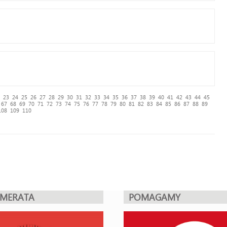
23
24
25
26
27
28
29
30
31
32
33
34
35
36
37
38
39
40
41
42
43
44
45
67
68
69
70
71
72
73
74
75
76
77
78
79
80
81
82
83
84
85
86
87
88
89
108
109
110
UMERATA
POMAGAMY