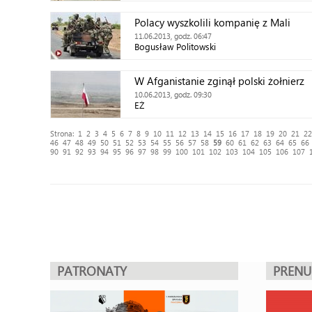
Polacy wyszkolili kompanię z Mali
11.06.2013, godz. 06:47
Bogusław Politowski
W Afganistanie zginął polski żołnierz
10.06.2013, godz. 09:30
EŻ
Strona:
1
2
3
4
5
6
7
8
9
10
11
12
13
14
15
16
17
18
19
20
21
22
46
47
48
49
50
51
52
53
54
55
56
57
58
59
60
61
62
63
64
65
66
90
91
92
93
94
95
96
97
98
99
100
101
102
103
104
105
106
107
PATRONATY
PREN