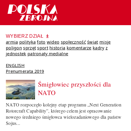
WYBIERZ DZIAŁ
armia
polityka
foto
wideo
społeczność
świat
misje
poligon
sprzęt
sport
historia
komentarze
kadry
z
jednostek
patronaty medialne
ENGLISH
Prenumerata 2019
Śmigłowiec przyszłości dla
NATO
NATO rozpoczęło kolejny etap programu „Next Generation
Rotorcraft Capability”, którego celem jest opracowanie
nowego średniego śmigłowca wielozadaniowego dla państw
Sojus...