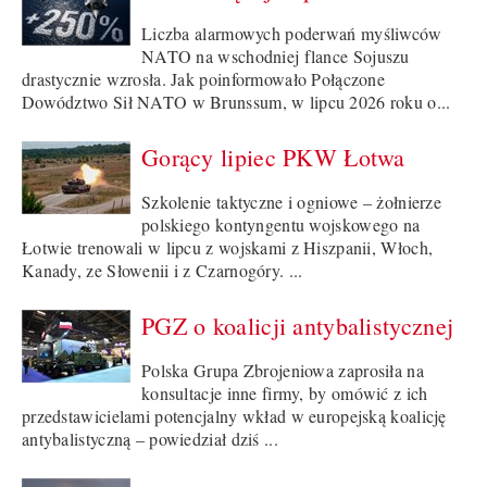
Liczba alarmowych poderwań myśliwców
NATO na wschodniej flance Sojuszu
drastycznie wzrosła. Jak poinformowało Połączone
Dowództwo Sił NATO w Brunssum, w lipcu 2026 roku o...
Gorący lipiec PKW Łotwa
Szkolenie taktyczne i ogniowe – żołnierze
polskiego kontyngentu wojskowego na
Łotwie trenowali w lipcu z wojskami z Hiszpanii, Włoch,
Kanady, ze Słowenii i z Czarnogóry. ...
PGZ o koalicji antybalistycznej
Polska Grupa Zbrojeniowa zaprosiła na
konsultacje inne firmy, by omówić z ich
przedstawicielami potencjalny wkład w europejską koalicję
antybalistyczną – powiedział dziś ...