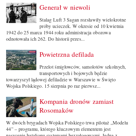
Generał w niewoli
Stalag Luft 3 Sagan rozsławiły wielokrotne
próby ucieczek. W okresie od 10 kwietnia
1942 do 25 marca 1944 roku administracja obozowa
odnotowała ich 262. Do historii przes...
Powietrzna defilada
Przelot śmigłowców, samolotów szkolnych,
transportowych i bojowych będzie
towarzyszył lądowej defiladzie w Warszawie w Święto
Wojska Polskiego. 15 sierpnia po raz pierwsz...
Kompania dronów zamiast
Rosomaków
W dwóch brygadach Wojska Polskiego trwa pilotaż „Modelu
44” – programu, którego kluczowym elementem jest
nasycenie batalionu systemami bezzałogowymi. Jedną z