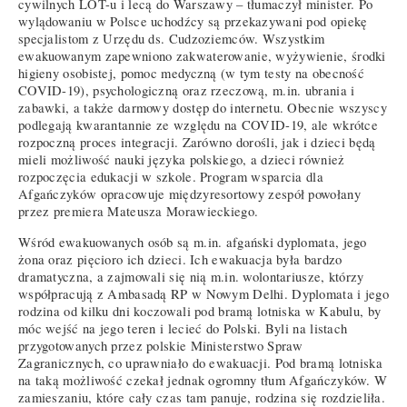
cywilnych LOT-u i lecą do Warszawy – tłumaczył minister. Po
wylądowaniu w Polsce uchodźcy są przekazywani pod opiekę
specjalistom z Urzędu ds. Cudzoziemców. Wszystkim
ewakuowanym zapewniono zakwaterowanie, wyżywienie, środki
higieny osobistej, pomoc medyczną (w tym testy na obecność
COVID-19), psychologiczną oraz rzeczową, m.in. ubrania i
zabawki, a także darmowy dostęp do internetu. Obecnie wszyscy
podlegają kwarantannie ze względu na COVID-19, ale wkrótce
rozpoczną proces integracji. Zarówno dorośli, jak i dzieci będą
mieli możliwość nauki języka polskiego, a dzieci również
rozpoczęcia edukacji w szkole. Program wsparcia dla
Afgańczyków opracowuje międzyresortowy zespół powołany
przez premiera Mateusza Morawieckiego.
Wśród ewakuowanych osób są m.in. afgański dyplomata, jego
żona oraz pięcioro ich dzieci. Ich ewakuacja była bardzo
dramatyczna, a zajmowali się nią m.in. wolontariusze, którzy
współpracują z Ambasadą RP w Nowym Delhi. Dyplomata i jego
rodzina od kilku dni koczowali pod bramą lotniska w Kabulu, by
móc wejść na jego teren i lecieć do Polski. Byli na listach
przygotowanych przez polskie Ministerstwo Spraw
Zagranicznych, co uprawniało do ewakuacji. Pod bramą lotniska
na taką możliwość czekał jednak ogromny tłum Afgańczyków. W
zamieszaniu, które cały czas tam panuje, rodzina się rozdzieliła.