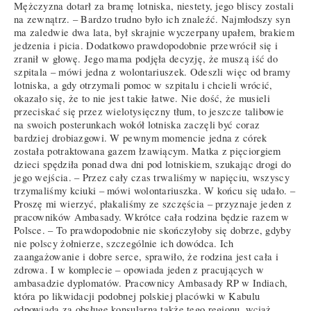
Mężczyzna dotarł za bramę lotniska, niestety, jego bliscy zostali
na zewnątrz. – Bardzo trudno było ich znaleźć. Najmłodszy syn
ma zaledwie dwa lata, był skrajnie wyczerpany upałem, brakiem
jedzenia i picia. Dodatkowo prawdopodobnie przewrócił się i
zranił w głowę. Jego mama podjęła decyzję, że muszą iść do
szpitala – mówi jedna z wolontariuszek. Odeszli więc od bramy
lotniska, a gdy otrzymali pomoc w szpitalu i chcieli wrócić,
okazało się, że to nie jest takie łatwe. Nie dość, że musieli
przeciskać się przez wielotysięczny tłum, to jeszcze talibowie
na swoich posterunkach wokół lotniska zaczęli być coraz
bardziej drobiazgowi. W pewnym momencie jedna z córek
została potraktowana gazem łzawiącym. Matka z pięciorgiem
dzieci spędziła ponad dwa dni pod lotniskiem, szukając drogi do
jego wejścia. – Przez cały czas trwaliśmy w napięciu, wszyscy
trzymaliśmy kciuki – mówi wolontariuszka. W końcu się udało. –
Proszę mi wierzyć, płakaliśmy ze szczęścia – przyznaje jeden z
pracowników Ambasady. Wkrótce cała rodzina będzie razem w
Polsce. – To prawdopodobnie nie skończyłoby się dobrze, gdyby
nie polscy żołnierze, szczególnie ich dowódca. Ich
zaangażowanie i dobre serce, sprawiło, że rodzina jest cała i
zdrowa. I w komplecie – opowiada jeden z pracujących w
ambasadzie dyplomatów. Pracownicy Ambasady RP w Indiach,
która po likwidacji podobnej polskiej placówki w Kabulu
odpowiada za obsługę konsularną także tego regionu, wciąż