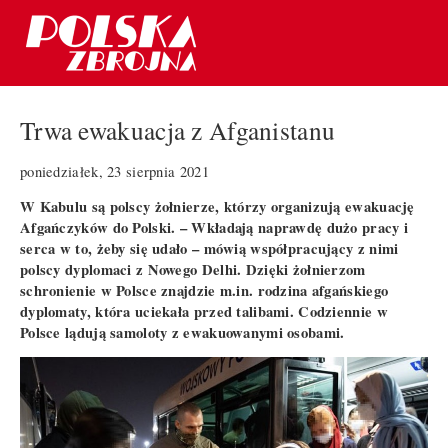
Trwa ewakuacja z Afganistanu
poniedziałek, 23 sierpnia 2021
W Kabulu są polscy żołnierze, którzy organizują ewakuację
Afgańczyków do Polski. – Wkładają naprawdę dużo pracy i
serca w to, żeby się udało – mówią współpracujący z nimi
polscy dyplomaci z Nowego Delhi. Dzięki żołnierzom
schronienie w Polsce znajdzie m.in. rodzina afgańskiego
dyplomaty, która uciekała przed talibami. Codziennie w
Polsce lądują samoloty z ewakuowanymi osobami.