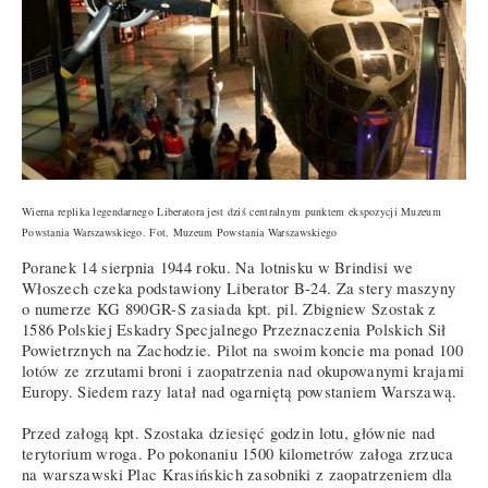
Wierna replika legendarnego Liberatora jest dziś centralnym punktem ekspozycji Muzeum
Powstania Warszawskiego. Fot.
Muzeum Powstania Warszawskiego
Poranek 14 sierpnia 1944 roku. Na lotnisku w Brindisi we
Włoszech czeka podstawiony Liberator B-24. Za stery maszyny
o numerze KG 890GR-S zasiada kpt. pil. Zbigniew Szostak z
1586 Polskiej Eskadry Specjalnego Przeznaczenia Polskich Sił
Powietrznych na Zachodzie. Pilot na swoim koncie ma ponad 100
lotów ze zrzutami broni i zaopatrzenia nad okupowanymi krajami
Europy. Siedem razy latał nad ogarniętą powstaniem Warszawą.
Przed załogą kpt. Szostaka dziesięć godzin lotu, głównie nad
terytorium wroga. Po pokonaniu 1500 kilometrów załoga zrzuca
na warszawski Plac Krasińskich zasobniki z zaopatrzeniem dla