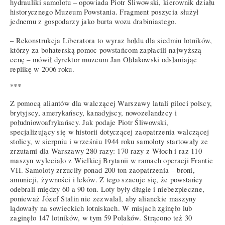
hydrauliki samolotu – opowiada Piotr Śliwowski, kierownik działu
historycznego Muzeum Powstania. Fragment poszycia służył
jednemu z gospodarzy jako burta wozu drabiniastego.
– Rekonstrukcja Liberatora to wyraz hołdu dla siedmiu lotników,
którzy za bohaterską pomoc powstańcom zapłacili najwyższą
cenę – mówił dyrektor muzeum Jan Ołdakowski odsłaniając
replikę w 2006 roku.
***
Z pomocą aliantów dla walczącej Warszawy latali piloci polscy,
brytyjscy, amerykańscy, kanadyjscy, nowozelandzcy i
południowoafrykańscy. Jak podaje Piotr Śliwowski,
specjalizujący się w historii dotyczącej zaopatrzenia walczącej
stolicy, w sierpniu i wrześniu 1944 roku samoloty startowały ze
zrzutami dla Warszawy 280 razy: 170 razy z Włoch i raz 110
maszyn wyleciało z Wielkiej Brytanii w ramach operacji Frantic
VII. Samoloty zrzuciły ponad 200 ton zaopatrzenia – broni,
amunicji, żywności i leków. Z tego szacuje się, że powstańcy
odebrali między 60 a 90 ton. Loty były długie i niebezpieczne,
ponieważ Józef Stalin nie zezwalał, aby alianckie maszyny
lądowały na sowieckich lotniskach. W misjach zginęło lub
zaginęło 147 lotników, w tym 59 Polaków. Strącono też 30