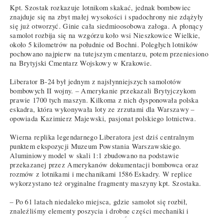
Kpt. Szostak rozkazuje lotnikom skakać, jednak bombowiec
znajduje się na zbyt małej wysokości i spadochrony nie zdążyły
się już otworzyć. Ginie cała siedmioosobowa załoga. A płonący
samolot rozbija się na wzgórzu koło wsi Nieszkowice Wielkie,
około 5 kilometrów na południe od Bochni. Poległych lotników
pochowano najpierw na tutejszym cmentarzu, potem przeniesiono
na Brytyjski Cmentarz Wojskowy w Krakowie.
Liberator B-24 był jednym z najsłynniejszych samolotów
bombowych II wojny. – Amerykanie przekazali Brytyjczykom
prawie 1700 tych maszyn. Kilkoma z nich dysponowała polska
eskadra, która wykonywała loty ze zrzutami dla Warszawy –
opowiada Kazimierz Majewski, pasjonat polskiego lotnictwa.
Wierna replika legendarnego Liberatora jest dziś centralnym
punktem ekspozycji Muzeum Powstania Warszawskiego.
Aluminiowy model w skali 1:1 zbudowano na podstawie
przekazanej przez Amerykanów dokumentacji bombowca oraz
rozmów z lotnikami i mechanikami 1586 Eskadry. W replice
wykorzystano też oryginalne fragmenty maszyny kpt. Szostaka.
– Po 61 latach niedaleko miejsca, gdzie samolot się rozbił,
znaleźliśmy elementy poszycia i drobne części mechaniki i